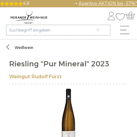
4.8
➝
Aperitivo AKTION bis -37%*
Weißwein
Riesling "Pur Mineral" 2023
Weingut Rudolf Fürst