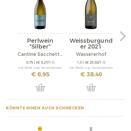
Perlwein
Weissburgund
We
"Silber"
er 2021
er
Cantine Sacchetto S.r.l.
Wassererhof
0,75 l
(€ 9,27/1 l)
1,5 l
(€ 25,60/1 l)
0,
inkl. MwSt. zzgl. Versandkosten
inkl. MwSt. zzgl. Versandkosten
inkl. M
€ 6,95
€ 38,40
KÖNNTE IHNEN AUCH SCHMECKEN