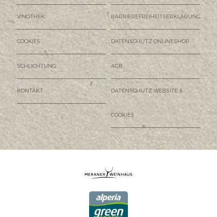
VINOTHEK
BARRIEREFREIHEITSERKLÄRUNG
COOKIES
DATENSCHUTZ ONLINESHOP
SCHLICHTUNG
AGB
KONTAKT
DATENSCHUTZ WEBSITE &
COOKIES