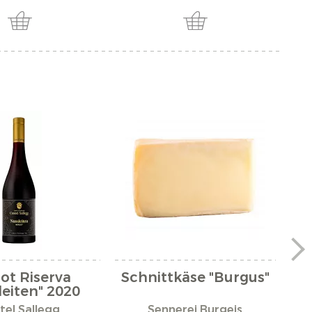
ot Riserva
Schnittkäse "Burgus"
leiten" 2020
tel Sallegg
Sennerei Burgeis