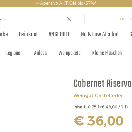
➝
Aperitivo AKTION bis -37%*
DE
I
änke
Feinkost
ANGEBOTE
No & Low Alcohol
G
en
Backwaren & Pasta
Regionen
Team
Weinhaus Club
Anlass
Aufstriche & Chutneys
Weinpakete
Blog
Hersteller
Kleine Flaschen
Eingelegtes
Jobs
Cabernet Riserv
Weingut Castelfeder
Inhalt:
0.75 l (€ 48,00 / 1 l)
€ 36,00