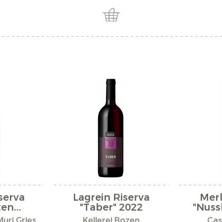
serva
Lagrein Riserva
Merl
en...
"Taber" 2022
"Nuss
Muri Gries
Kellerei Bozen
Cas