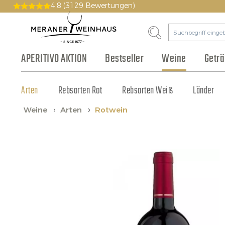
4.8
(3129 Bewertungen)
APERITIVO AKTION
Bestseller
Weine
Getr
Arten
Bier & Cidre
Wurst & Aufschnitt
Pakete
Geschichte
Rebsorten Rot
Gutscheine
Philosophie
Fruchtsaft & Sirup
Käse
Rebsorten Weiß
Vinothek
Olivenöl & Balsamico
Tonic & Cocktailzutat
Großhandel
Länder
Weine
Arten
Rotwein