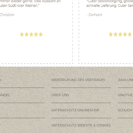
D
WIDERRUFUNG DES VERTRAGES
ZAHLUN
ANDEL
ÜBER UNS
VINOTHE
DATENSCHUTZ ONLINESHOP
SCHLIC
T
DATENSCHUTZ WEBSITE & COOKIES