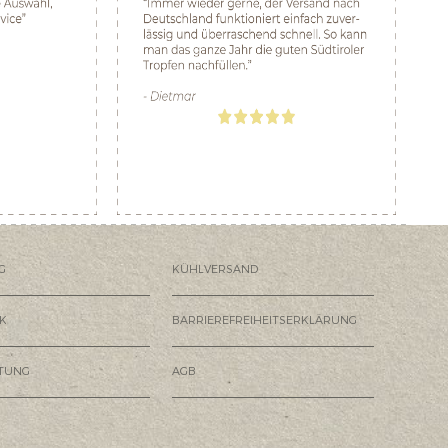
G
KÜHLVERSAND
K
BARRIEREFREIHEITSERKLÄRUNG
HTUNG
AGB