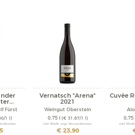
under
Vernatsch "Arena"
Cuvée R
er...
2021
f Fürst
Weingut Oberstein
Alo
0,75 l
0,75 
0/1 l)
(€ 31,87/1 l)
rsandkosten
inkl. MwSt. zzgl. Versandkosten
inkl. MwSt
5
€ 23,90