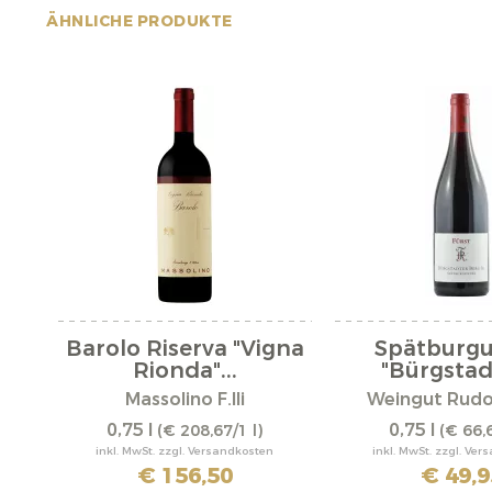
ÄHNLICHE PRODUKTE
Barolo Riserva "Vigna
Spätburg
Rionda"...
"Bürgstadt
Massolino F.lli
Weingut Rudol
0,75 l
0,75 l
(€ 208,67/1 l)
(€ 66,6
inkl. MwSt. zzgl. Versandkosten
inkl. MwSt. zzgl. Ve
€ 156,50
€ 49,9