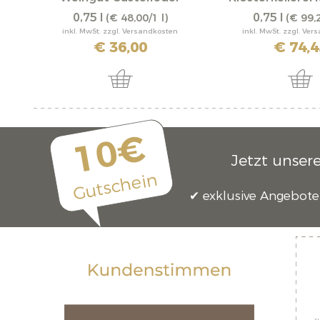
0,75 l
0,75 l
(€ 48,00/1 l)
(€ 99,2
inkl. MwSt. zzgl. Versandkosten
inkl. MwSt. zzgl. Ve
€ 36,00
€ 74,4
10€
Jetzt unser
Gutschein
exklusive Angebote