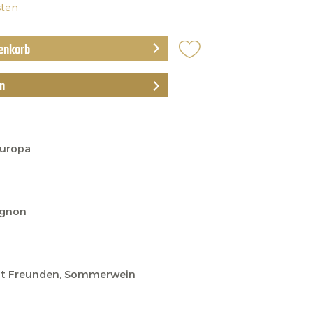
sten
enkorb
en
Europa
ignon
t Freunden, Sommerwein