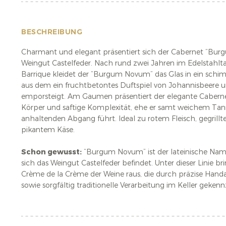
BESCHREIBUNG
Charmant und elegant präsentiert sich der Cabernet “B
Weingut Castelfeder. Nach rund zwei Jahren im Edelstahlt
Barrique kleidet der “Burgum Novum” das Glas in ein schi
aus dem ein fruchtbetontes Duftspiel von Johannisbeere u
emporsteigt. Am Gaumen präsentiert der elegante Cabern
Körper und saftige Komplexität, ehe er samt weichem Tann
anhaltenden Abgang führt. Ideal zu rotem Fleisch, gegril
pikantem Käse.
Schon gewusst:
“Burgum Novum” ist der lateinische Nam
sich das Weingut Castelfeder befindet. Unter dieser Linie br
Crème de la Crème der Weine raus, die durch präzise Hand
sowie sorgfältig traditionelle Verarbeitung im Keller gekenn