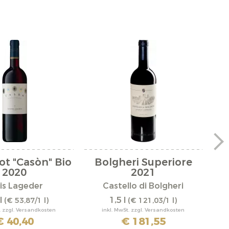
ot "Casòn" Bio
Bolgheri Superiore
C
2020
2021
is Lageder
Castello di Bolgheri
l
1,5 l
(€ 53,87/1 l)
(€ 121,03/1 l)
. zzgl. Versandkosten
inkl. MwSt. zzgl. Versandkosten
€ 40,40
€ 181,55