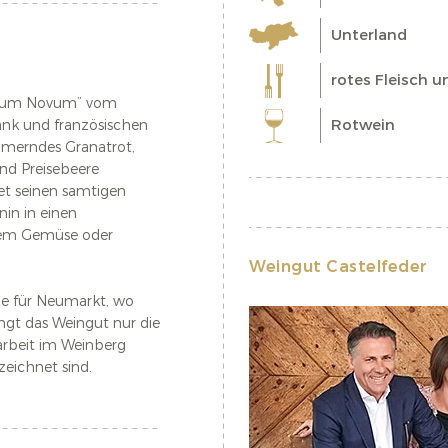
Unterland
rotes Fleisch u
urgum Novum” vom
Rotwein
ank und französischen
mmerndes Granatrot,
nd Preisebeere
et seinen samtigen
in in einen
ltem Gemüse oder
Weingut Castelfeder
e für Neumarkt, wo
ingt das Weingut nur die
arbeit im Weinberg
zeichnet sind.