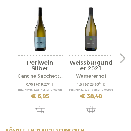
Perlwein
Weissburgund
We
"Silber"
er 2021
er
Cantine Sacchetto S.r.l.
Wassererhof
0,75 l
(€ 9,27/1 l)
1,5 l
(€ 25,60/1 l)
0,
inkl. MwSt. zzgl. Versandkosten
inkl. MwSt. zzgl. Versandkosten
inkl. M
€ 6,95
€ 38,40
KÖNNTE IHNEN AUCH SCHMECKEN