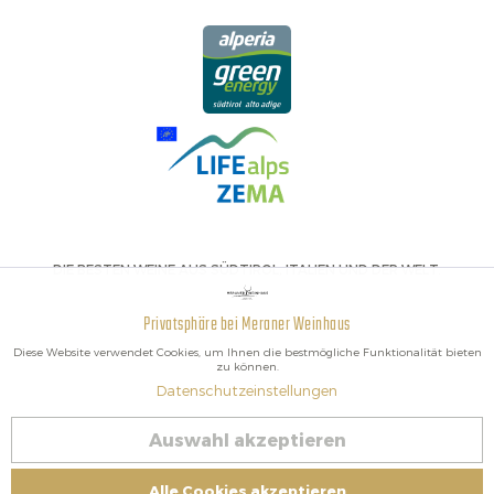
DIE BESTEN WEINE AUS SÜDTIROL, ITALIEN UND DER WELT.
Privatsphäre bei Meraner Weinhaus
Aktiv
Funktionale
Diese Website verwendet Cookies, um Ihnen die bestmögliche Funktionalität bieten
zu können.
Datenschutzeinstellungen
Inaktiv
Marketing
2026 Meraner Weinhaus
Auswahl akzeptieren
Vertrag widerrufen
Inaktiv
Tracking
Impressum
|
Cookies
| MwSt-Nr. IT02578060218 | Bio-Zertifiziert:
Alle Cookies akzeptieren