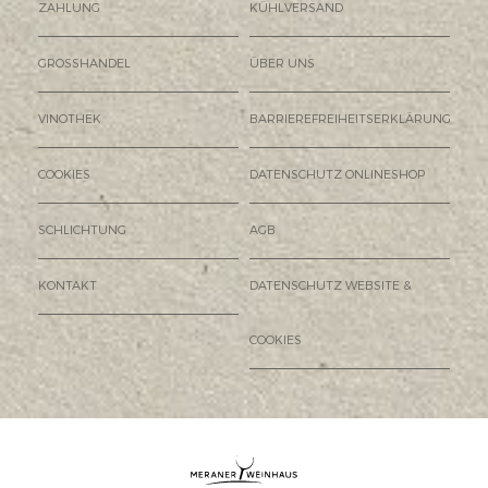
ZAHLUNG
KÜHLVERSAND
GROSSHANDEL
ÜBER UNS
VINOTHEK
BARRIEREFREIHEITSERKLÄRUNG
COOKIES
DATENSCHUTZ ONLINESHOP
SCHLICHTUNG
AGB
KONTAKT
DATENSCHUTZ WEBSITE &
COOKIES