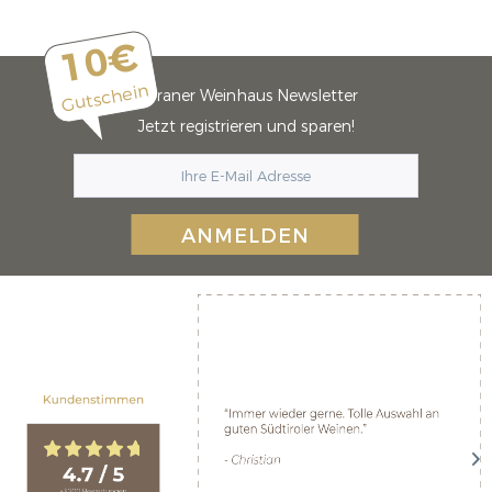
10€
Gutschein
Meraner Weinhaus Newsletter
Jetzt registrieren und sparen!
ANMELDEN