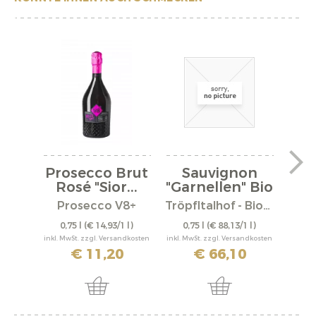
Prosecco Brut
Sauvignon
Li
Rosé "Sior...
"Garnellen" Bio
2019
Prosecco V8+
Tröpfltalhof - Bioweinhof
0,75 l
(€ 14,93/1 l)
0,75 l
(€ 88,13/1 l)
0,
inkl. MwSt. zzgl. Versandkosten
inkl. MwSt. zzgl. Versandkosten
inkl. M
€ 11,20
€ 66,10