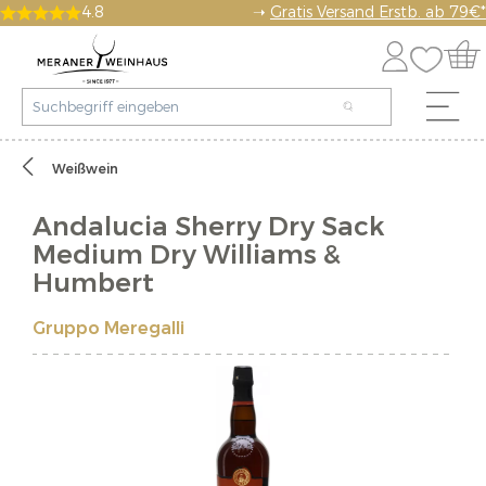
4.8
➝
Gratis Versand Erstb. ab 79€*
Weißwein
Andalucia Sherry Dry Sack
Medium Dry Williams &
Humbert
Gruppo Meregalli