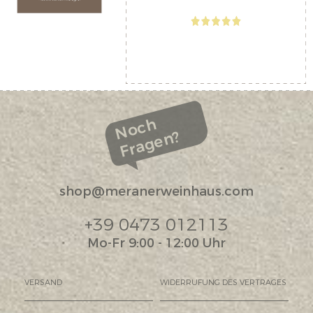
Noch
Fragen?
shop@meranerweinhaus.com
+39 0473 012113
Mo-Fr 9:00 - 12:00 Uhr
VERSAND
WIDERRUFUNG DES VERTRAGES