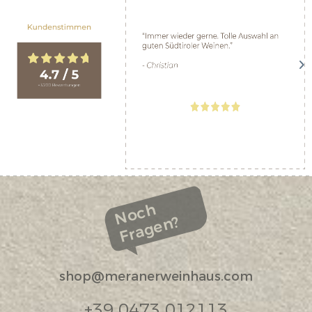
Noch
Fragen?
shop@meranerweinhaus.com
+39 0473 012113