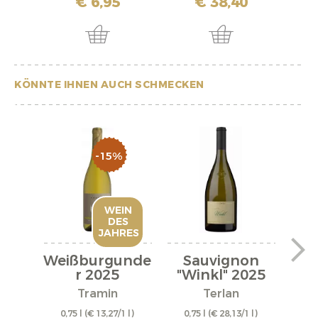
€ 6,95
€ 38,40
KÖNNTE IHNEN AUCH SCHMECKEN
-15%
WEIN
DES
JAHRES
Weißburgunde
Sauvignon
P
r 2025
"Winkl" 2025
"Fa
Tramin
Terlan
St. 
0,75 l
(€ 13,27/1 l)
0,75 l
(€ 28,13/1 l)
0,