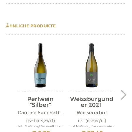
ÄHNLICHE PRODUKTE
Perlwein
Weissburgund
We
"Silber"
er 2021
er
Cantine Sacchetto S.r.l.
Wassererhof
0,75 l
(€ 9,27/1 l)
1,5 l
(€ 25,60/1 l)
0,
inkl. MwSt. zzgl. Versandkosten
inkl. MwSt. zzgl. Versandkosten
inkl. M