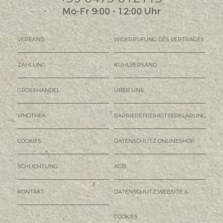
Mo-Fr 9:00 - 12:00 Uhr
VERSAND
WIDERRUFUNG DES VERTRAGES
ZAHLUNG
KÜHLVERSAND
GROSSHANDEL
ÜBER UNS
VINOTHEK
BARRIEREFREIHEITSERKLÄRUNG
COOKIES
DATENSCHUTZ ONLINESHOP
SCHLICHTUNG
AGB
KONTAKT
DATENSCHUTZ WEBSITE &
COOKIES