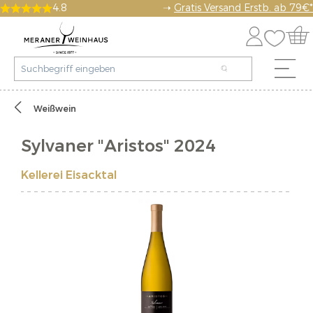
4.8
➝
Gratis Versand Erstb. ab 79€*
Weißwein
Sylvaner "Aristos" 2024
Kellerei Eisacktal