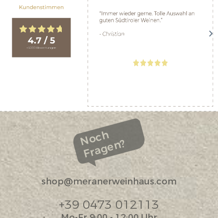
Noch
Fragen?
shop@meranerweinhaus.com
+39 0473 012113
Mo-Fr 9:00 - 12:00 Uhr