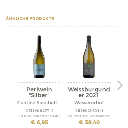
ÄHNLICHE PRODUKTE
Perlwein
Weissburgund
We
"Silber"
er 2021
er
Cantine Sacchetto S.r.l.
Wassererhof
0,75 l
(€ 9,27/1 l)
1,5 l
(€ 25,60/1 l)
0,
inkl. MwSt. zzgl. Versandkosten
inkl. MwSt. zzgl. Versandkosten
inkl. M
€ 6,95
€ 38,40