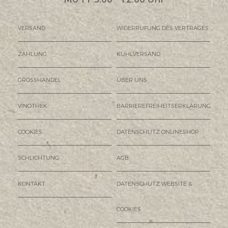
VERSAND
WIDERRUFUNG DES VERTRAGES
ZAHLUNG
KÜHLVERSAND
GROSSHANDEL
ÜBER UNS
VINOTHEK
BARRIEREFREIHEITSERKLÄRUNG
COOKIES
DATENSCHUTZ ONLINESHOP
SCHLICHTUNG
AGB
KONTAKT
DATENSCHUTZ WEBSITE &
COOKIES