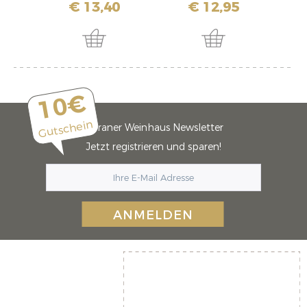
€ 13,40
€ 12,95
10€
Gutschein
Meraner Weinhaus Newsletter
Jetzt registrieren und sparen!
ANMELDEN