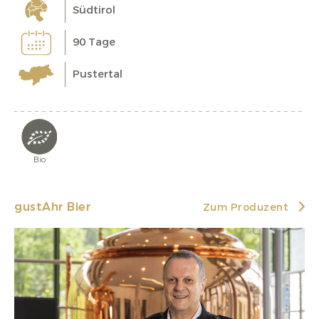
Südtirol
90 Tage
Pustertal
Bio
gustAhr Bier
Zum Produzent