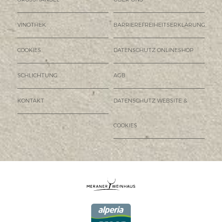
VINOTHEK
BARRIEREFREIHEITSERKLÄRUNG
COOKIES
DATENSCHUTZ ONLINESHOP
SCHLICHTUNG
AGB
KONTAKT
DATENSCHUTZ WEBSITE &
COOKIES