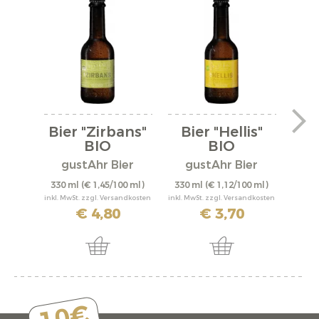
Bier "Zirbans"
Bier "Hellis"
"
BIO
BIO
gustAhr Bier
gustAhr Bier
P
330 ml
(€ 1,45/100 ml)
330 ml
(€ 1,12/100 ml)
6 Stü
inkl. MwSt. zzgl. Versandkosten
inkl. MwSt. zzgl. Versandkosten
inkl. M
€ 4,80
€ 3,70
€
10€