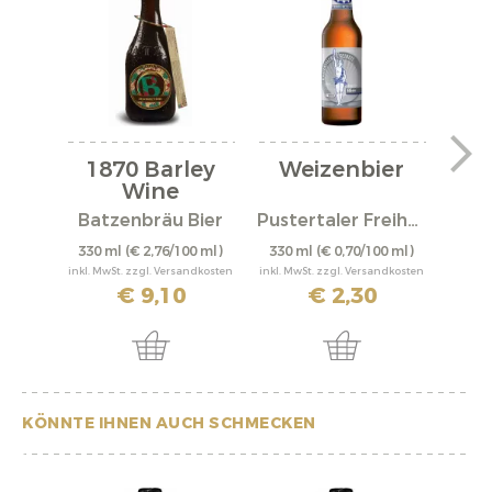
1870 Barley
Weizenbier
Wine
a
"Fr
Batzenbräu Bier
Pustertaler Freiheit
Bat
330 ml
(€ 2,76/100 ml)
330 ml
(€ 0,70/100 ml)
330 
inkl. MwSt. zzgl. Versandkosten
inkl. MwSt. zzgl. Versandkosten
inkl. M
€ 9,10
€ 2,30
KÖNNTE IHNEN AUCH SCHMECKEN