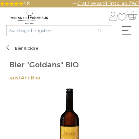
4.8
➝
Gratis Versand Erstb. ab 79€*
Bier & Cidre
Bier "Goldans" BIO
gustAhr Bier