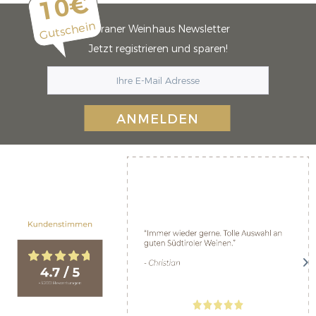
10€
Gutschein
Meraner Weinhaus Newsletter
Jetzt registrieren und sparen!
ANMELDEN