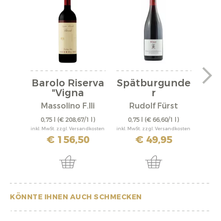
Barolo Riserva
Spätburgunde
V
"Vigna
r
"A
Rionda"...
"Bürgstadter...
Massolino F.lli
Rudolf Fürst
0,75 l
(€ 208,67/1 l)
0,75 l
(€ 66,60/1 l)
0,
inkl. MwSt. zzgl. Versandkosten
inkl. MwSt. zzgl. Versandkosten
inkl. M
€ 156,50
€ 49,95
KÖNNTE IHNEN AUCH SCHMECKEN