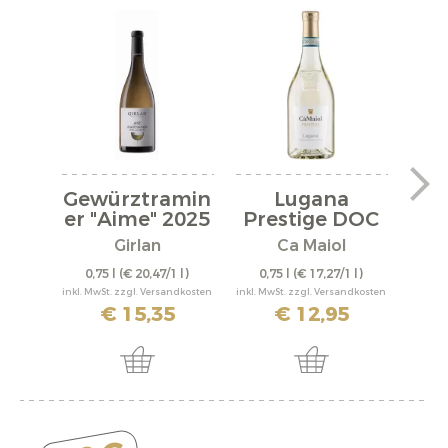
Gewürztramin
Lugana
Ka
er "Aime" 2025
Prestige DOC
C
2025
Girlan
Ca Maiol
0,75 l
(€ 20,47/1 l)
0,75 l
(€ 17,27/1 l)
0,
inkl. MwSt. zzgl. Versandkosten
inkl. MwSt. zzgl. Versandkosten
inkl. M
€ 15,35
€ 12,95