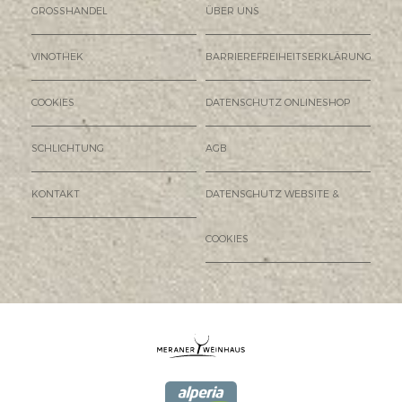
GROSSHANDEL
ÜBER UNS
VINOTHEK
BARRIEREFREIHEITSERKLÄRUNG
COOKIES
DATENSCHUTZ ONLINESHOP
SCHLICHTUNG
AGB
KONTAKT
DATENSCHUTZ WEBSITE &
COOKIES