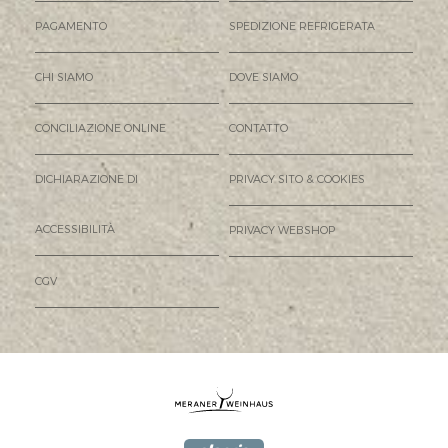
PAGAMENTO
SPEDIZIONE REFRIGERATA
CHI SIAMO
DOVE SIAMO
CONCILIAZIONE ONLINE
CONTATTO
DICHIARAZIONE DI
PRIVACY SITO & COOKIES
ACCESSIBILITÀ
PRIVACY WEBSHOP
CGV