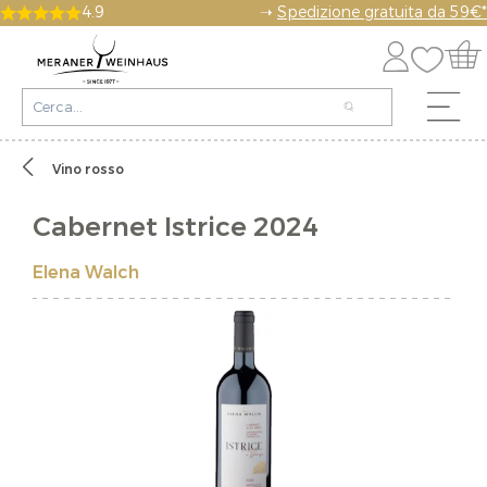
4.9
➝
Spedizione gratuita da 59€*
Vino rosso
Cabernet Istrice 2024
Elena Walch