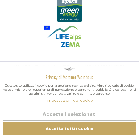
I MIGLIORI VINI DELL'ALTO ADIGE, DELL'ITALIA E DEL MONDO.
Privacy di Meraner Weinhaus
Attivo
Funzionali
Questo sito utilizza i cookie per la gestione tecnica del sito. Altre tipologie di cookie,
volte a migliorare l'esperienza di navigazione e contenenti pubblicità o collegamenti
ad altri siti, vengono attivati solo con il tuo consenso.
Non
Marketing
Impostazioni dei cookie
attivo
2026 Meraner Weinhaus
Accetta i selezionati
Revoca contratto
Non
Tracciamento
attivo
Impressum
|
Cookies
| P.IVA IT02578060218 | Bio-Certificato:
Accetta tutti i cookie
Controllato IT BIO 013 – Nr controllo BZ-00756-B
Non
Servizio