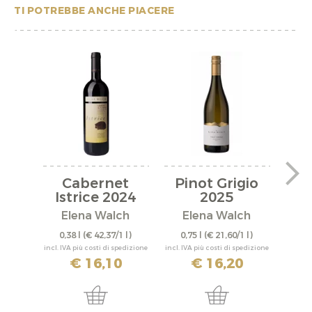
TI POTREBBE ANCHE PIACERE
Cabernet
Pinot Grigio
Ch
Istrice 2024
2025
Rise
Elena Walch
Elena Walch
E
0,38 l
(€ 42,37/1 l)
0,75 l
(€ 21,60/1 l)
0,
incl. IVA più costi di spedizione
incl. IVA più costi di spedizione
incl. IV
€ 16,10
€ 16,20