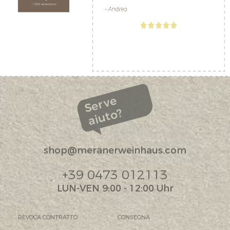
Serve
aiuto?
shop@meranerweinhaus.com
+39 0473 012113
LUN-VEN 9:00 - 12:00 Uhr
REVOCA CONTRATTO
CONSEGNA