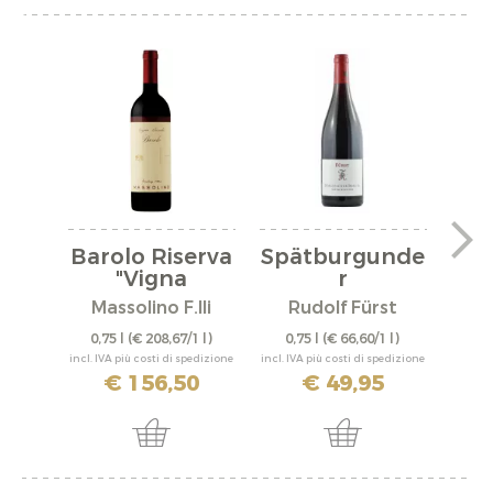
Barolo Riserva
Spätburgunde
"Vigna
r
"A
Rionda"...
"Bürgstadter...
Massolino F.lli
Rudolf Fürst
0,75 l
(€ 208,67/1 l)
0,75 l
(€ 66,60/1 l)
0,
incl. IVA più costi di spedizione
incl. IVA più costi di spedizione
incl. IV
€ 156,50
€ 49,95