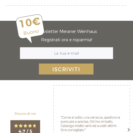
10€
Buono
Newsletter Meraner Weinhaus
Registrati ora e risparmia!
ISCRIVITI