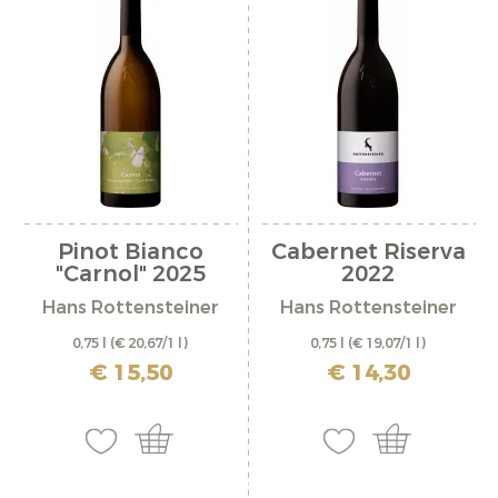
Pinot Bianco
Cabernet Riserva
"Carnol" 2025
2022
Hans Rottensteiner
Hans Rottensteiner
0,75 l
(€ 20,67/1 l)
0,75 l
(€ 19,07/1 l)
incl. IVA più costi di spedizione
incl. IVA più costi di spedizione
€ 15,50
€ 14,30