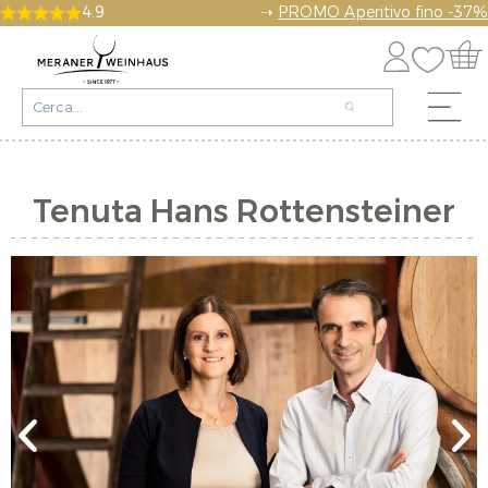
4.9
➝
PROMO Aperitivo fino -37%
Tenuta Hans Rottensteiner