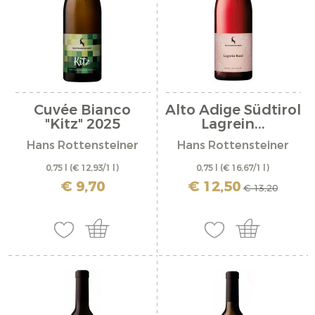
Cuvée Bianco
Alto Adige Südtirol
"Kitz" 2025
Lagrein...
Hans Rottensteiner
Hans Rottensteiner
0,75 l
(€ 12,93/1 l)
0,75 l
(€ 16,67/1 l)
incl. IVA più costi di spedizione
incl. IVA più costi di spedizione
€ 9,70
€ 12,50
€ 13,20