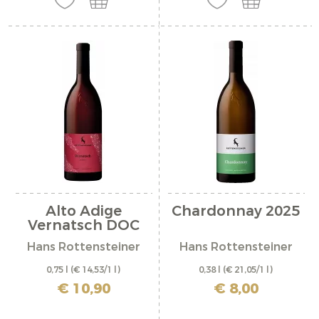
Alto Adige
Chardonnay 2025
Vernatsch DOC
2025
Hans Rottensteiner
Hans Rottensteiner
0,75 l
(€ 14,53/1 l)
0,38 l
(€ 21,05/1 l)
incl. IVA più costi di spedizione
incl. IVA più costi di spedizione
€ 10,90
€ 8,00