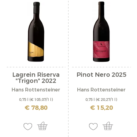
Lagrein Riserva
Pinot Nero 2025
"Trigon" 2022
Hans Rottensteiner
Hans Rottensteiner
0,75 l
(€ 105,07/1 l)
0,75 l
(€ 20,27/1 l)
incl. IVA più costi di spedizione
incl. IVA più costi di spedizione
€ 78,80
€ 15,20