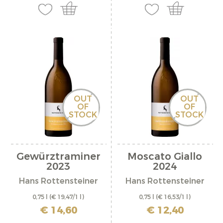
OUT
OUT
OF
OF
STOCK
STOCK
Gewürztraminer
Moscato Giallo
2023
2024
Hans Rottensteiner
Hans Rottensteiner
0,75 l
(€ 19,47/1 l)
0,75 l
(€ 16,53/1 l)
incl. IVA più costi di spedizione
incl. IVA più costi di spedizione
€ 14,60
€ 12,40