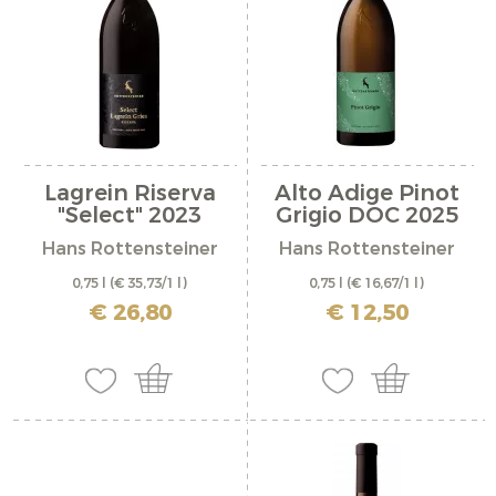
Lagrein Riserva
Alto Adige Pinot
"Select" 2023
Grigio DOC 2025
Hans Rottensteiner
Hans Rottensteiner
0,75 l
(€ 35,73/1 l)
0,75 l
(€ 16,67/1 l)
incl. IVA più costi di spedizione
incl. IVA più costi di spedizione
€ 26,80
€ 12,50