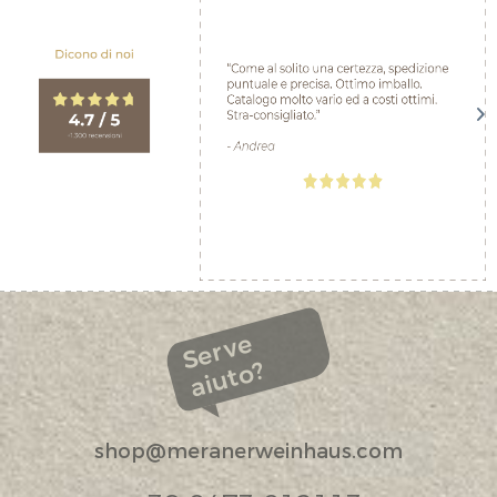
Serve
aiuto?
shop@meranerweinhaus.com