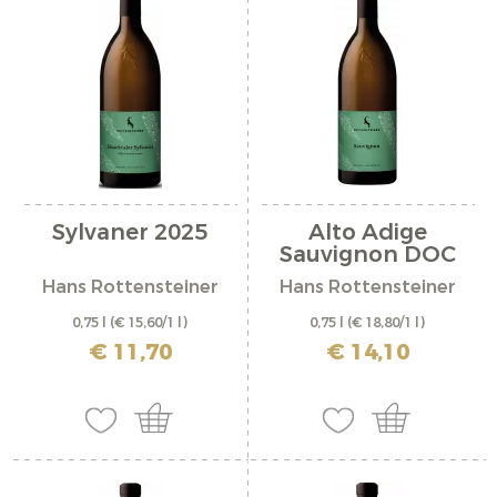
Sylvaner 2025
Alto Adige
Sauvignon DOC
2025
Hans Rottensteiner
Hans Rottensteiner
0,75 l
(€ 15,60/1 l)
0,75 l
(€ 18,80/1 l)
incl. IVA più costi di spedizione
incl. IVA più costi di spedizione
€ 11,70
€ 14,10