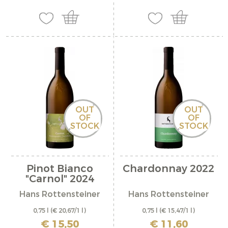
OUT
OUT
OF
OF
STOCK
STOCK
Pinot Bianco
Chardonnay 2022
"Carnol" 2024
Hans Rottensteiner
Hans Rottensteiner
0,75 l
(€ 20,67/1 l)
0,75 l
(€ 15,47/1 l)
incl. IVA più costi di spedizione
incl. IVA più costi di spedizione
€ 15,50
€ 11,60