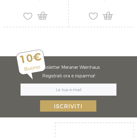
10€
Buono
Newsletter Meraner Weinhaus
Registrati ora e risparmia!
ISCRIVITI