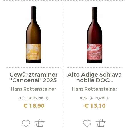
Gewürztraminer
Alto Adige Schiava
"Cancenai" 2025
nobile DOC...
Hans Rottensteiner
Hans Rottensteiner
0,75 l
(€ 25,20/1 l)
0,75 l
(€ 17,47/1 l)
incl. IVA più costi di spedizione
incl. IVA più costi di spedizione
€ 18,90
€ 13,10