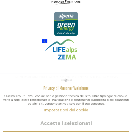
I MIGLIORI VINI DELL'ALTO ADIGE, DELL'ITALIA E DEL MONDO.
Privacy di Meraner Weinhaus
Attivo
Funzionali
Questo sito utilizza i cookie per la gestione tecnica del sito. Altre tipologie di cookie,
volte a migliorare l'esperienza di navigazione e contenenti pubblicità o collegamenti
ad altri siti, vengono attivati solo con il tuo consenso.
Non
Marketing
Impostazioni dei cookie
attivo
2026 Meraner Weinhaus
Accetta i selezionati
Revoca contratto
Non
Tracciamento