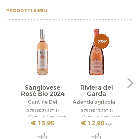
PRODOTTI SIMILI
-25%
Sangiovese
Riviera del
La
Rosé Bio 2024
Garda
"S
Bresciano...
Cantine Dei
Azienda agricola Cà dei Frati
Wi
0,75 l
(€ 21,27/1 l)
0,75 l
(€ 17,20/1 l)
0,
incl. IVA più costi di spedizione
incl. IVA più costi di spedizione
incl. IV
€ 15,95
€ 12,90
€ 17,20