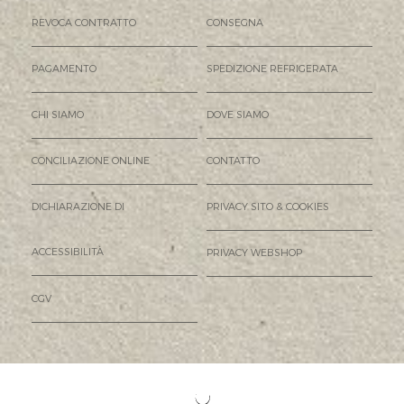
REVOCA CONTRATTO
CONSEGNA
PAGAMENTO
SPEDIZIONE REFRIGERATA
CHI SIAMO
DOVE SIAMO
CONCILIAZIONE ONLINE
CONTATTO
DICHIARAZIONE DI
PRIVACY SITO & COOKIES
ACCESSIBILITÀ
PRIVACY WEBSHOP
CGV