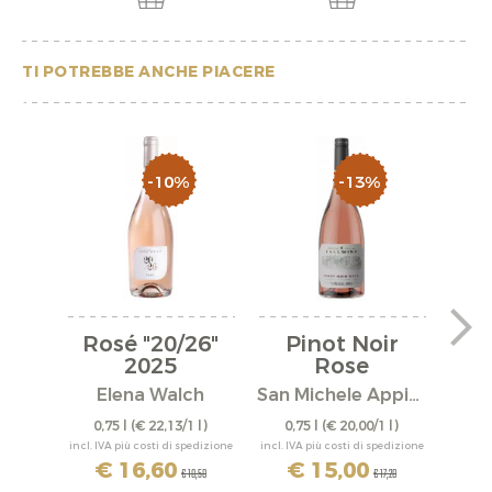
TI POTREBBE ANCHE PIACERE
-10%
-13%
Rosé "20/26"
Pinot Noir
C
2025
Rose
"
"Fallwind" 2025
Elena Walch
San Michele Appiano
0,75 l
(€ 22,13/1 l)
0,75 l
(€ 20,00/1 l)
0,
incl. IVA più costi di spedizione
incl. IVA più costi di spedizione
incl. IV
€ 16,60
€ 15,00
€ 18,50
€ 17,20