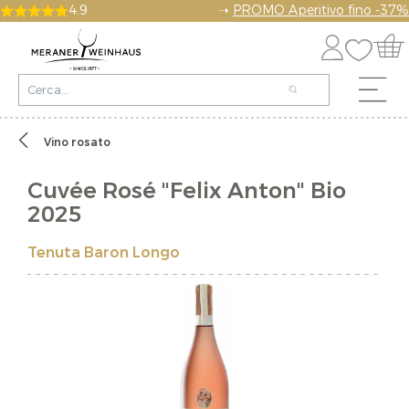
4.9
➝
PROMO Aperitivo fino -37%
Vino rosato
Cuvée Rosé "Felix Anton" Bio
2025
Tenuta Baron Longo