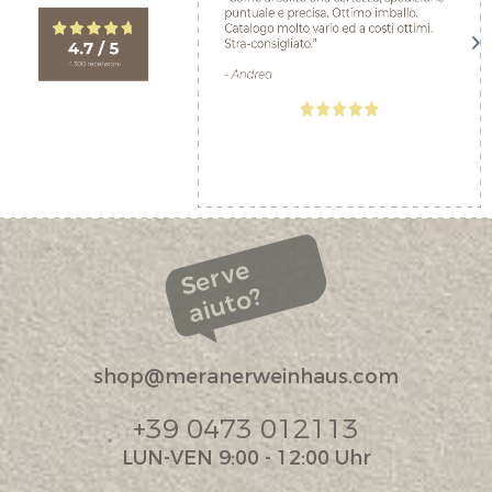
Serve
aiuto?
shop@meranerweinhaus.com
+39 0473 012113
LUN-VEN 9:00 - 12:00 Uhr