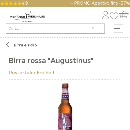
4.9
➝
PROMO Aperitivo fino -37%
Birra e sidro
Birra rossa "Augustinus"
Pustertaler Freiheit