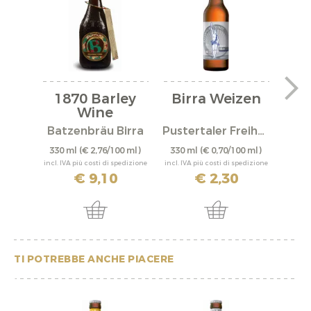
1870 Barley
Birra Weizen
Wine
a
"Fr
Batzenbräu Birra
Pustertaler Freiheit
Bat
330 ml
(€ 2,76/100 ml)
330 ml
(€ 0,70/100 ml)
330 
incl. IVA più costi di spedizione
incl. IVA più costi di spedizione
incl. IV
€ 9,10
€ 2,30
TI POTREBBE ANCHE PIACERE