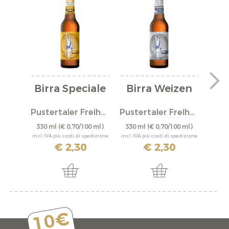
Birra Speciale
Birra Weizen
"
Pustertaler Freiheit
Pustertaler Freiheit
P
330 ml
(€ 0,70/100 ml)
330 ml
(€ 0,70/100 ml)
6 Pezz
incl. IVA più costi di spedizione
incl. IVA più costi di spedizione
incl. IV
€ 2,30
€ 2,30
€
10€