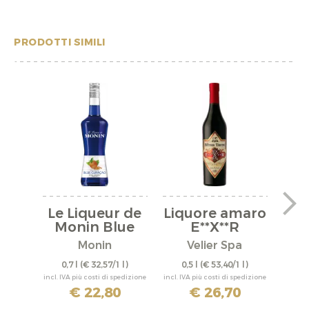
PRODOTTI SIMILI
Le Liqueur de
Liquore amaro
L
Monin Blue
E**X**R
a
Curacao
Monin
Velier Spa
Disti
0,7 l
(€ 32,57/1 l)
0,5 l
(€ 53,40/1 l)
0,
incl. IVA più costi di spedizione
incl. IVA più costi di spedizione
incl. IV
€ 22,80
€ 26,70