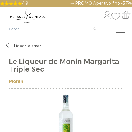
4.9
➝
PROMO Aperitivo fino -37%
Liquori e amari
Le Liqueur de Monin Margarita
Triple Sec
Monin