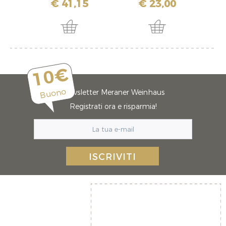
€ 41,15
€ 23,00
10€
Buono
Newsletter Meraner Weinhaus
Registrati ora e risparmia!
ISCRIVITI