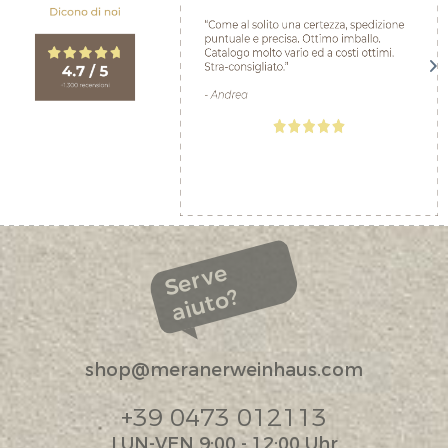
Serve
aiuto?
shop@meranerweinhaus.com
+39 0473 012113
LUN-VEN 9:00 - 12:00 Uhr