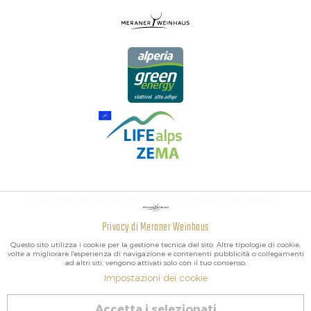
I MIGLIORI VINI DELL'ALTO ADIGE, DELL'ITALIA E DEL MONDO.
Privacy di Meraner Weinhaus
Attivo
Funzionali
Questo sito utilizza i cookie per la gestione tecnica del sito. Altre tipologie di cookie,
volte a migliorare l'esperienza di navigazione e contenenti pubblicità o collegamenti
ad altri siti, vengono attivati solo con il tuo consenso.
Non
Marketing
Impostazioni dei cookie
attivo
2026 Meraner Weinhaus
Accetta i selezionati
Revoca contratto