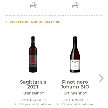
TI POTREBBE ANCHE PIACERE
Sagittarius
Pinot nero
Cu
2021
Johann BIO
"Sk
Alto...
Kränzelhof
Brunnenhof
0,75 l
(€ 54,87/1 l)
0,75 l
(€ 30,67/1 l)
0,
incl. IVA più costi di spedizione
incl. IVA più costi di spedizione
incl. IV