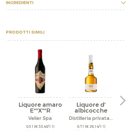
INGREDIENTI
PRODOTTI SIMILI
Liquore amaro
Liquore d'
Co
E**X**R
albicocche
V
Velier Spa
Distilleria privata...
PUN
0,5 l
(€ 53,40/1 l)
0,7 l
(€ 26,14/1 l)
0,