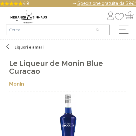
4.9
➝
Spedizione gratuita da 59€*
Liquori e amari
Le Liqueur de Monin Blue
Curacao
Monin