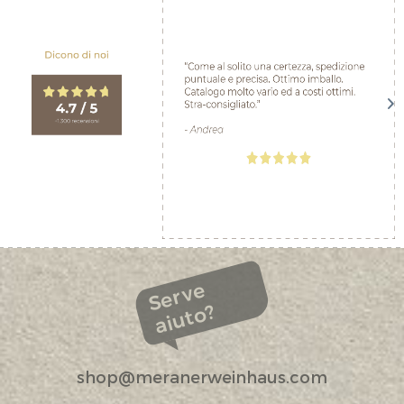
Serve
aiuto?
shop@meranerweinhaus.com