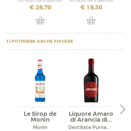
incl. IVA più costi di spedizione
incl. IVA più costi di spedizione
incl. IV
€ 26,70
€ 18,30
TI POTREBBE ANCHE PIACERE
Le Sirop de
Liquore Amaro
Le
Monin
di Arancia di...
Curacao Blue
Monin
Destillate Purnamh