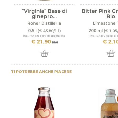
“Virginia” Base di
Bitter Pink G
ginepro...
Bio
Roner Distilleria
Limestone 
0,5 l
200 ml
(€ 43,80/1 l)
(€ 1,05
incl. IVA più costi di spedizione
incl. IVA più costi di
€ 21,90
€ 2,1
€ 27,50
TI POTREBBE ANCHE PIACERE