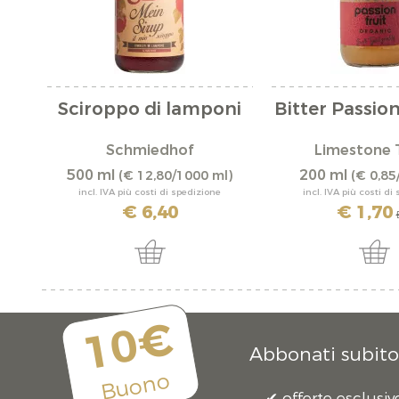
Sciroppo di lamponi
Bitter Passion
Schmiedhof
Limestone 
500 ml
200 ml
(€ 12,80/1000 ml)
(€ 0,85
incl. IVA più costi di spedizione
incl. IVA più costi di
€ 6,40
€ 1,70
€
10€
Abbonati subito 
Buono
offerte esclusiv