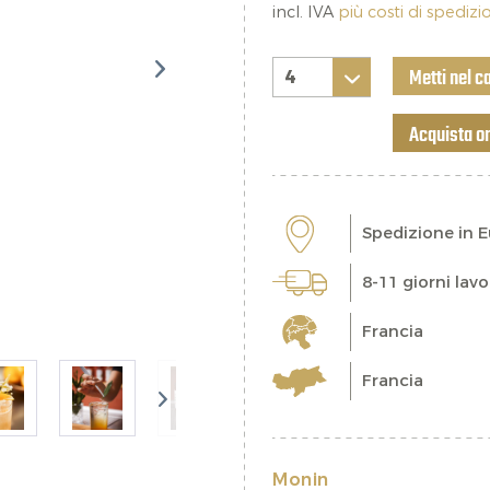
incl. IVA
più costi di spediz
Metti nel c
Acquista o
Spedizione in 
8-11 giorni lavo
Francia
Francia
Monin