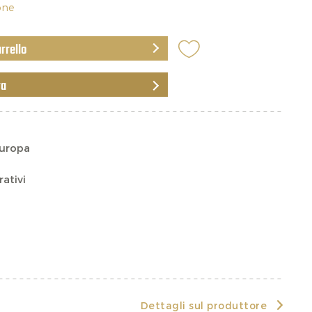
ione
arrello
ra
Europa
rativi
Dettagli sul produttore