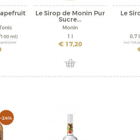
rapefruit
Le Sirop de Monin Pur
Le Si
Sucre...
Tonic
Monin
1 l
0,7 
/100 ml)
€ 17,20
 spedizione
incl. IVA 
0
-24%