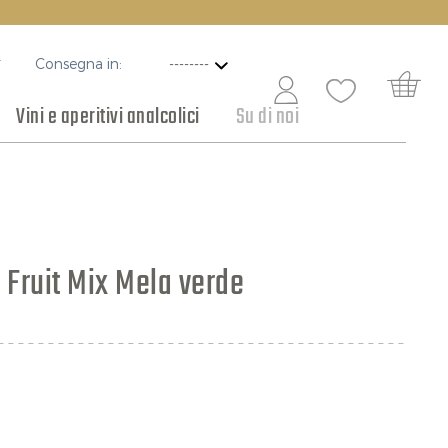
Consegna in:
T
Vini e aperitivi analcolici
Su di noi
ottaceti e conserve
Vini per ogni occasione
Cioccolato
 Fruit Mix Mela verde