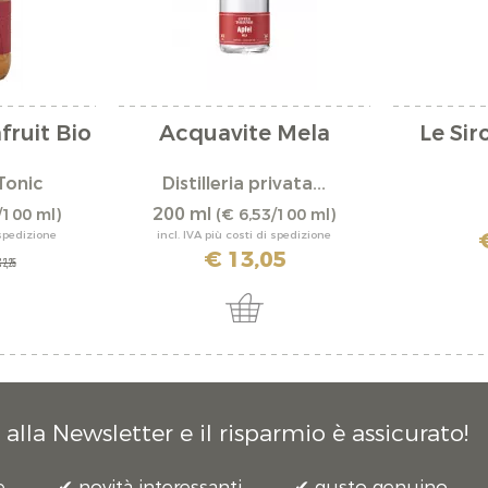
fruit Bio
Acquavite Mela
Le Si
Tonic
Distilleria privata...
200 ml
/100 ml)
(€ 6,53/100 ml)
 spedizione
incl. IVA più costi di spedizione
€ 13,05
 2,25
alla Newsletter e il risparmio è assicurato!
e
novità interessanti
gusto genuino