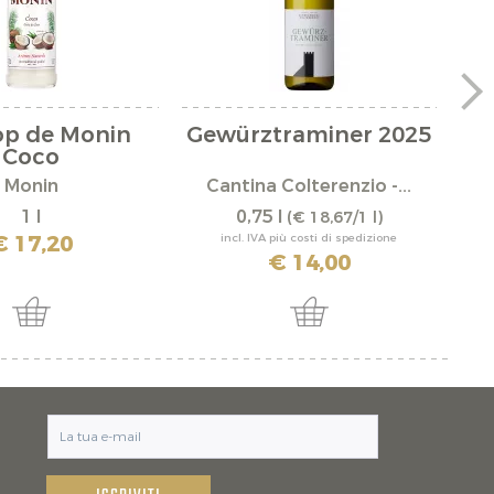
rop de Monin
Gewürztraminer 2025
Coco
Monin
Cantina Colterenzio -...
1 l
0,75 l
(€ 18,67/1 l)
€ 17,20
incl. IVA più costi di spedizione
€ 14,00