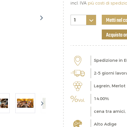
incl. IVA
più costi di spediz
Metti nel c
Acquista o
Spedizione in 
2-5 giorni lavor
Lagrein, Merlot
14.00%
cena tra amici,
Alto Adige