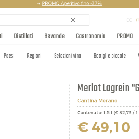
➝
PROMO Aperitivo fino -37%
DE
I
i
Distillati
Bevande
Gastronomia
PROMO
amico
Paesi
Rum
Weinhaus Club
Champagne
Pasta e prodotti da forno
Whisky
Regioni
Altri spumanti
Blog
Liquori e amari
Selezioni vino
Produttori
Composte e mostarde
Bottiglie piccole
Cognac e Armagnac
Jobs
Regali
S
Merlot Lagrein "
Cantina Merano
Contenuto:
1.5 l (€ 32,73 / 1 
€ 49,10