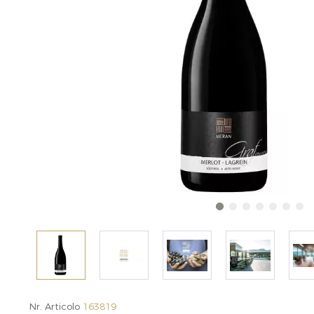
Nr. Articolo
163819