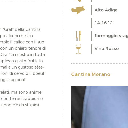
Alto Adige
14-16 °C
n "Graf" della Cantina
formaggio stag
po alcuni mesi in
mpie il calice con il suo
Vino Rosso
a con un chiaro tenore di
"Graf" si mostra in tutta
mplesso gusto fruttato
 mai a un gustoso téte-
lioni di cervo o il boeuf
Cantina Merano
gi stagionati.
elati, ma sono anime
con terreni sabbiosi o
, non c'è da stupirsi