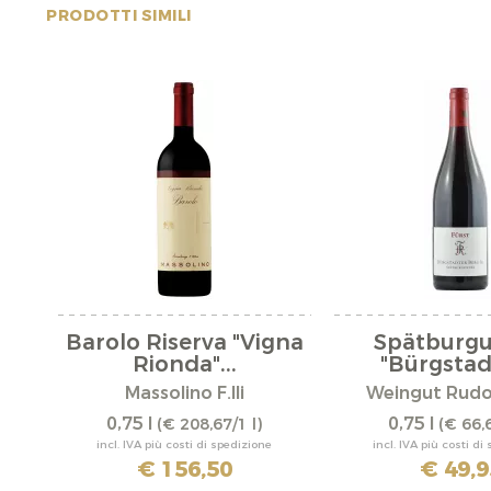
PRODOTTI SIMILI
Barolo Riserva "Vigna
Spätburg
Rionda"...
"Bürgstadt
Massolino F.lli
Weingut Rudol
0,75 l
0,75 l
(€ 208,67/1 l)
(€ 66,6
incl. IVA più costi di spedizione
incl. IVA più costi di
€ 156,50
€ 49,9