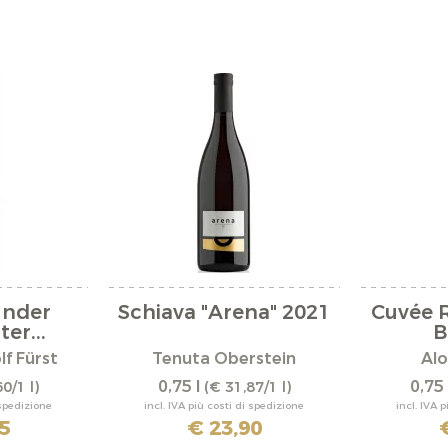
under
Schiava "Arena" 2021
Cuvée 
er...
B
f Fürst
Tenuta Oberstein
Alo
0,75 l
0,75 
0/1 l)
(€ 31,87/1 l)
 spedizione
incl. IVA più costi di spedizione
incl. IVA 
5
€ 23,90