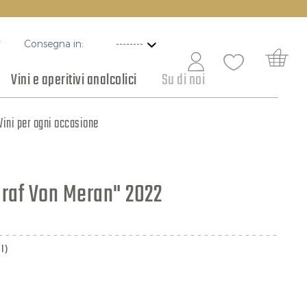
Consegna in:
T
Vini e aperitivi analcolici
Su di noi
ottaceti e conserve
Vini per ogni occasione
Cioccolato
Graf Von Meran" 2022
l)