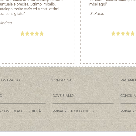
CONTRATTO
CONSEGNA
PAGAME
MO
DOVE SIAMO
CONCILI
ZIONE DI ACCESSIBILITÀ
PRIVACY SITO & COOKIES
PRIVACY