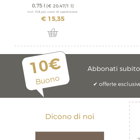
0,75 l
(€ 20,47/1 l)
incl. IVA più costi di spedizione
€ 15,35
10€
Abbonati subito 
Buono
offerte esclusiv