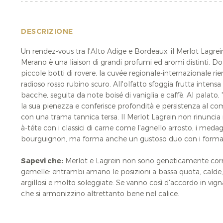
DESCRIZIONE
Un rendez-vous tra l'Alto Adige e Bordeaux: il Merlot Lagrei
Merano è una liaison di grandi profumi ed aromi distinti. Do
piccole botti di rovere, la cuvée regionale-internazionale rie
radioso rosso rubino scuro. All'olfatto sfoggia frutta intens
bacche, seguita da note boisé di vaniglia e caffè. Al palato, 
la sua pienezza e conferisce profondità e persistenza al co
con una trama tannica tersa. Il Merlot Lagrein non rinuncia
à-téte con i classici di carne come l'agnello arrosto, i medag
bourguignon, ma forma anche un gustoso duo con i formag
Sapevi che:
Merlot e Lagrein non sono geneticamente corr
gemelle: entrambi amano le posizioni a bassa quota, calde, 
argillosi e molto soleggiate. Se vanno così d'accordo in vigna
che si armonizzino altrettanto bene nel calice.