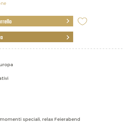
ione
arrello
ra
Europa
ativi
 momenti speciali, relax Feierabend