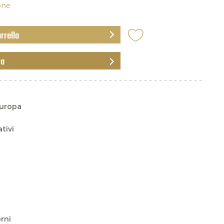
ione
arrello
ra
Europa
ativi
rni