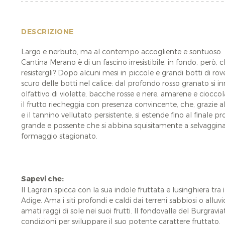
DESCRIZIONE
Largo e nerbuto, ma al contempo accogliente e sontuoso. Il
Cantina Merano è di un fascino irresistibile, in fondo, però,
resistergli? Dopo alcuni mesi in piccole e grandi botti di rove
scuro delle botti nel calice: dal profondo rosso granato si i
olfattivo di violette, bacche rosse e nere, amarene e cioccol
il frutto riecheggia con presenza convincente, che, grazie al
e il tannino vellutato persistente, si estende fino al finale 
grande e possente che si abbina squisitamente a selvaggina,
formaggio stagionato.
Sapevi che:
Il Lagrein spicca con la sua indole fruttata e lusinghiera tra i
Adige. Ama i siti profondi e caldi dai terreni sabbiosi o alluv
amati raggi di sole nei suoi frutti. Il fondovalle del Burgravi
condizioni per sviluppare il suo potente carattere fruttato.