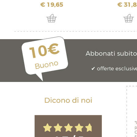
€ 19,65
€ 31,8
10€
Abbonati subito 
Buono
offerte esclusiv