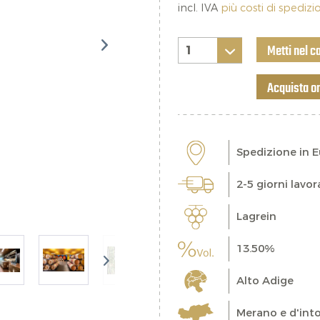
incl. IVA
più costi di spediz
Metti nel c
Acquista o
Spedizione in 
2-5 giorni lavor
Lagrein
13.50%
Alto Adige
Merano e d'into