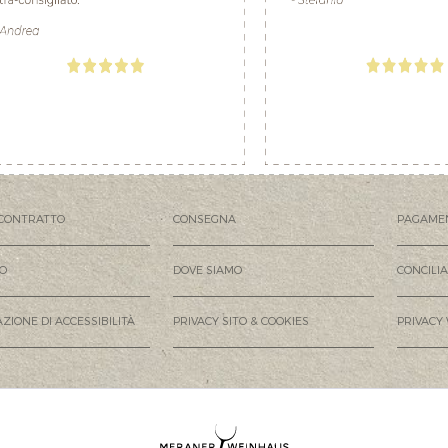
CONTRATTO
CONSEGNA
PAGAME
MO
DOVE SIAMO
CONCILI
ZIONE DI ACCESSIBILITÀ
PRIVACY SITO & COOKIES
PRIVACY