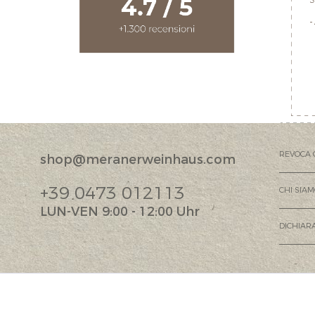
REVOCA 
shop@meranerweinhaus.com
+39 0473 012113
CHI SIA
LUN-VEN 9:00 - 12:00 Uhr
DICHIARA