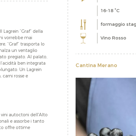
16-18 °C
formaggio stag
 Lagrein “Graf” della
Vino Rosso
 chi vorrebbe mai
re, “Graf” trasporta lo
nnalza un ventaglio
ato pregiato. Al palato,
l’acidità ben integrata
Cantina Merano
prolungato. Un Lagrein
 carni rosse e
 vini autoctoni dell'Alto
ionali e assorbe i tanto
ato offre ottime