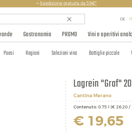
➝
Spedizione gratuita da 59€*
DE
I
vande
Gastronomia
PROMO
Vini e aperitivi analc
amico
Paesi
Rum
Weinhaus Club
Champagne
Pasta e prodotti da forno
Whisky
Regioni
Altri spumanti
Blog
Liquori e amari
Selezioni vino
Produttori
Composte e mostarde
Bottiglie piccole
Cognac e Armagnac
Jobs
Regali
S
Lagrein "Graf" 2
Cantina Merano
Contenuto:
0.75 l (€ 26,20 / 
€ 19,65