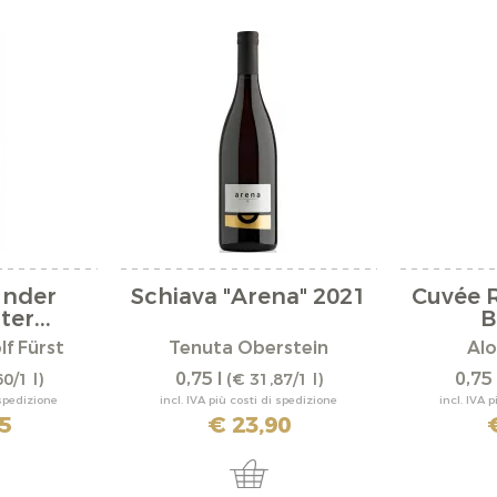
under
Schiava "Arena" 2021
Cuvée 
er...
B
f Fürst
Tenuta Oberstein
Alo
0,75 l
0,75 
0/1 l)
(€ 31,87/1 l)
 spedizione
incl. IVA più costi di spedizione
incl. IVA 
5
€ 23,90