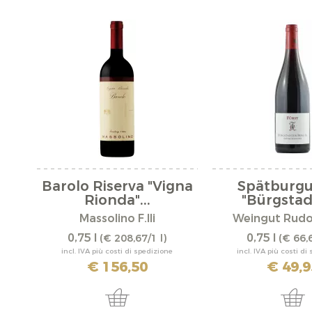
Barolo Riserva "Vigna
Spätburg
Rionda"...
"Bürgstadt
Massolino F.lli
Weingut Rudol
0,75 l
0,75 l
(€ 208,67/1 l)
(€ 66,6
incl. IVA più costi di spedizione
incl. IVA più costi di
€ 156,50
€ 49,9