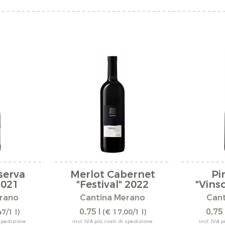
serva
Merlot Cabernet
Pi
2021
"Festival" 2022
"Vins
rano
Cantina Merano
Can
0,75 l
0,75 
7/1 l)
(€ 17,00/1 l)
 spedizione
incl. IVA più costi di spedizione
incl. IVA 