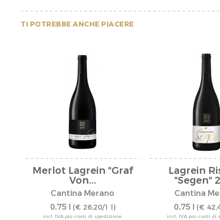
TI POTREBBE ANCHE PIACERE
Merlot Lagrein "Graf
Lagrein Ri
Von...
"Segen" 
Cantina Merano
Cantina Me
0,75 l
0,75 l
(€ 26,20/1 l)
(€ 42,4
incl. IVA più costi di spedizione
incl. IVA più costi di