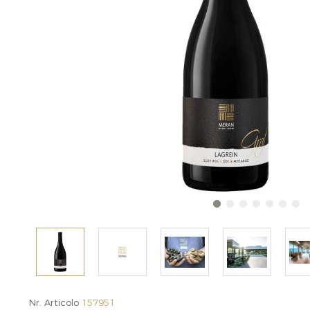
Nr. Articolo
157951