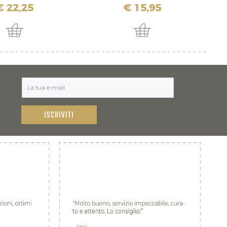
€ 22,25
€ 15,95
ISCRIVITI