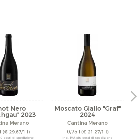
not Nero
Moscato Giallo "Graf"
chgau" 2023
2024
tina Merano
Cantina Merano
l
0,75 l
(€ 29,67/1 l)
(€ 21,27/1 l)
più costi di spedizione
incl. IVA più costi di spedizione