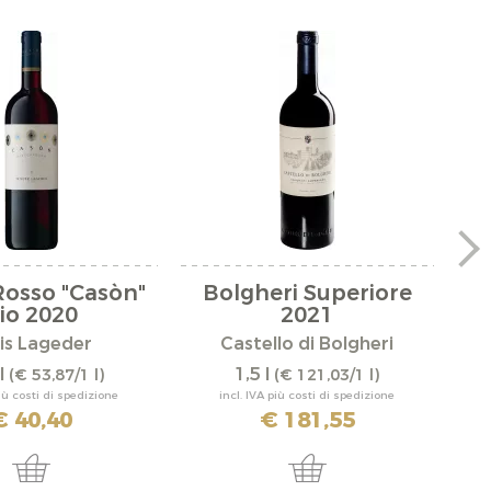
Rosso "Casòn"
Bolgheri Superiore
C
io 2020
2021
is Lageder
Castello di Bolgheri
l
1,5 l
(€ 53,87/1 l)
(€ 121,03/1 l)
più costi di spedizione
incl. IVA più costi di spedizione
€ 40,40
€ 181,55