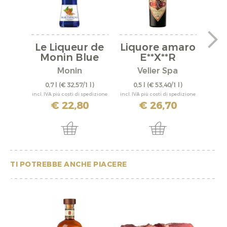
Le Liqueur de
Liquore amaro
L
Monin Blue
E**X**R
a
Curacao
Monin
Velier Spa
Disti
0,7 l
(€ 32,57/1 l)
0,5 l
(€ 53,40/1 l)
0,
incl. IVA più costi di spedizione
incl. IVA più costi di spedizione
incl. IV
€ 22,80
€ 26,70
TI POTREBBE ANCHE PIACERE