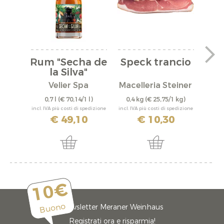
Rum "Secha de
Speck trancio
Ch
la Silva"
Pi
Velier Spa
Macelleria Steiner
Un
0,7 l
(€ 70,14/1 l)
0,4 kg
(€ 25,75/1 kg)
0,
incl. IVA più costi di spedizione
incl. IVA più costi di spedizione
incl. IV
€ 49,10
€ 10,30
10€
Buono
Newsletter Meraner Weinhaus
Registrati ora e risparmia!