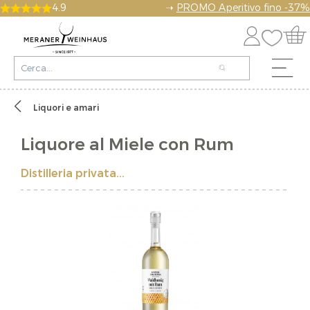
4.9
➝
PROMO Aperitivo fino -37%
Liquori e amari
Liquore al Miele con Rum
Distilleria privata...