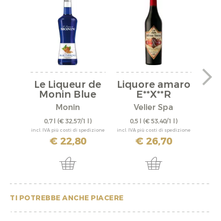
Le Liqueur de
Liquore amaro
L
Monin Blue
E**X**R
a
Curacao
Monin
Velier Spa
Disti
0,7 l
(€ 32,57/1 l)
0,5 l
(€ 53,40/1 l)
0,
incl. IVA più costi di spedizione
incl. IVA più costi di spedizione
incl. IV
€ 22,80
€ 26,70
TI POTREBBE ANCHE PIACERE