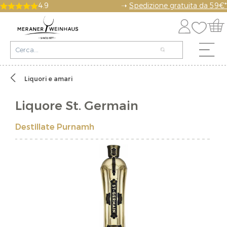
4.9
➝
Spedizione gratuita da 59€*
Liquori e amari
Liquore St. Germain
Destillate Purnamh