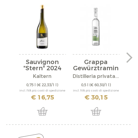
Sauvignon
Grappa
"Stern" 2024
Gewürztramin
er
Kaltern
Distilleria privata...
Disti
0,75 l
(€ 22,33/1 l)
0,5 l
(€ 60,30/1 l)
0,
incl. IVA più costi di spedizione
incl. IVA più costi di spedizione
incl. IV
€ 16,75
€ 30,15