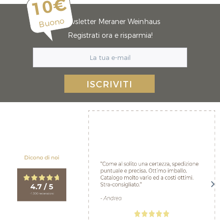
10€
Buono
Newsletter Meraner Weinhaus
Registrati ora e risparmia!
ISCRIVITI