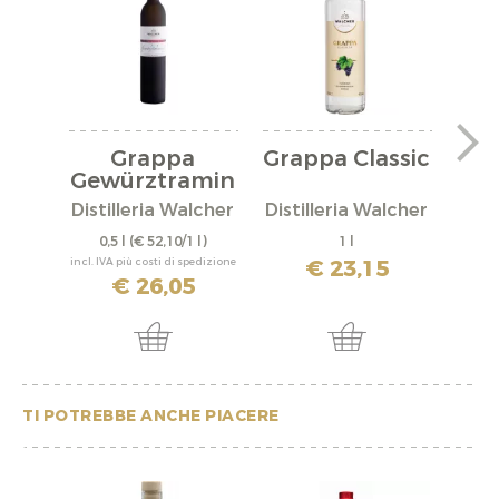
Grappa
Grappa Classic
Gewürztramin
er
Distilleria Walcher
Distilleria Walcher
Disti
0,5 l
(€ 52,10/1 l)
1 l
0,
€ 23,15
incl. IVA più costi di spedizione
incl. IV
€ 26,05
TI POTREBBE ANCHE PIACERE