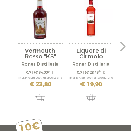
Vermouth
Liquore di
A
Rosso "KS"
Cirmolo
Roner Distilleria
Roner Distilleria
Ron
0,7 l
(€ 34,00/1 l)
0,7 l
(€ 28,43/1 l)
0,
incl. IVA più costi di spedizione
incl. IVA più costi di spedizione
incl. IV
€ 23,80
€ 19,90
10€