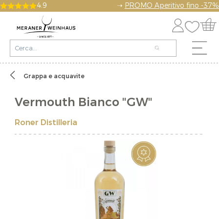
4.9
➝
PROMO Aperitivo fino -37%
Grappa e acquavite
Vermouth Bianco "GW"
Roner Distilleria