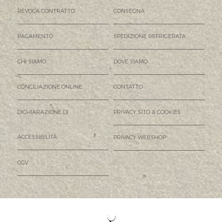
REVOCA CONTRATTO
CONSEGNA
PAGAMENTO
SPEDIZIONE REFRIGERATA
CHI SIAMO
DOVE SIAMO
CONCILIAZIONE ONLINE
CONTATTO
DICHIARAZIONE DI
PRIVACY SITO & COOKIES
ACCESSIBILITÀ
PRIVACY WEBSHOP
CGV