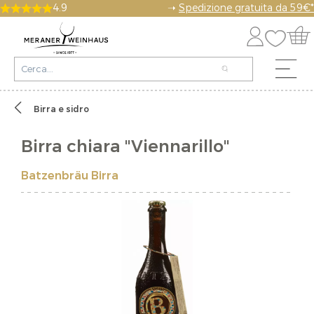
4.9
➝
Spedizione gratuita da 59€*
Birra e sidro
Birra chiara "Viennarillo"
Batzenbräu Birra