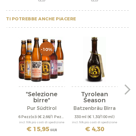
TI POTREBBE ANCHE PIACERE
-10%
"Selezione
Tyrolean
birre"
Season
"Kranewitten"
Pur Südtirol
Batzenbräu Birra
Bat
6 Pezz(o)i
(€ 2,66/1 Pezz(o)i)
330 ml
(€ 1,30/100 ml)
330 
incl. IVA più costi di spedizione
incl. IVA più costi di spedizione
incl. IV
€ 15,95
€ 4,30
€ 17,70