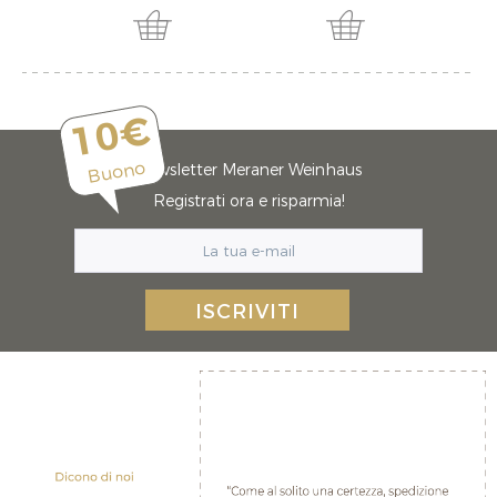
10€
Buono
Newsletter Meraner Weinhaus
Registrati ora e risparmia!
ISCRIVITI