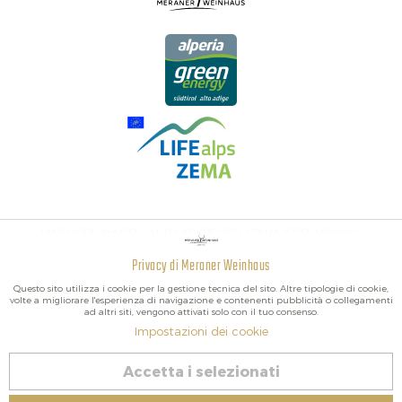
I MIGLIORI VINI DELL'ALTO ADIGE, DELL'ITALIA E DEL MONDO.
Privacy di Meraner Weinhaus
Attivo
Funzionali
Questo sito utilizza i cookie per la gestione tecnica del sito. Altre tipologie di cookie,
volte a migliorare l'esperienza di navigazione e contenenti pubblicità o collegamenti
ad altri siti, vengono attivati solo con il tuo consenso.
Non
Marketing
Impostazioni dei cookie
attivo
2026 Meraner Weinhaus
Accetta i selezionati
Revoca contratto
Non
Tracciamento
attivo