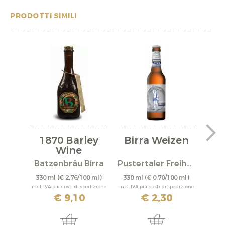
PRODOTTI SIMILI
1870 Barley
Birra Weizen
Wine
a
"Fr
Batzenbräu Birra
Pustertaler Freiheit
Bat
330 ml
(€ 2,76/100 ml)
330 ml
(€ 0,70/100 ml)
330 
incl. IVA più costi di spedizione
incl. IVA più costi di spedizione
incl. IV
€ 9,10
€ 2,30