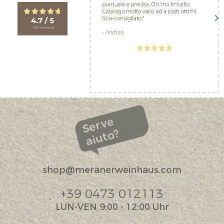
Serve
aiuto?
shop@meranerweinhaus.com
+39 0473 012113
LUN-VEN 9:00 - 12:00 Uhr