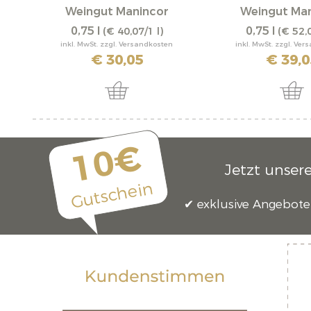
Weingut Manincor
Weingut Man
0,75 l
0,75 l
(€ 40,07/1 l)
(€ 52,0
inkl. MwSt. zzgl. Versandkosten
inkl. MwSt. zzgl. Ve
€ 30,05
€ 39,0
10€
Jetzt unser
Gutschein
exklusive Angebote