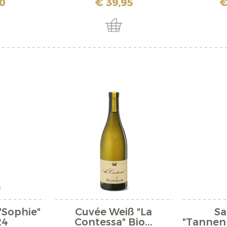
0
€ 39,95
€
"Sophie"
Cuvée Weiß "La
Sa
24
Contessa" Bio...
"Tannen