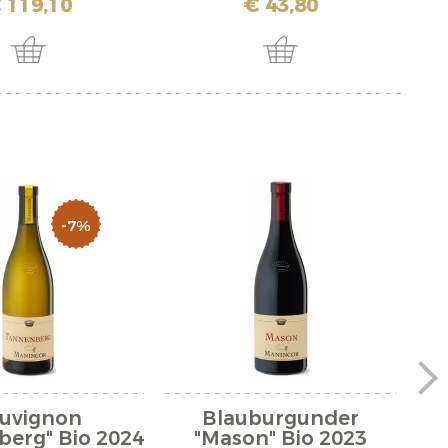
 119,10
€ 43,80
-7%
uvignon
Blauburgunder
Cu
berg" Bio 2024
"Mason" Bio 2023