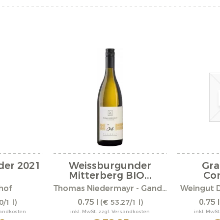
der 2021
Weissburgunder
Gr
Mitterberg BIO...
Com
hof
Thomas Niedermayr - Gandberg
Weingut 
0,75 l
0,75 
0/1 l)
(€ 53,27/1 l)
rsandkosten
inkl. MwSt. zzgl. Versandkosten
inkl. MwSt