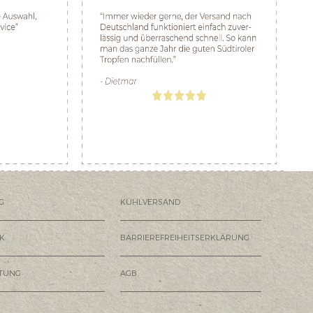
G
KÜHLVERSAND
K
BARRIEREFREIHEITSERKLÄRUNG
HTUNG
AGB