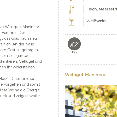
Fisch, Meeresf
Weißwein
 des Weinguts Manincor
 Verehrer. Der
ngt das Glas nach neun
ahlen. An der Nase
sem Gestein getragen
Bio
t mit eleganter
tentieren, Geflügel und
en ihr widerstehen.
Weingut Manincor
rz“. Diese Linie soll
 hervorgehen und somit
iese Weine die Energie,
uck und zeigen, wofür