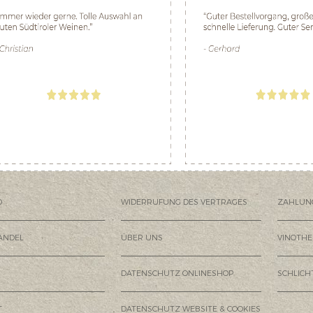
D
WIDERRUFUNG DES VERTRAGES
ZAHLUN
ANDEL
ÜBER UNS
VINOTHE
DATENSCHUTZ ONLINESHOP
SCHLIC
T
DATENSCHUTZ WEBSITE & COOKIES