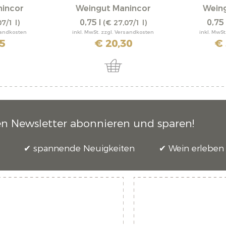
incor
Weingut Manincor
Wein
0,75 l
0,75 
7/1 l)
(€ 27,07/1 l)
rsandkosten
inkl. MwSt. zzgl. Versandkosten
inkl. MwSt
5
€ 20,30
€ 
en Newsletter abonnieren und sparen!
spannende Neuigkeiten
Wein erleben