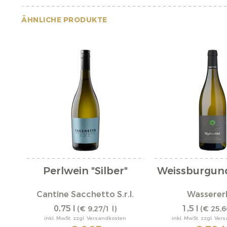
ÄHNLICHE PRODUKTE
Perlwein "Silber"
Weissburgun
Cantine Sacchetto S.r.l.
Wasserer
0,75 l
1,5 l
(€ 9,27/1 l)
(€ 25,6
inkl. MwSt. zzgl. Versandkosten
inkl. MwSt. zzgl. Ve