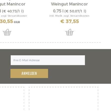
gut Manincor
Weingut Manincor
l
0,75 l
(€ 40,73/1 l)
(€ 50,07/1 l)
. zzgl. Versandkosten
inkl. MwSt. zzgl. Versandkosten
30,55
€ 37,55
€ 33,00
ANMELDEN