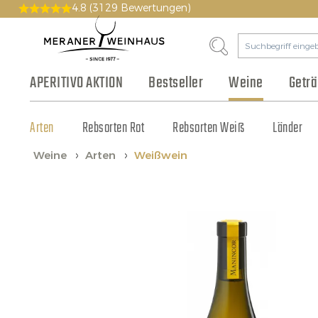
4.8
(3129 Bewertungen)
APERITIVO AKTION
Bestseller
Weine
Getr
Arten
Bier & Cidre
Wurst & Aufschnitt
Pakete
Geschichte
Rebsorten Rot
Gutscheine
Philosophie
Fruchtsaft & Sirup
Käse
Rebsorten Weiß
Vinothek
Olivenöl & Balsamico
Tonic & Cocktailzutat
Großhandel
Länder
Weine
Arten
Weißwein