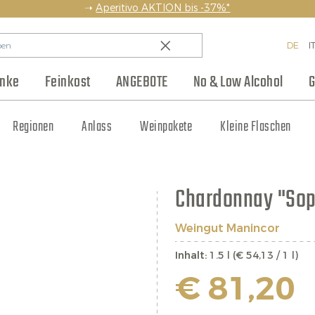
➝
Aperitivo AKTION bis -37%*
DE
I
änke
Feinkost
ANGEBOTE
No & Low Alcohol
G
en
Backwaren & Pasta
Regionen
Team
Weinhaus Club
Anlass
Aufstriche & Chutneys
Weinpakete
Blog
Hersteller
Kleine Flaschen
Eingelegtes
Jobs
Chardonnay "Sop
Weingut Manincor
Inhalt:
1.5 l (€ 54,13 / 1 l)
€ 81,20