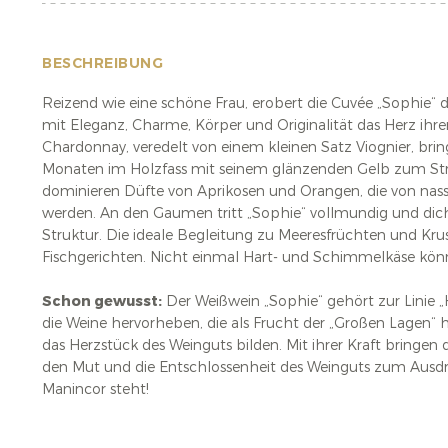
BESCHREIBUNG
Reizend wie eine schöne Frau, erobert die Cuvée „Sophie“
mit Eleganz, Charme, Körper und Originalität das Herz ihrer
Chardonnay, veredelt von einem kleinen Satz Viognier, bri
Monaten im Holzfass mit seinem glänzenden Gelb zum Str
dominieren Düfte von Aprikosen und Orangen, die von nas
werden. An den Gaumen tritt „Sophie“ vollmundig und dich
Struktur. Die ideale Begleitung zu Meeresfrüchten und Krus
Fischgerichten. Nicht einmal Hart- und Schimmelkäse könn
Schon gewusst:
Der Weißwein „Sophie“ gehört zur Linie „He
die Weine hervorheben, die als Frucht der „Großen Lagen“
das Herzstück des Weinguts bilden. Mit ihrer Kraft bringen d
den Mut und die Entschlossenheit des Weinguts zum Ausdr
Manincor steht!