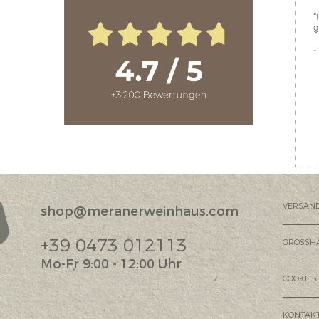
VERSAN
shop@meranerweinhaus.com
?
+39 0473 012113
GROSSH
Mo-Fr 9:00 - 12:00 Uhr
COOKIES
KONTAK