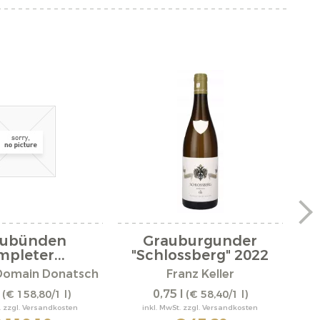
aubünden
Grauburgunder
Mo
pleter...
"Schlossberg" 2022
Domain Donatsch
Franz Keller
l
0,75 l
(€ 158,80/1 l)
(€ 58,40/1 l)
. zzgl. Versandkosten
inkl. MwSt. zzgl. Versandkosten