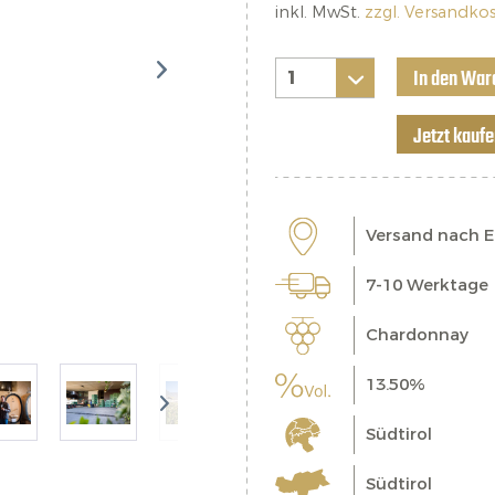
inkl. MwSt.
zzgl. Versandko
In den War
Jetzt kauf
Versand nach 
7-10 Werktage
Chardonnay
13.50%
Südtirol
Südtirol