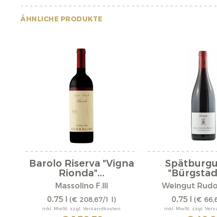
ÄHNLICHE PRODUKTE
Barolo Riserva "Vigna
Spätburg
Rionda"...
"Bürgstadt
Massolino F.lli
Weingut Rudol
0,75 l
0,75 l
(€ 208,67/1 l)
(€ 66,6
inkl. MwSt. zzgl. Versandkosten
inkl. MwSt. zzgl. Ve