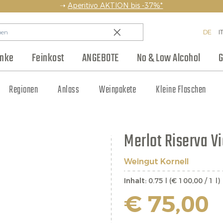
➝
Aperitivo AKTION bis -37%*
DE
I
änke
Feinkost
ANGEBOTE
No & Low Alcohol
G
en
Backwaren & Pasta
Regionen
Team
Weinhaus Club
Anlass
Aufstriche & Chutneys
Weinpakete
Blog
Hersteller
Kleine Flaschen
Eingelegtes
Jobs
Merlot Riserva V
Weingut Kornell
Inhalt:
0.75 l (€ 100,00 / 1 l)
€ 75,00