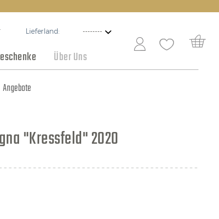
Lieferland:
T
eschenke
Über Uns
Schokolade
Angebote
igna "Kressfeld" 2020