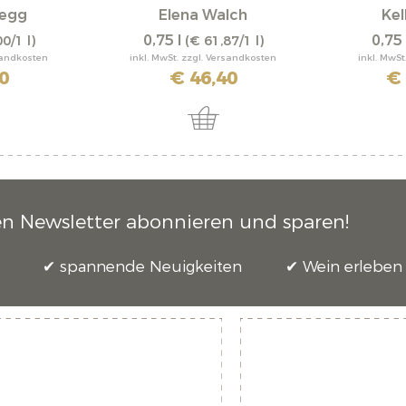
legg
Elena Walch
Kel
0,75 l
0,75 
0/1 l)
(€ 61,87/1 l)
rsandkosten
inkl. MwSt. zzgl. Versandkosten
inkl. MwSt
0
€ 46,40
€ 
en Newsletter abonnieren und sparen!
spannende Neuigkeiten
Wein erleben