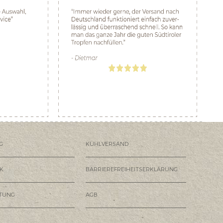
G
KÜHLVERSAND
K
BARRIEREFREIHEITSERKLÄRUNG
HTUNG
AGB