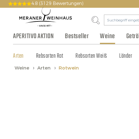
4.8
(3129 Bewertungen)
APERITIVO AKTION
Bestseller
Weine
Getr
Arten
Bier & Cidre
Wurst & Aufschnitt
Pakete
Geschichte
Rebsorten Rot
Gutscheine
Philosophie
Fruchtsaft & Sirup
Käse
Rebsorten Weiß
Vinothek
Olivenöl & Balsamico
Tonic & Cocktailzutat
Großhandel
Länder
Weine
Arten
Rotwein