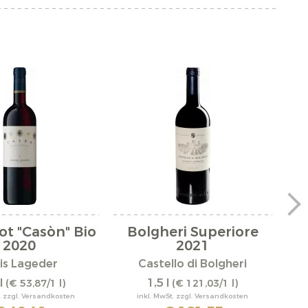
ot "Casòn" Bio
Bolgheri Superiore
C
2020
2021
is Lageder
Castello di Bolgheri
l
1,5 l
(€ 53,87/1 l)
(€ 121,03/1 l)
. zzgl. Versandkosten
inkl. MwSt. zzgl. Versandkosten