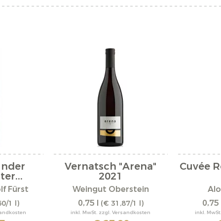
under
Vernatsch "Arena"
Cuvée R
er...
2021
f Fürst
Weingut Oberstein
Alo
0,75 l
0,75 
0/1 l)
(€ 31,87/1 l)
rsandkosten
inkl. MwSt. zzgl. Versandkosten
inkl. MwSt