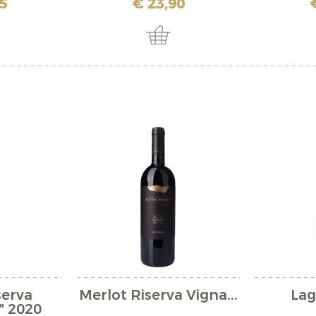
5
€ 23,90
serva
Merlot Riserva Vigna...
Lag
" 2020