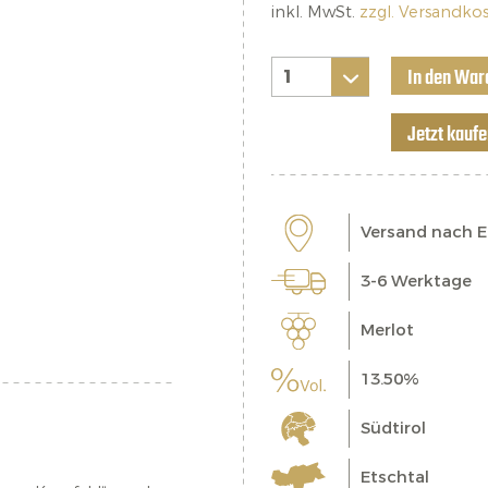
inkl. MwSt.
zzgl. Versandko
In den War
Jetzt kauf
Versand nach 
3-6 Werktage
Merlot
13.50%
Südtirol
Etschtal