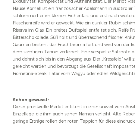
Exklusivität, Komplexität und Authentizität. Der Merlot Ris
Hause Kornell ist ein französischer Adelsmann in südtirole
schlummert er im kleinen Eichenfass und erst nach weite
Flaschenreife wird er geweckt. Wie ein dunkler Rubin schi
Riserva im Glas. Ein breites Duftspiel entfaltet sich: Reife
Bitterschokolade, Süßholz und überraschend frischer Kräu
Gaumen besteht das Fruchtaroma fort und wird von der k
dem samtigen Tannin verfeinert. Eine verspielte Salznote
und dehnt sich bis in den Abgang aus. Der „Kressfeld“ will
gereicht werden und bevorzugt die Gesellschaft imposanter
Fiornetina-Steak, Tatar vom Wagyu oder edlen Wildgericht
Schon gewusst:
Dieser prunkvolle Merlot entsteht in einer unweit vom Ansi
Einzellage, die ihm auch seinen Namen verleiht. Alte Rebe
geringe Erträge rollen den roten Teppich für diese eindrucks