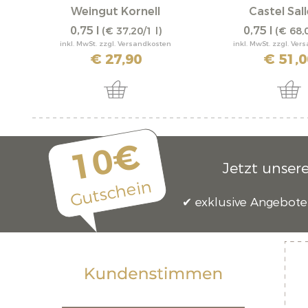
Weingut Kornell
Castel Sal
0,75 l
0,75 l
(€ 37,20/1 l)
(€ 68,0
inkl. MwSt. zzgl. Versandkosten
inkl. MwSt. zzgl. Ve
€ 27,90
€ 51,0
10€
Jetzt unser
Gutschein
exklusive Angebote