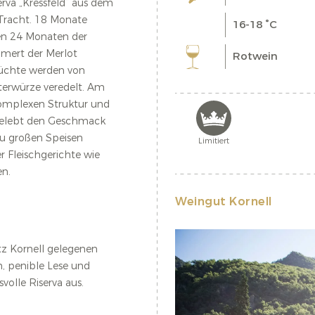
erva „Kressfeld“ aus dem
r Tracht. 18 Monate
16-18 °C
ren 24 Monaten der
mmert der Merlot
Rotwein
 Früchte werden von
terwürze veredelt. Am
omplexen Struktur und
 belebt den Geschmack
 zu großen Speisen
Limitiert
 Fleischgerichte wie
en.
Weingut Kornell
tz Kornell gelegenen
n, penible Lese und
volle Riserva aus.