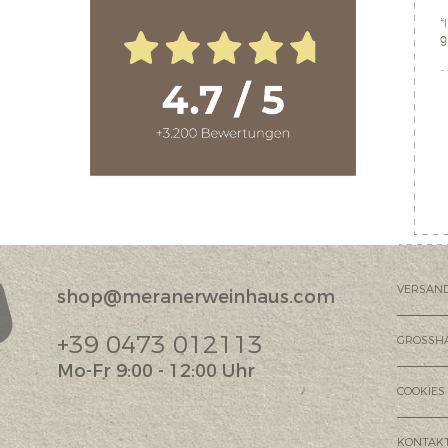
VERSAN
shop@meranerweinhaus.com
?
+39 0473 012113
GROSSH
Mo-Fr 9:00 - 12:00 Uhr
COOKIES
KONTAK