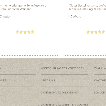
D
WIDERRUFUNG DES VERTRAGES
ZAHLUN
ANDEL
ÜBER UNS
VINOTHE
DATENSCHUTZ ONLINESHOP
SCHLIC
T
DATENSCHUTZ WEBSITE & COOKIES