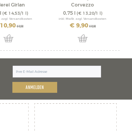
lerei Girlan
Corvezzo
l
0,75 l
(€ 14,53/1 l)
(€ 13,20/1 l)
. zzgl. Versandkosten
inkl. MwSt. zzgl. Versandkosten
10,90
€ 9,90
€ 12,90
€ 12,90
ANMELDEN