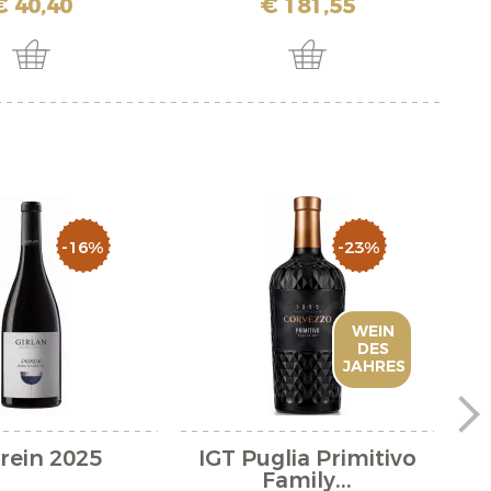
€ 40,40
€ 181,55
-16%
-23%
WEIN
DES
JAHRES
rein 2025
IGT Puglia Primitivo
C
Family...