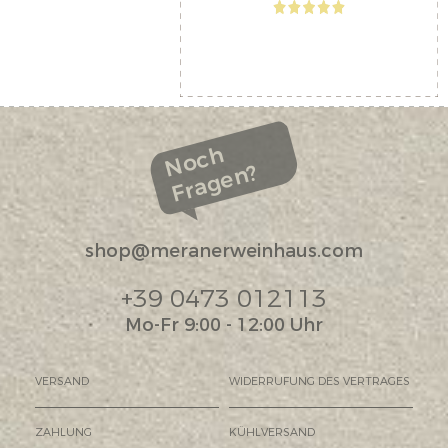
Noch
Fragen?
shop@meranerweinhaus.com
+39 0473 012113
Mo-Fr 9:00 - 12:00 Uhr
VERSAND
WIDERRUFUNG DES VERTRAGES
ZAHLUNG
KÜHLVERSAND