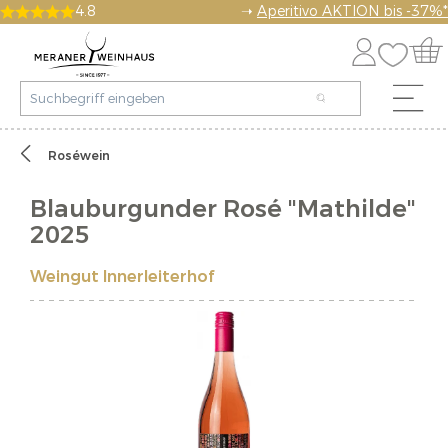
4.8
➝
Aperitivo AKTION bis -37%*
Roséwein
Blauburgunder Rosé "Mathilde"
2025
Weingut Innerleiterhof