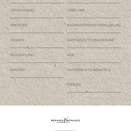
GROSSHANDEL
ÜBER UNS
VINOTHEK
BARRIEREFREIHEITSERKLÄRUNG
COOKIES
DATENSCHUTZ ONLINESHOP
SCHLICHTUNG
AGB
KONTAKT
DATENSCHUTZ WEBSITE &
COOKIES