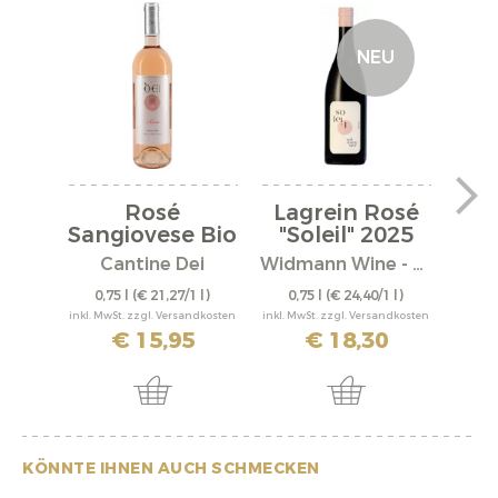
NEU
Rosé
Lagrein Rosé
Sangiovese Bio
"Soleil" 2025
r
2024
Cantine Dei
Widmann Wine - Angelinihof
D
0,75 l
(€ 21,27/1 l)
0,75 l
(€ 24,40/1 l)
0,
inkl. MwSt. zzgl. Versandkosten
inkl. MwSt. zzgl. Versandkosten
inkl. M
€ 15,95
€ 18,30
KÖNNTE IHNEN AUCH SCHMECKEN