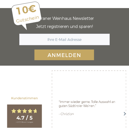
10€
Gutschein
Meraner Weinhaus Newsletter
Jetzt registrieren und sparen!
ANMELDEN