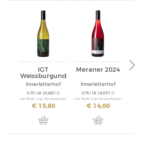
IGT
Meraner 2024
S
Weissburgund
er Weinberg...
Innerleiterhof
Innerleiterhof
In
0,75 l
(€ 20,80/1 l)
0,75 l
(€ 18,67/1 l)
0,
inkl. MwSt. zzgl. Versandkosten
inkl. MwSt. zzgl. Versandkosten
inkl. M
€ 15,60
€ 14,00