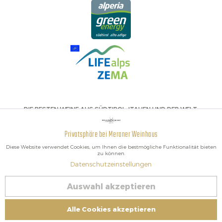
DIE BESTEN WEINE AUS SÜDTIROL, ITALIEN UND DER WELT.
Privatsphäre bei Meraner Weinhaus
Aktiv
Funktionale
Diese Website verwendet Cookies, um Ihnen die bestmögliche Funktionalität bieten
zu können.
Datenschutzeinstellungen
Inaktiv
Marketing
2026 Meraner Weinhaus
Auswahl akzeptieren
Vertrag widerrufen
Inaktiv
Tracking
Impressum
|
Cookies
| MwSt-Nr. IT02578060218 | Bio-Zertifiziert:
Alle Cookies akzeptieren
Kontrolliert von IT BIO 013 – Kontrollnummer BZ-00756-B