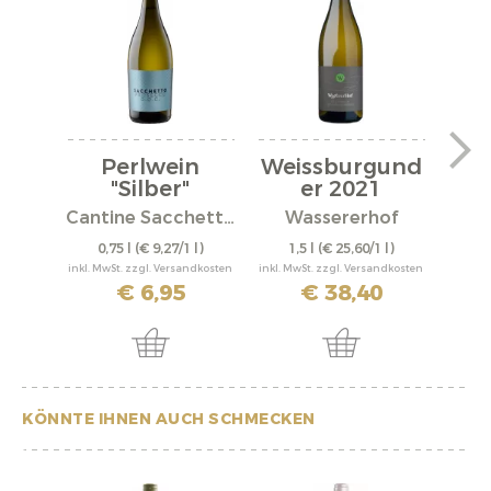
Perlwein
Weissburgund
We
"Silber"
er 2021
er
Cantine Sacchetto S.r.l.
Wassererhof
0,75 l
(€ 9,27/1 l)
1,5 l
(€ 25,60/1 l)
0,
inkl. MwSt. zzgl. Versandkosten
inkl. MwSt. zzgl. Versandkosten
inkl. M
€ 6,95
€ 38,40
KÖNNTE IHNEN AUCH SCHMECKEN