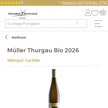
4.8
➝
Aperitivo AKTION bis -37%*
Weißwein
Müller Thurgau Bio 2026
Weingut Garlider