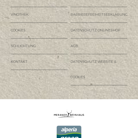
VINOTHEK
BARRIEREFREIHEITSERKLÄRUNG
COOKIES
DATENSCHUTZ ONLINESHOP
SCHLICHTUNG
AGB
KONTAKT
DATENSCHUTZ WEBSITE &
COOKIES