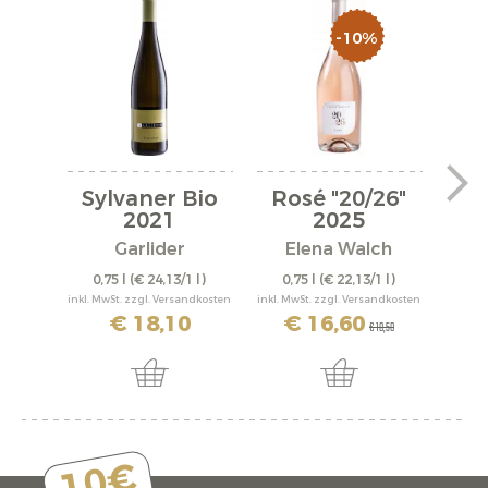
-10%
Sylvaner Bio
Rosé "20/26"
2021
2025
Eis
Garlider
Elena Walch
0,75 l
(€ 24,13/1 l)
0,75 l
(€ 22,13/1 l)
0,
inkl. MwSt. zzgl. Versandkosten
inkl. MwSt. zzgl. Versandkosten
inkl. M
€ 18,10
€ 16,60
€ 18,50
10€