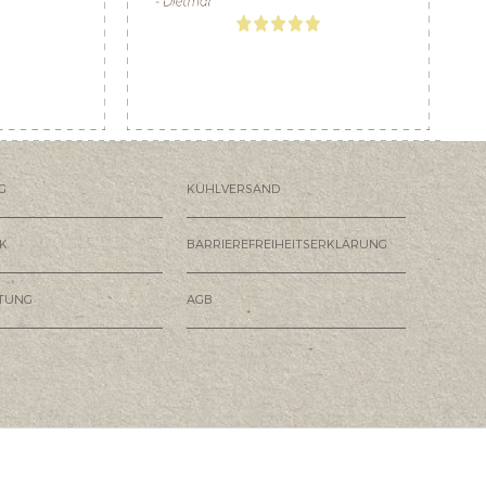
G
KÜHLVERSAND
K
BARRIEREFREIHEITSERKLÄRUNG
HTUNG
AGB