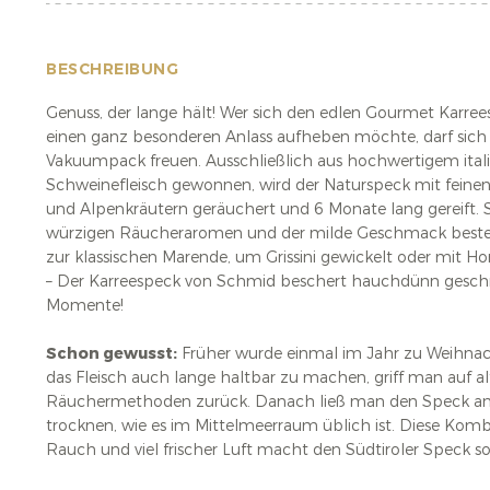
BESCHREIBUNG
Genuss, der lange hält! Wer sich den edlen Gourmet Karre
einen ganz besonderen Anlass aufheben möchte, darf sich
Vakuumpack freuen. Ausschließlich aus hochwertigem ita
Schweinefleisch gewonnen, wird der Naturspeck mit fein
und Alpenkräutern geräuchert und 6 Monate lang gereift. S
würzigen Räucheraromen und der milde Geschmack besten
zur klassischen Marende, um Grissini gewickelt oder mit 
– Der Karreespeck von Schmid beschert hauchdünn gesch
Momente!
Schon gewusst:
Früher wurde einmal im Jahr zu Weihna
das Fleisch auch lange haltbar zu machen, griff man auf a
Räuchermethoden zurück. Danach ließ man den Speck an d
trocknen, wie es im Mittelmeerraum üblich ist. Diese Komb
Rauch und viel frischer Luft macht den Südtiroler Speck so 