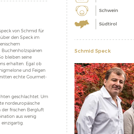
Schwein
Südtirol
especk von Schmid für
 über den Speck im
lienischem
en Buchenholzspänen
Schmid Speck
o bleiben seine
s erhalten. Egal ob
Honigmelone und Feigen
nitten echte Gourmet-
chten geschlachtet. Um
lte nordeuropäische
er frischen Bergluft
ination aus wenig
einzigartig.