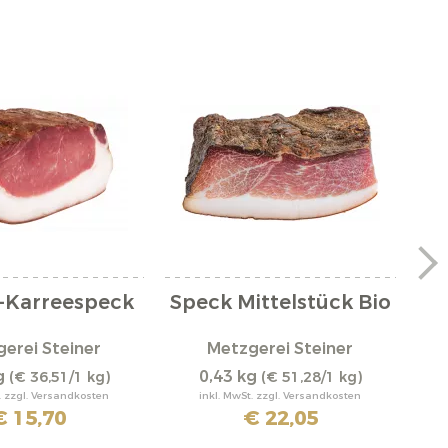
-Karreespeck
Speck Mittelstück Bio
Sü
erei Steiner
Metzgerei Steiner
g
0,43 kg
(€ 36,51/1 kg)
(€ 51,28/1 kg)
. zzgl. Versandkosten
inkl. MwSt. zzgl. Versandkosten
€ 15,70
€ 22,05