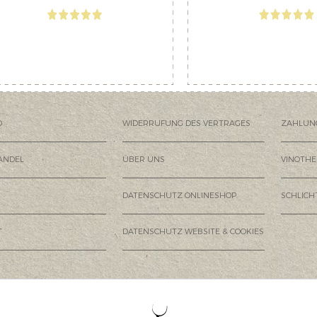
D
WIDERRUFUNG DES VERTRAGES
ZAHLUN
ANDEL
ÜBER UNS
VINOTHE
DATENSCHUTZ ONLINESHOP
SCHLIC
T
DATENSCHUTZ WEBSITE & COOKIES