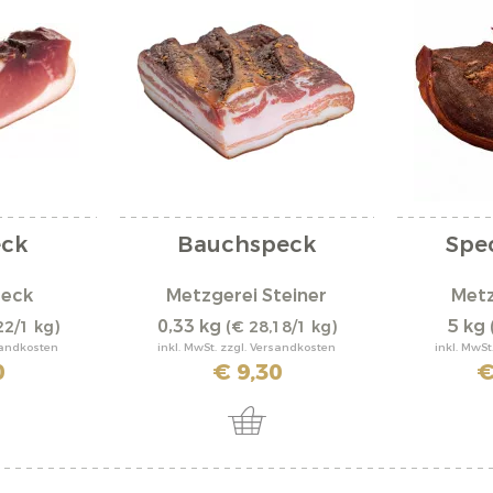
eck
Bauchspeck
Spe
peck
Metzgerei Steiner
Metz
0,33 kg
5 kg
22/1 kg)
(€ 28,18/1 kg)
rsandkosten
inkl. MwSt. zzgl. Versandkosten
inkl. MwSt
0
€ 9,30
€