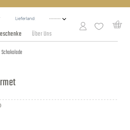
Lieferland:
T
eschenke
Über Uns
Schokolade
Angebote
urmet
)