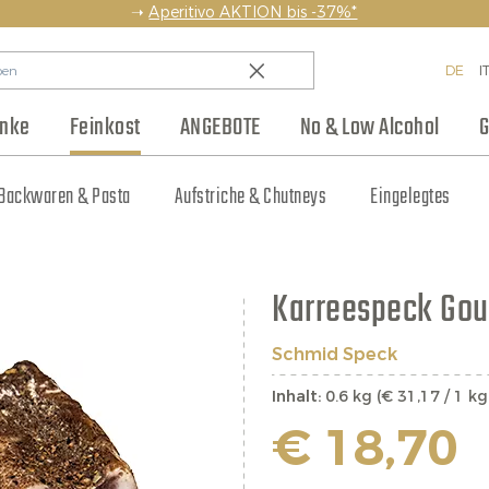
➝
Aperitivo AKTION bis -37%*
DE
I
änke
Feinkost
ANGEBOTE
No & Low Alcohol
G
en
Backwaren & Pasta
Regionen
Team
Weinhaus Club
Anlass
Aufstriche & Chutneys
Weinpakete
Blog
Hersteller
Kleine Flaschen
Eingelegtes
Jobs
Karreespeck Go
Schmid Speck
Inhalt:
0.6 kg (€ 31,17 / 1 kg
€ 18,70