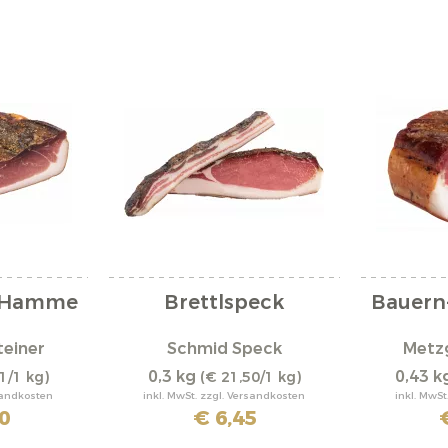
e Hamme
Brettlspeck
Bauern
teiner
Schmid Speck
Metzg
0,3 kg
0,43 k
1/1 kg)
(€ 21,50/1 kg)
rsandkosten
inkl. MwSt. zzgl. Versandkosten
inkl. MwSt
0
€ 6,45