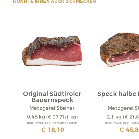
KÖNNTE IHNEN AUCH SCHMECKEN
Original Südtiroler
Speck halb
Bauernspeck
Metzgerei Steiner
Metzgerei S
0,48 kg
2,1 kg
(€ 37,71/1 kg)
(€ 21,8
inkl. MwSt. zzgl. Versandkosten
inkl. MwSt. zzgl. Ve
€ 18,10
€ 45,8