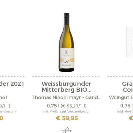
der 2021
Weissburgunder
Gr
Mitterberg BIO...
Com
hof
Thomas Niedermayr - Gandberg
Weingut 
0,75 l
0,75 
0/1 l)
(€ 53,27/1 l)
rsandkosten
inkl. MwSt. zzgl. Versandkosten
inkl. MwSt
0
€ 39,95
€