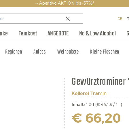
➝
Aperitivo AKTION bis -37%*
DE
I
änke
Feinkost
ANGEBOTE
No & Low Alcohol
G
en
Backwaren & Pasta
Regionen
Team
Weinhaus Club
Anlass
Aufstriche & Chutneys
Weinpakete
Blog
Hersteller
Kleine Flaschen
Eingelegtes
Jobs
Gewürztraminer 
Kellerei Tramin
Inhalt:
1.5 l (€ 44,13 / 1 l)
€ 66,20