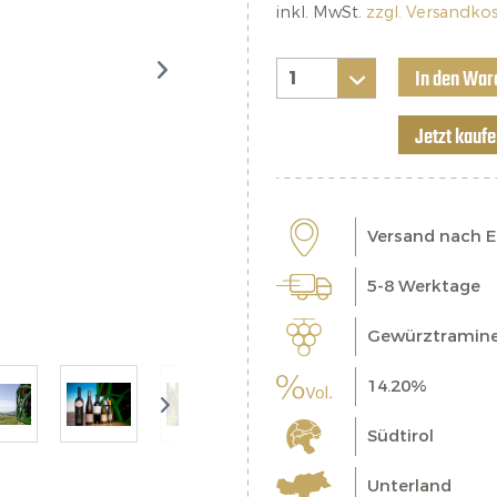
inkl. MwSt.
zzgl. Versandko
In den War
Jetzt kauf
Versand nach 
5-8 Werktage
Gewürztramine
14.20%
Südtirol
Unterland