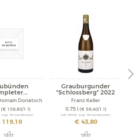
aubünden
Grauburgunder
Mo
pleter...
"Schlossberg" 2022
Domain Donatsch
Franz Keller
l
0,75 l
(€ 158,80/1 l)
(€ 58,40/1 l)
. zzgl. Versandkosten
inkl. MwSt. zzgl. Versandkosten
 119,10
€ 43,80