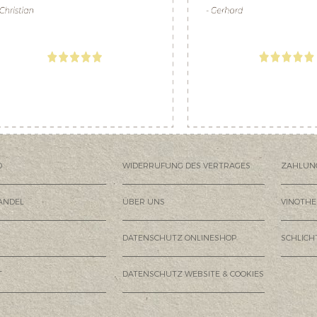
D
WIDERRUFUNG DES VERTRAGES
ZAHLUN
ANDEL
ÜBER UNS
VINOTHE
DATENSCHUTZ ONLINESHOP
SCHLIC
T
DATENSCHUTZ WEBSITE & COOKIES