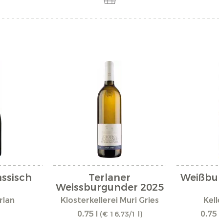
assisch
Terlaner
Weißbu
Weissburgunder 2025
rlan
Klosterkellerei Muri Gries
Kell
0,75 l
0,75 
(€ 16,73/1 l)