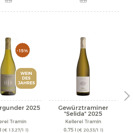
-15%
WEIN
DES
JAHRES
rgunder 2025
Gewürztraminer
"Selida" 2025
erei Tramin
Kellerei Tramin
l
0,75 l
(€ 13,27/1 l)
(€ 20,33/1 l)