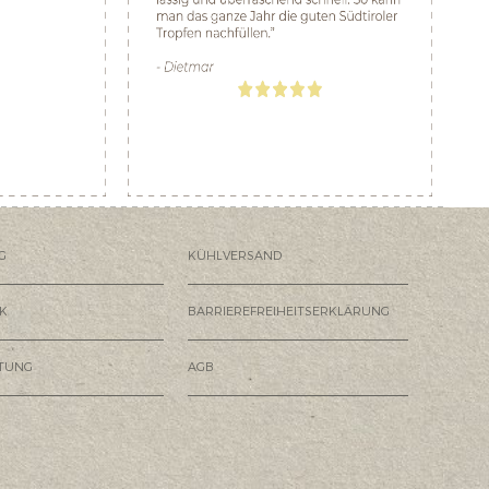
G
KÜHLVERSAND
K
BARRIEREFREIHEITSERKLÄRUNG
HTUNG
AGB