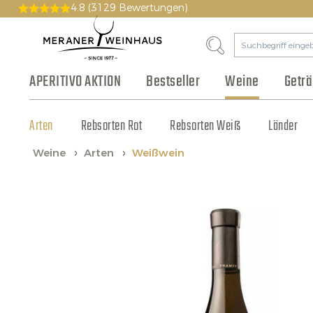
4.8
(3129 Bewertungen)
APERITIVO AKTION
Bestseller
Weine
Getr
Arten
Bier & Cidre
Wurst & Aufschnitt
Pakete
Geschichte
Rebsorten Rot
Gutscheine
Philosophie
Fruchtsaft & Sirup
Käse
Rebsorten Weiß
Vinothek
Olivenöl & Balsamico
Tonic & Cocktailzutat
Großhandel
Länder
Weine
Arten
Weißwein