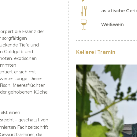
asiatische Geri
Weißwein
örpert die Essenz der
 sorgfältigen
druckende Tiefe und
dem Goldgelb und
Kellerei Tramin
nnoten, exotischen
timmten
iert er sich mit
werter Länge. Dieser
Fisch, Meeresfrüchten
in der gehobenen Küche.
ießt einen
sreicht – geschätzt von
mierten Fachzeitschrift
 Gewürztraminer, die