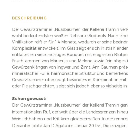
BESCHREIBUNG
Der Gewürztraminer „Nussbaumer“ der Kellerei Tramin verk
wohl bedeutendsten weißen Rebsorte Südtirols. Nach einer
Vinifikation reift er für 14 Monate, wodurch er seine beein
Komplexität entwickelt. Im Glas zeigt er sich in strahlen
entfaltet ein vielschichtiges Bouquet mit eleganten Blüte
Fruchtaromen von Maracuja und Melone sowie fein abges
Gewürzanklängen von Ingwer und Zimt. Am Gaumen präsent
mineralischer Fülle, harmonischer Struktur und bemerkens
Gewürztraminer überzeugt besonders in Kombination mit 
oder Fleischgerichten, zeigt sich jedoch ebenso vielseitig 
Schon gewusst:
Der Gewürztraminer „Nussbaumer“ der Kellerei Tramin gen
internationalen Ruf, der weit über die Landesgrenzen hinau
Weinliebhabern und Kritikern gleichermaßen. In der renom
Decanter lobte Jan D’Agata im Januar 2015: „Die einzigen