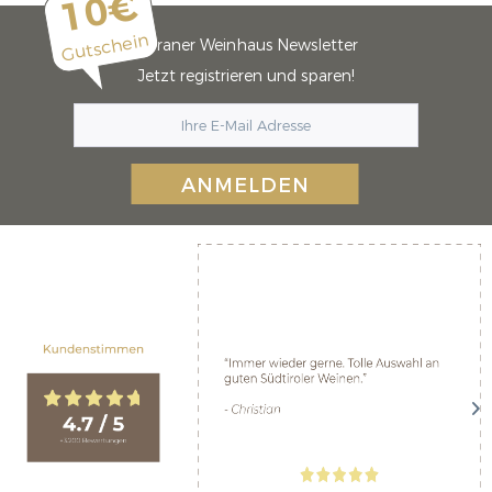
10€
Gutschein
Meraner Weinhaus Newsletter
Jetzt registrieren und sparen!
ANMELDEN