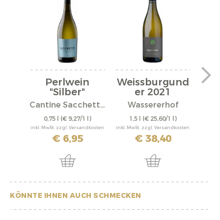
Perlwein
Weissburgund
We
"Silber"
er 2021
er
Cantine Sacchetto S.r.l.
Wassererhof
0,75 l
(€ 9,27/1 l)
1,5 l
(€ 25,60/1 l)
0,
inkl. MwSt. zzgl. Versandkosten
inkl. MwSt. zzgl. Versandkosten
inkl. M
€ 6,95
€ 38,40
KÖNNTE IHNEN AUCH SCHMECKEN