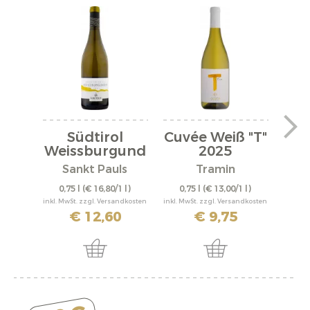
Südtirol
Cuvée Weiß "T"
Me
Weissburgund
2025
"M
er DOC...
Sankt Pauls
Tramin
S
0,75 l
(€ 16,80/1 l)
0,75 l
(€ 13,00/1 l)
0,
inkl. MwSt. zzgl. Versandkosten
inkl. MwSt. zzgl. Versandkosten
inkl. M
€ 12,60
€ 9,75
€