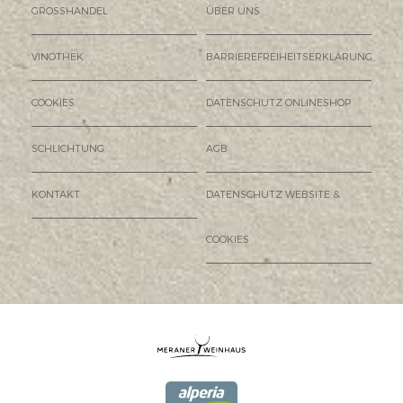
GROSSHANDEL
ÜBER UNS
VINOTHEK
BARRIEREFREIHEITSERKLÄRUNG
COOKIES
DATENSCHUTZ ONLINESHOP
SCHLICHTUNG
AGB
KONTAKT
DATENSCHUTZ WEBSITE &
COOKIES