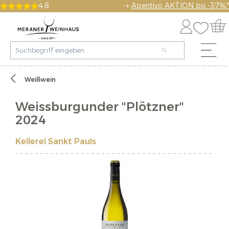
4.8
➝
Aperitivo AKTION bis -37%*
Weißwein
Weissburgunder "Plötzner"
2024
Kellerei Sankt Pauls