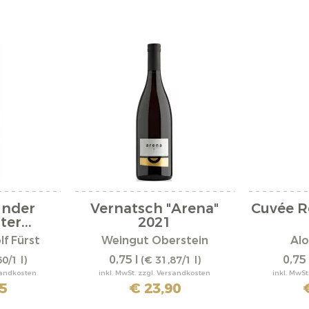
under
Vernatsch "Arena"
Cuvée R
er...
2021
f Fürst
Weingut Oberstein
Alo
0,75 l
0,75 
0/1 l)
(€ 31,87/1 l)
rsandkosten
inkl. MwSt. zzgl. Versandkosten
inkl. MwSt
5
€ 23,90