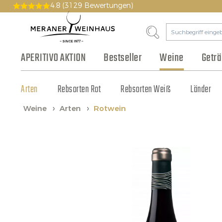
4.8
(3129 Bewertungen)
APERITIVO AKTION
Bestseller
Weine
Getr
Arten
Bier & Cidre
Wurst & Aufschnitt
Pakete
Geschichte
Rebsorten Rot
Gutscheine
Philosophie
Fruchtsaft & Sirup
Käse
Rebsorten Weiß
Vinothek
Olivenöl & Balsamico
Tonic & Cocktailzutat
Großhandel
Länder
Weine
Arten
Rotwein