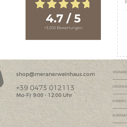
VERSAN
shop@meranerweinhaus.com
?
+39 0473 012113
GROSSH
Mo-Fr 9:00 - 12:00 Uhr
COOKIES
KONTAK