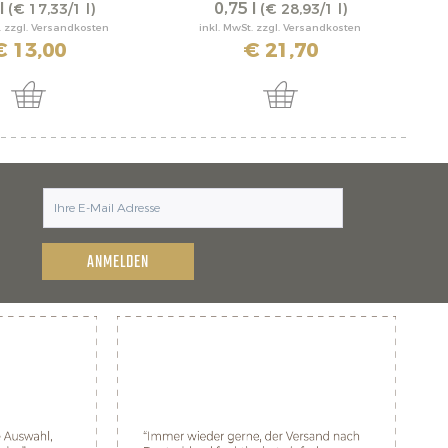
l
0,75 l
(€ 17,33/1 l)
(€ 28,93/1 l)
. zzgl. Versandkosten
inkl. MwSt. zzgl. Versandkosten
€ 13,00
€ 21,70
ANMELDEN