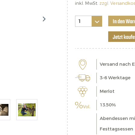
inkl. MwSt.
zzgl. Versandko
In den War
Jetzt kauf
Versand nach 
3-6 Werktage
Merlot
13.50%
Abendessen mit
Festtagsessen