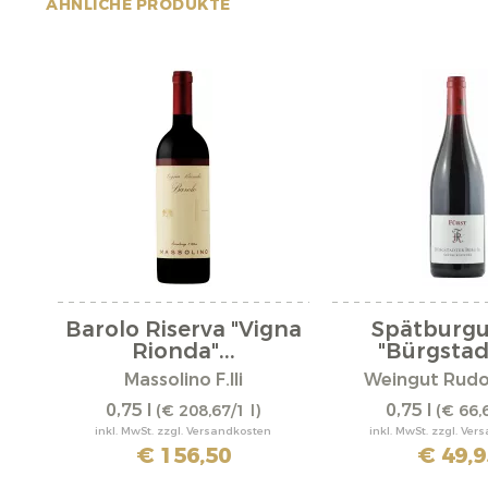
ÄHNLICHE PRODUKTE
Barolo Riserva "Vigna
Spätburg
Rionda"...
"Bürgstadt
Massolino F.lli
Weingut Rudol
0,75 l
0,75 l
(€ 208,67/1 l)
(€ 66,6
inkl. MwSt. zzgl. Versandkosten
inkl. MwSt. zzgl. Ve
€ 156,50
€ 49,9