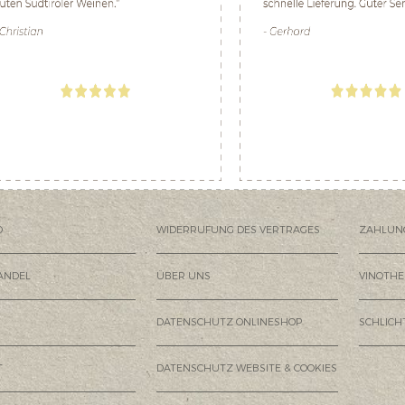
D
WIDERRUFUNG DES VERTRAGES
ZAHLUN
ANDEL
ÜBER UNS
VINOTHE
DATENSCHUTZ ONLINESHOP
SCHLIC
T
DATENSCHUTZ WEBSITE & COOKIES