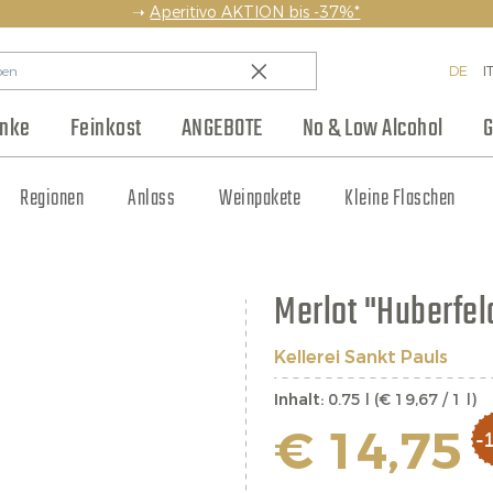
➝
Aperitivo AKTION bis -37%*
DE
I
änke
Feinkost
ANGEBOTE
No & Low Alcohol
G
en
Backwaren & Pasta
Regionen
Team
Weinhaus Club
Anlass
Aufstriche & Chutneys
Weinpakete
Blog
Hersteller
Kleine Flaschen
Eingelegtes
Jobs
Merlot "Huberfel
Kellerei Sankt Pauls
Inhalt:
0.75 l (€ 19,67 / 1 l)
€ 14,75
-