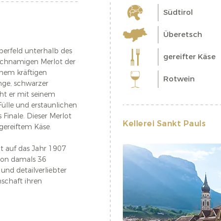
Südtirol
Überetsch
uberfeld unterhalb des
gereifter Käse
ichnamigen Merlot der
einem kräftigen
Rotwein
hge, schwarzer
t er mit seinem
ülle und erstaunlichen
s Finale. Dieser Merlot
Kellerei Sankt Pauls
d gereiftem Käse.
ht auf das Jahr 1907
von damals 36
und detailverliebter
schaft ihren