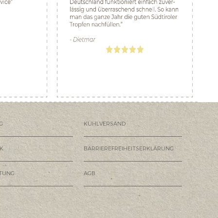
G
KÜHLVERSAND
K
BARRIEREFREIHEITSERKLÄRUNG
HTUNG
AGB