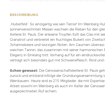
BESCHREIBUNG
„Huberfeld“: So einzigartig wie sein Terroir! Im Weinberg H
sonnenverwöhnten Missian wachsen die Reben für den gle
Kellerei St. Pauls. Der erlesene Tropfen füllt das Glas mit s
Granatrot und verbreitet ein fruchtiges Bukett von Zwetsc
Johannisbeere und würzigen Noten. Am Gaumen überrasch
weichen Tannin, das zusammen mit seiner harmonischen F
Eleganz in Einklang tritt: Vorhang auf für ein eindrucksvolle
verträgt sich besonders gut mit Schweinefleisch, Rind un
Schon gewusst:
Die Genossenschaftskellerei St. Pauls ge
zurück und entstand infolge der Gründungsversammlung 
Weinbauern. Heute sind es 215 Mitglieder, die mit Expertise 
Arbeit sowohl im Weinberg als auch im Keller der Genossen
ausgezeichneten Ruf sichern.