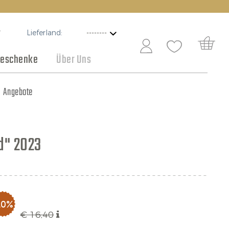
Lieferland:
T
eschenke
Über Uns
Schokolade
Angebote
d" 2023
10%
€ 16,40