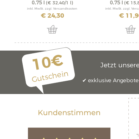
0,75 l
0,75 l
(€ 32,40/1 l)
(€ 15,8
inkl. MwSt. zzgl. Versandkosten
inkl. MwSt. zzgl. Ve
€ 24,30
€ 11,9
10€
Jetzt unser
Gutschein
exklusive Angebote