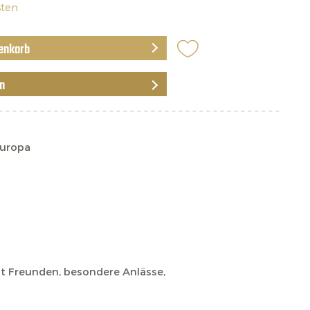
sten
enkorb
en
Europa
 Freunden, besondere Anlässe,