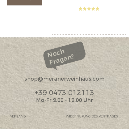
Noch
Fragen?
shop@meranerweinhaus.com
+39 0473 012113
Mo-Fr 9:00 - 12:00 Uhr
VERSAND
WIDERRUFUNG DES VERTRAGES