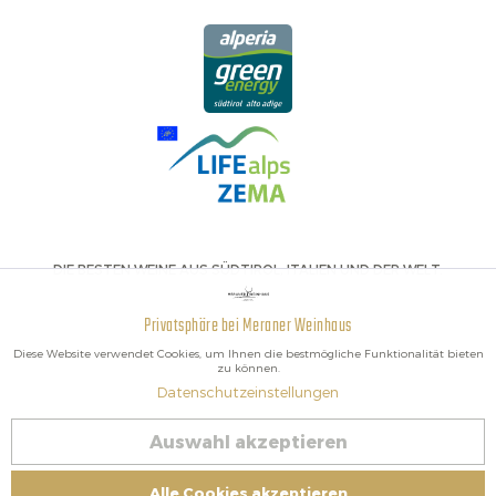
DIE BESTEN WEINE AUS SÜDTIROL, ITALIEN UND DER WELT.
Privatsphäre bei Meraner Weinhaus
Aktiv
Funktionale
Diese Website verwendet Cookies, um Ihnen die bestmögliche Funktionalität bieten
zu können.
Datenschutzeinstellungen
Inaktiv
Marketing
2026 Meraner Weinhaus
Auswahl akzeptieren
Vertrag widerrufen
Inaktiv
Tracking
Impressum
|
Cookies
| MwSt-Nr. IT02578060218 | Bio-Zertifiziert:
Alle Cookies akzeptieren