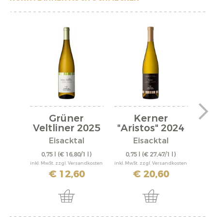
Grüner
Kerner
Pi
Veltliner 2025
"Aristos" 2024
"Ar
Eisacktal
Eisacktal
0,75 l
(€ 16,80/1 l)
0,75 l
(€ 27,47/1 l)
0,
inkl. MwSt. zzgl. Versandkosten
inkl. MwSt. zzgl. Versandkosten
inkl. M
€ 12,60
€ 20,60