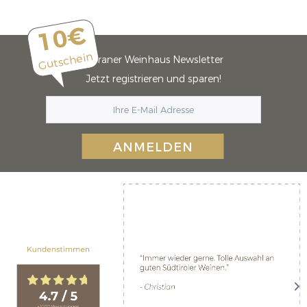
10€
Gutschein
Meraner Weinhaus Newsletter
Jetzt registrieren und sparen!
ANMELDEN