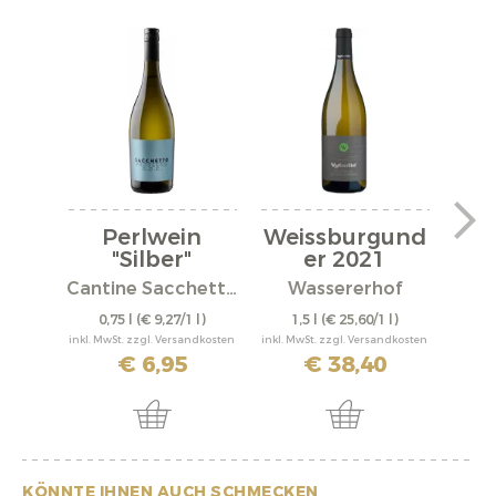
Perlwein
Weissburgund
We
"Silber"
er 2021
er
Cantine Sacchetto S.r.l.
Wassererhof
0,75 l
(€ 9,27/1 l)
1,5 l
(€ 25,60/1 l)
0,
inkl. MwSt. zzgl. Versandkosten
inkl. MwSt. zzgl. Versandkosten
inkl. M
€ 6,95
€ 38,40
KÖNNTE IHNEN AUCH SCHMECKEN