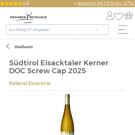
4.8
➝
Aperitivo AKTION bis -37%*
Weißwein
Südtirol Eisacktaler Kerner
DOC Screw Cap 2025
Kellerei Eisacktal