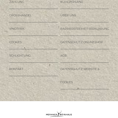
ZAHLUNG
KÜHLVERSAND
GROSSHANDEL
ÜBER UNS
VINOTHEK
BARRIEREFREIHEITSERKLÄRUNG
COOKIES
DATENSCHUTZ ONLINESHOP
SCHLICHTUNG
AGB
KONTAKT
DATENSCHUTZ WEBSITE &
COOKIES