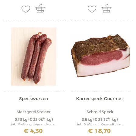
Speckwurzen
Karreespeck Gourmet
Metzgerei Steiner
Schmid Speck
0,13 kg
(€ 33,08/1 kg)
0,6 kg
(€ 31,17/1 kg)
inkl. MwSt. zzgl. Versandkosten
inkl. MwSt. zzgl. Versandkosten
€ 4,30
€ 18,70