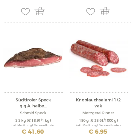
Südtiroler Speck
Knoblauchsalami 1/2
g.g.A. halbe...
vak
Schmid Speck
Metzgerei Rinner
2,2 kg
(€ 18,91/1 kg)
180 g
(€ 38,61/1000 g)
inkl. MwSt. zzgl. Versandkosten
inkl. MwSt. zzgl. Versandkosten
€ 41,60
€ 6,95