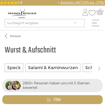
4.8
➝
Aperitivo AKTION bis -37%*
Feinkost
Wurst & Aufschnitt
Speck
Salami & Kaminwurzen
Schinken
2800+ Personen haben uns mit 5 Sternen
bewertet
Filter