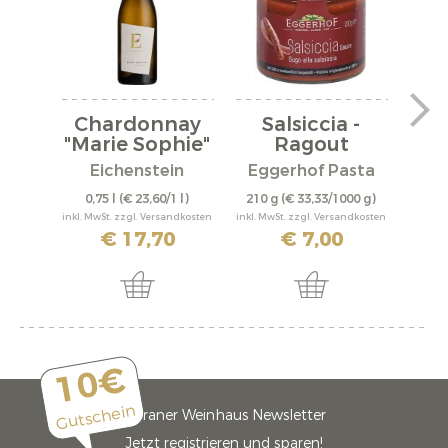
Chardonnay
Salsiccia -
S
"Marie Sophie"
Ragout
"S
2024
Eichenstein
Eggerhof Pasta
E
0,75 l
(€ 23,60/1 l)
210 g
(€ 33,33/1000 g)
0,
inkl. MwSt. zzgl. Versandkosten
inkl. MwSt. zzgl. Versandkosten
inkl. M
€ 17,70
€ 7,00
10€
Gutschein
Meraner Weinhaus Newsletter
Jetzt registrieren und sparen!