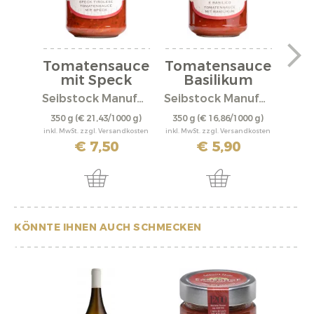
Tomatensauce
Tomatensauce
mit Speck
Basilikum
Am
Seibstock Manufaktur
Seibstock Manufaktur
K
350 g
(€ 21,43/1000 g)
350 g
(€ 16,86/1000 g)
160 
inkl. MwSt. zzgl. Versandkosten
inkl. MwSt. zzgl. Versandkosten
inkl. M
€ 7,50
€ 5,90
KÖNNTE IHNEN AUCH SCHMECKEN