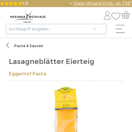
4.8
➝
Gratis Versand Erstb. ab 79€*
Pasta & Saucen
Lasagneblätter Eierteig
Eggerhof Pasta