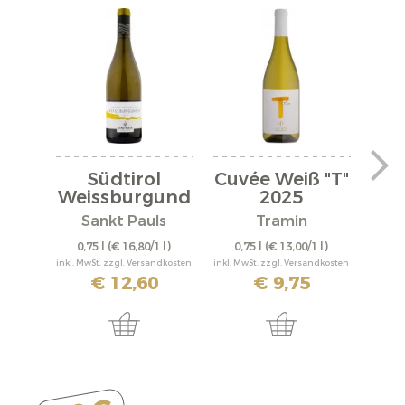
Südtirol
Cuvée Weiß "T"
Me
Weissburgund
2025
"M
er DOC...
Sankt Pauls
Tramin
S
0,75 l
(€ 16,80/1 l)
0,75 l
(€ 13,00/1 l)
0,
inkl. MwSt. zzgl. Versandkosten
inkl. MwSt. zzgl. Versandkosten
inkl. M
€ 12,60
€ 9,75
€