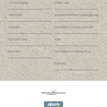
GROSSHANDEL
ÜBER UNS
VINOTHEK
BARRIEREFREIHEITSERKLÄRUNG
COOKIES
DATENSCHUTZ ONLINESHOP
SCHLICHTUNG
AGB
KONTAKT
DATENSCHUTZ WEBSITE &
COOKIES