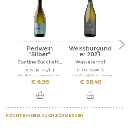
Perlwein
Weissburgund
We
"Silber"
er 2021
er
Cantine Sacchetto S.r.l.
Wassererhof
0,75 l
(€ 9,27/1 l)
1,5 l
(€ 25,60/1 l)
0,
inkl. MwSt. zzgl. Versandkosten
inkl. MwSt. zzgl. Versandkosten
inkl. M
€ 6,95
€ 38,40
KÖNNTE IHNEN AUCH SCHMECKEN