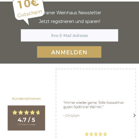
10€
Gutschein
Meraner Weinhaus Newsletter
Jetzt registrieren und sparen!
ANMELDEN