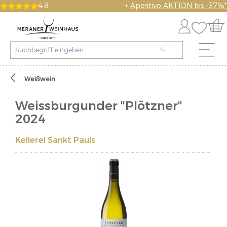
4.8
➝
Aperitivo AKTION bis -37%*
Weißwein
Weissburgunder "Plötzner"
2024
Kellerei Sankt Pauls