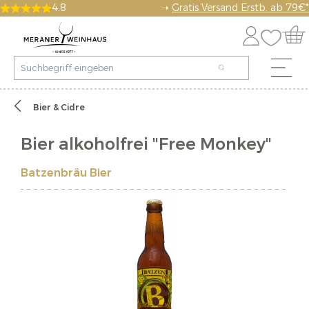
4.8
➝
Gratis Versand Erstb. ab 79€*
Bier & Cidre
Bier alkoholfrei "Free Monkey"
Batzenbräu Bier