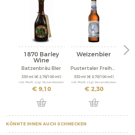
1870 Barley
Weizenbier
Wine
Spar
Batzenbräu Bier
Pustertaler Freiheit
330 ml
(€ 2,76/100 ml)
330 ml
(€ 0,70/100 ml)
0,
inkl. MwSt. zzgl. Versandkosten
inkl. MwSt. zzgl. Versandkosten
inkl. M
€ 9,10
€ 2,30
KÖNNTE IHNEN AUCH SCHMECKEN