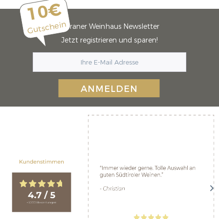
10€
Gutschein
Meraner Weinhaus Newsletter
Jetzt registrieren und sparen!
ANMELDEN