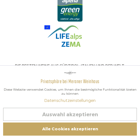
DIE BESTEN WEINE AUS SÜDTIROL, ITALIEN UND DER WELT.
Privatsphäre bei Meraner Weinhaus
Aktiv
Funktionale
Diese Website verwendet Cookies, um Ihnen die bestmögliche Funktionalität bieten
zu können.
Datenschutzeinstellungen
Inaktiv
Marketing
2026 Meraner Weinhaus
Auswahl akzeptieren
Vertrag widerrufen
Inaktiv
Tracking
Impressum
|
Cookies
| MwSt-Nr. IT02578060218 | Bio-Zertifiziert:
Alle Cookies akzeptieren
Kontrolliert von IT BIO 013 – Kontrollnummer BZ-00756-B