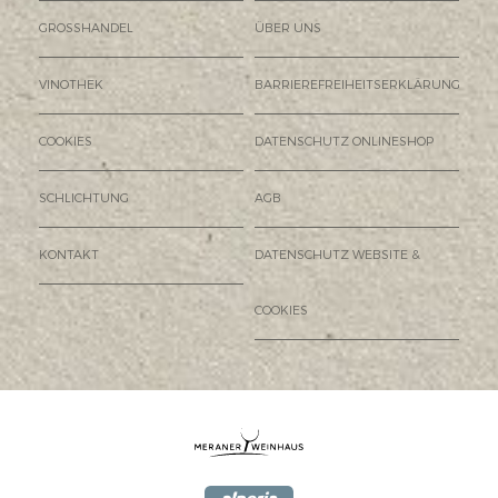
GROSSHANDEL
ÜBER UNS
VINOTHEK
BARRIEREFREIHEITSERKLÄRUNG
COOKIES
DATENSCHUTZ ONLINESHOP
SCHLICHTUNG
AGB
KONTAKT
DATENSCHUTZ WEBSITE &
COOKIES