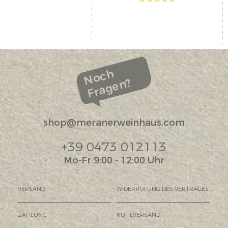
Noch
Fragen?
shop@meranerweinhaus.com
+39 0473 012113
Mo-Fr 9:00 - 12:00 Uhr
VERSAND
WIDERRUFUNG DES VERTRAGES
ZAHLUNG
KÜHLVERSAND