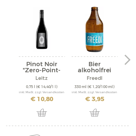
Pinot Noir
Bier
"Zero-Point-
alkoholfrei
Five"...
"Classic"
“S
Leitz
Freedl
Spa
0,75 l
(€ 14,40/1 l)
330 ml
(€ 1,20/100 ml)
0,
inkl. MwSt. zzgl. Versandkosten
inkl. MwSt. zzgl. Versandkosten
inkl. M
€ 10,80
€ 3,95