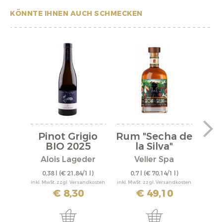
KÖNNTE IHNEN AUCH SCHMECKEN
Pinot Grigio
Rum "Secha de
Mer
BIO 2025
la Silva"
"X
Alois Lageder
Velier Spa
Al
0,38 l
(€ 21,84/1 l)
0,7 l
(€ 70,14/1 l)
0,
inkl. MwSt. zzgl. Versandkosten
inkl. MwSt. zzgl. Versandkosten
inkl. M
€ 8,30
€ 49,10