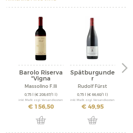
Barolo Riserva
Spätburgunde
V
"Vigna
r
"A
Rionda"...
"Bürgstadter...
Massolino F.lli
Rudolf Fürst
0,75 l
(€ 208,67/1 l)
0,75 l
(€ 66,60/1 l)
0,
inkl. MwSt. zzgl. Versandkosten
inkl. MwSt. zzgl. Versandkosten
inkl. M
€ 156,50
€ 49,95