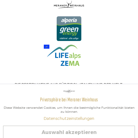
DIE BESTEN WEINE AUS SÜDTIROL, ITALIEN UND DER WELT.
Privatsphäre bei Meraner Weinhaus
Aktiv
Funktionale
Diese Website verwendet Cookies, um Ihnen die bestmögliche Funktionalität bieten
zu können.
Datenschutzeinstellungen
Inaktiv
Marketing
2026 Meraner Weinhaus
Auswahl akzeptieren
Vertrag widerrufen