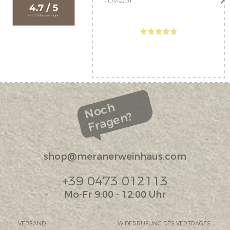
Noch
Fragen?
shop@meranerweinhaus.com
+39 0473 012113
Mo-Fr 9:00 - 12:00 Uhr
VERSAND
WIDERRUFUNG DES VERTRAGES