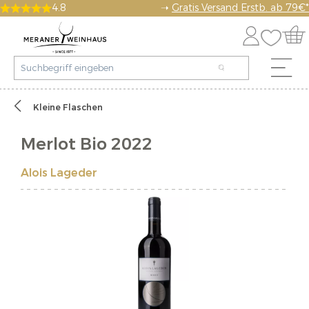
4.8
➝
Gratis Versand Erstb. ab 79€*
Kleine Flaschen
Merlot Bio 2022
Alois Lageder