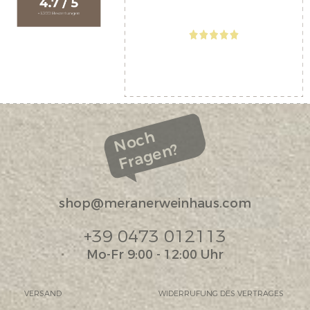
Noch
Fragen?
shop@meranerweinhaus.com
+39 0473 012113
Mo-Fr 9:00 - 12:00 Uhr
VERSAND
WIDERRUFUNG DES VERTRAGES