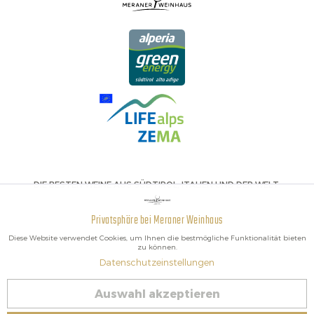
DIE BESTEN WEINE AUS SÜDTIROL, ITALIEN UND DER WELT.
Privatsphäre bei Meraner Weinhaus
Aktiv
Funktionale
Diese Website verwendet Cookies, um Ihnen die bestmögliche Funktionalität bieten
zu können.
Datenschutzeinstellungen
Inaktiv
Marketing
2026 Meraner Weinhaus
Auswahl akzeptieren
Vertrag widerrufen
Inaktiv
Tracking