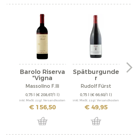
Barolo Riserva
Spätburgunde
V
"Vigna
r
"A
Rionda"...
"Bürgstadter...
Massolino F.lli
Rudolf Fürst
0,75 l
(€ 208,67/1 l)
0,75 l
(€ 66,60/1 l)
0,
inkl. MwSt. zzgl. Versandkosten
inkl. MwSt. zzgl. Versandkosten
inkl. M
€ 156,50
€ 49,95