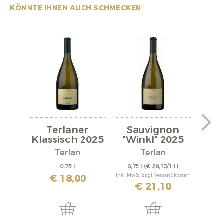
KÖNNTE IHNEN AUCH SCHMECKEN
Terlaner
Sauvignon
Klassisch 2025
"Winkl" 2025
"Po
Terlan
Terlan
0,75 l
0,75 l
(€ 28,13/1 l)
0,
€ 18,00
inkl. MwSt. zzgl. Versandkosten
inkl. M
€ 21,10