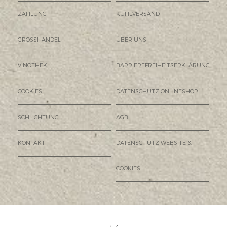
ZAHLUNG
KÜHLVERSAND
GROSSHANDEL
ÜBER UNS
VINOTHEK
BARRIEREFREIHEITSERKLÄRUNG
COOKIES
DATENSCHUTZ ONLINESHOP
SCHLICHTUNG
AGB
KONTAKT
DATENSCHUTZ WEBSITE &
COOKIES