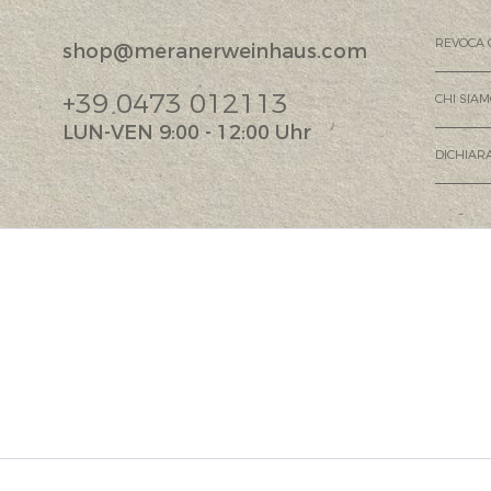
REVOCA 
shop@meranerweinhaus.com
+39 0473 012113
CHI SIA
LUN-VEN 9:00 - 12:00 Uhr
DICHIARA