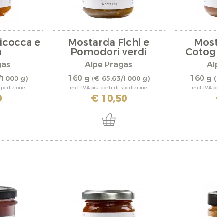
icocca e
Mostarda Fichi e
Most
a
Pomodori verdi
Cotog
gas
Alpe Pragas
Al
160 g
160 g
/1000 g)
(€ 65,63/1000 g)
(
 spedizione
incl. IVA più costi di spedizione
incl. IVA 
0
€ 10,50