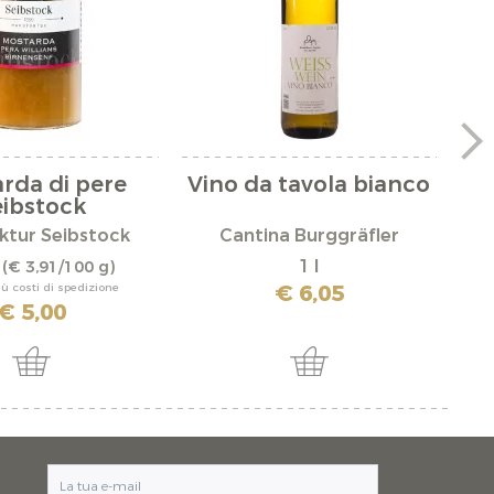
rda di pere
Vino da tavola bianco
S
eibstock
ktur Seibstock
Cantina Burggräfler
g
1 l
(€ 3,91/100 g)
€ 6,05
più costi di spedizione
€ 5,00