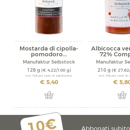
Mostarda di cipolla-
Albicocca v
pomodoro...
72% Comp
Manufaktur Seibstock
Manufaktur Se
128 g
210 g
(€ 4,22/100 g)
(€ 27,62
incl. IVA più costi di spedizione
incl. IVA più costi di
€ 5,40
€ 5,8
10€
Abbonati subito 