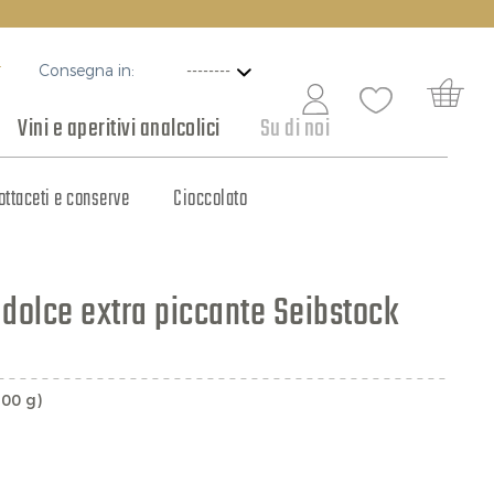
Consegna in:
T
Vini e aperitivi analcolici
Su di noi
ottaceti e conserve
Vini per ogni occasione
Cioccolato
 dolce extra piccante Seibstock
100 g)