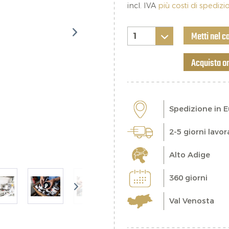
incl. IVA
più costi di spediz
Metti nel c
Acquista o
Spedizione in 
2-5 giorni lavor
Alto Adige
360 giorni
Val Venosta