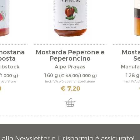
enostana
Mostarda Peperone e
Mosta
osta
Peperoncino
S
ibstock
Alpe Pragas
Manufa
160 g
128 
/1000 g)
(€ 45,00/1000 g)
 spedizione
incl. IVA più costi di spedizione
incl. IVA 
0
€ 7,20
alla Newsletter e il risparmio è assicurato!