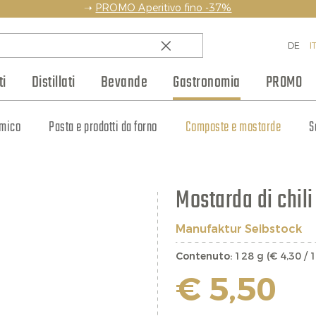
➝
PROMO Aperitivo fino -37%
DE
I
i
Distillati
Bevande
Gastronomia
PROMO
amico
Paesi
Rum
Weinhaus Club
Champagne
Pasta e prodotti da forno
Whisky
Regioni
Altri spumanti
Blog
Liquori e amari
Selezioni vino
Produttori
Composte e mostarde
Bottiglie piccole
Cognac e Armagnac
Jobs
Regali
S
Mostarda di chili
Manufaktur Seibstock
Contenuto:
128 g (€ 4,30 / 
€ 5,50