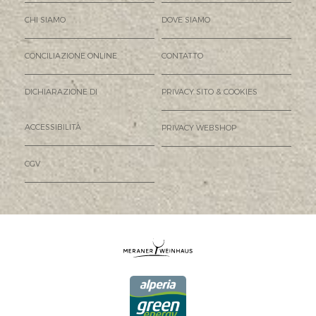
CHI SIAMO
DOVE SIAMO
CONCILIAZIONE ONLINE
CONTATTO
DICHIARAZIONE DI
PRIVACY SITO & COOKIES
ACCESSIBILITÀ
PRIVACY WEBSHOP
CGV