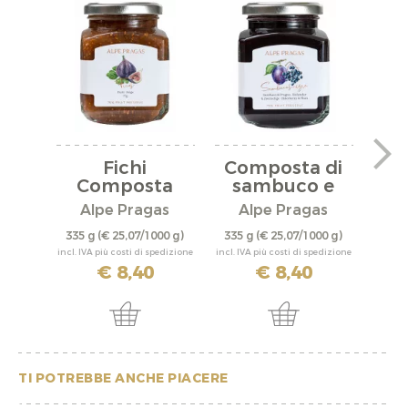
Fichi
Composta di
Composta
sambuco e
C
prugna
Alpe Pragas
Alpe Pragas
A
335 g
(€ 25,07/1000 g)
335 g
(€ 25,07/1000 g)
335 
incl. IVA più costi di spedizione
incl. IVA più costi di spedizione
incl. IV
€ 8,40
€ 8,40
TI POTREBBE ANCHE PIACERE