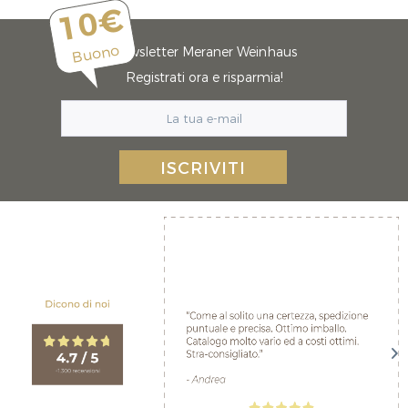
10€
Buono
Newsletter Meraner Weinhaus
Registrati ora e risparmia!
ISCRIVITI