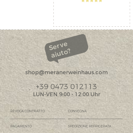
Serve
aiuto?
shop@meranerweinhaus.com
+39 0473 012113
LUN-VEN 9:00 - 12:00 Uhr
REVOCA CONTRATTO
CONSEGNA
PAGAMENTO
SPEDIZIONE REFRIGERATA