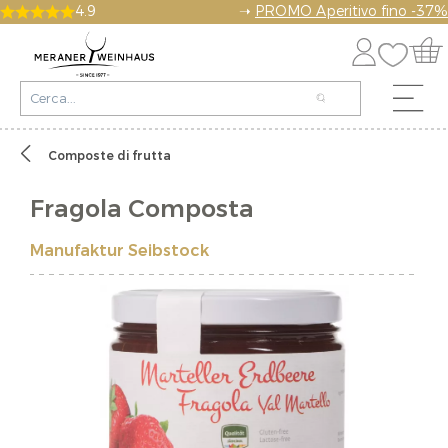
4.9
➝
PROMO Aperitivo fino -37%
Composte di frutta
Fragola Composta
Manufaktur Seibstock