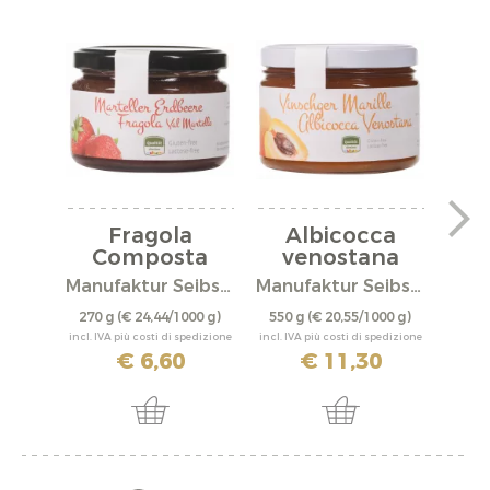
Fragola
Albicocca
Composta
venostana
C
composta...
Manufaktur Seibstock
Manufaktur Seibstock
270 g
(€ 24,44/1000 g)
550 g
(€ 20,55/1000 g)
550 
incl. IVA più costi di spedizione
incl. IVA più costi di spedizione
incl. IV
€ 6,60
€ 11,30