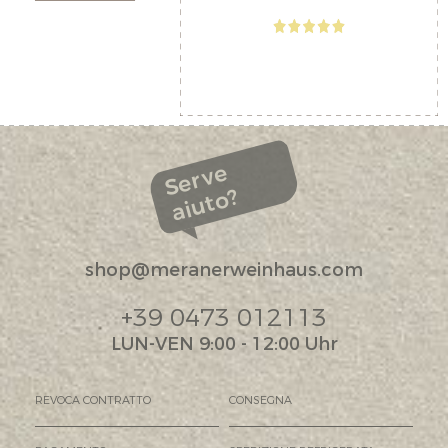
Serve
aiuto?
shop@meranerweinhaus.com
+39 0473 012113
LUN-VEN 9:00 - 12:00 Uhr
REVOCA CONTRATTO
CONSEGNA