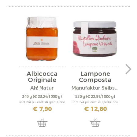
Albicocca
Lampone
A
Originale
Composta
v
Venostana...
Ah! Natur
Manufaktur Seibstock
C
340 g
(€ 23,24/1000 g)
550 g
(€ 22,91/1000 g)
210 
incl. IVA più costi di spedizione
incl. IVA più costi di spedizione
incl. IV
€ 7,90
€ 12,60