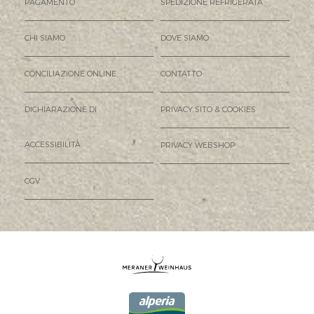
PAGAMENTO
SPEDIZIONE REFRIGERATA
CHI SIAMO
DOVE SIAMO
CONCILIAZIONE ONLINE
CONTATTO
DICHIARAZIONE DI
PRIVACY SITO & COOKIES
ACCESSIBILITÀ
PRIVACY WEBSHOP
CGV