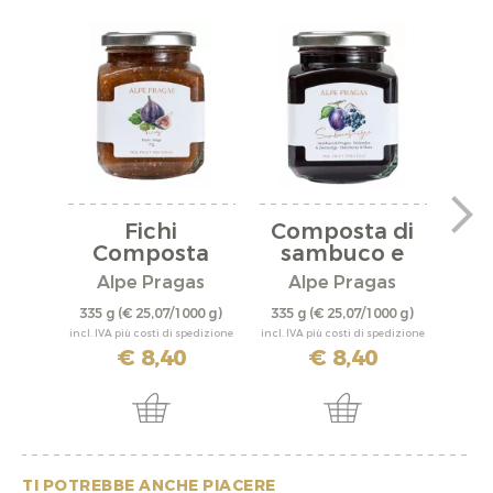
Fichi
Composta di
Composta
sambuco e
C
prugna
Alpe Pragas
Alpe Pragas
A
335 g
(€ 25,07/1000 g)
335 g
(€ 25,07/1000 g)
335 
incl. IVA più costi di spedizione
incl. IVA più costi di spedizione
incl. IV
€ 8,40
€ 8,40
TI POTREBBE ANCHE PIACERE