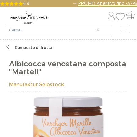
4.9
➝
PROMO Aperitivo fino -37%
Composte di frutta
Albicocca venostana composta
"Martell"
Manufaktur Seibstock