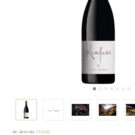
Nr. Articolo
152093