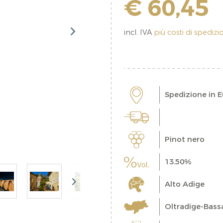
€ 60,45
incl. IVA
più costi di spediz
Spedizione in 
Pinot nero
13.50%
Alto Adige
Oltradige-Bass