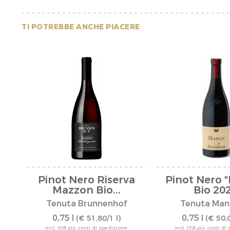
TI POTREBBE ANCHE PIACERE
Pinot Nero Riserva
Pinot Nero 
Mazzon Bio...
Bio 20
Tenuta Brunnenhof
Tenuta Man
0,75 l
0,75 l
(€ 51,80/1 l)
(€ 50,0
incl. IVA più costi di spedizione
incl. IVA più costi di