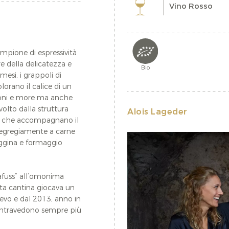
Vino Rosso
ampione di espressività
e della delicatezza e
Bio
mesi, i grappoli di
lorano il calice di un
poni e more ma anche
volto dalla struttura
Alois Lageder
a, che accompagnano il
na egregiamente a carne
aggina e formaggio
rafuss” all’omonima
ta cantina giocava un
oevo e dal 2013, anno in
i intravedono sempre più