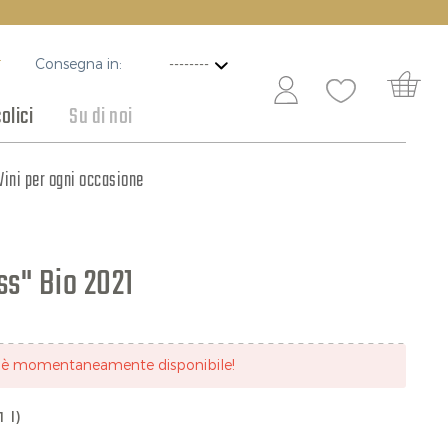
Consegna in:
T
olici
Su di noi
ottaceti e conserve
Vini per ogni occasione
Cioccolato
ss" Bio 2021
n è momentaneamente disponibile!
1 l)