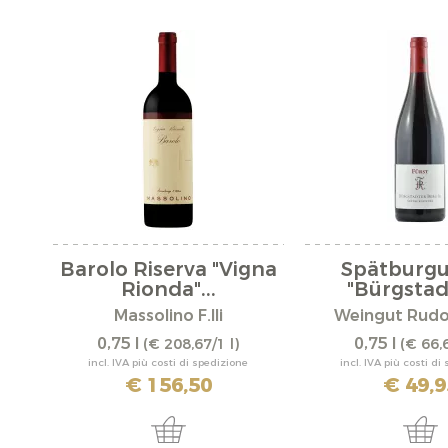
Barolo Riserva "Vigna
Spätburg
Rionda"...
"Bürgstadt
Massolino F.lli
Weingut Rudol
0,75 l
0,75 l
(€ 208,67/1 l)
(€ 66,6
incl. IVA più costi di spedizione
incl. IVA più costi di
€ 156,50
€ 49,9