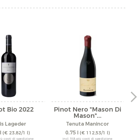
ot Bio 2022
Pinot Nero "Mason Di
Me
Mason"...
is Lageder
Tenuta Manincor
l
0,75 l
(€ 23,82/1 l)
(€ 112,53/1 l)
più costi di spedizione
incl. IVA più costi di spedizione