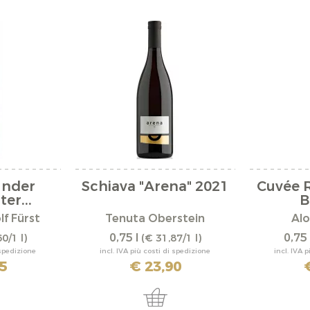
under
Schiava "Arena" 2021
Cuvée 
er...
B
f Fürst
Tenuta Oberstein
Alo
0,75 l
0,75 
0/1 l)
(€ 31,87/1 l)
 spedizione
incl. IVA più costi di spedizione
incl. IVA 
5
€ 23,90