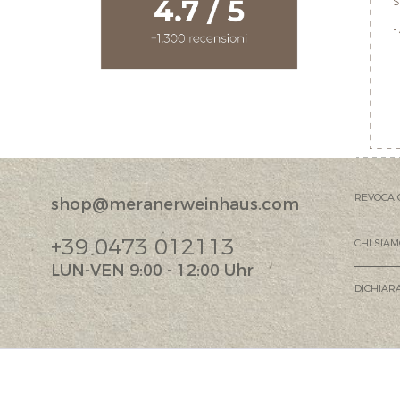
REVOCA 
shop@meranerweinhaus.com
+39 0473 012113
CHI SIA
LUN-VEN 9:00 - 12:00 Uhr
DICHIARA