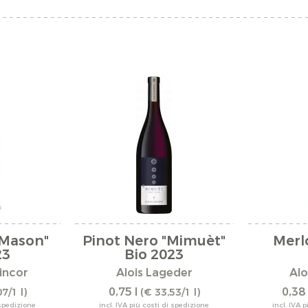
"Mason"
Pinot Nero "Mimuèt"
Merl
23
Bio 2023
incor
Alois Lageder
Alo
0,75 l
0,38 
7/1 l)
(€ 33,53/1 l)
 spedizione
incl. IVA più costi di spedizione
incl. IVA 