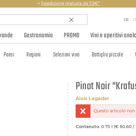
➝
Spedizione gratuita da 59€*
DE
I
vande
Gastronomia
PROMO
Vini e aperitivi analc
amico
Paesi
Rum
Weinhaus Club
Champagne
Pasta e prodotti da forno
Whisky
Regioni
Altri spumanti
Blog
Liquori e amari
Selezioni vino
Produttori
Composte e mostarde
Bottiglie piccole
Cognac e Armagnac
Jobs
Regali
S
Pinot Noir "Krafu
Alois Lageder
Questo articolo no
Contenuto:
0.75 l (€ 80,60 / 