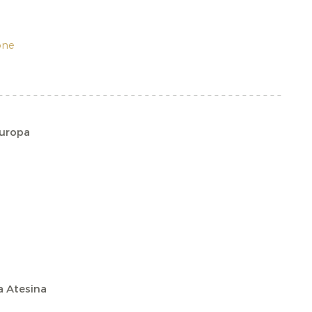
ione
Europa
a Atesina