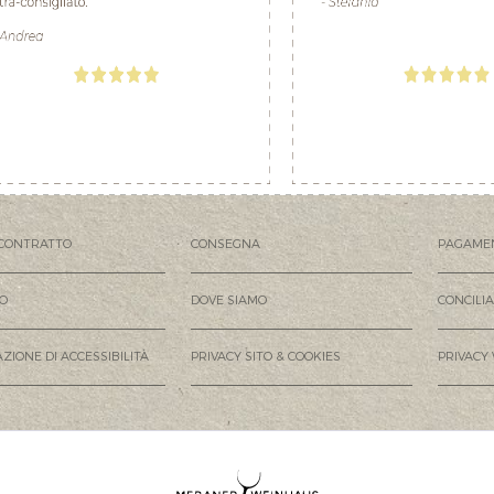
CONTRATTO
CONSEGNA
PAGAME
MO
DOVE SIAMO
CONCILI
ZIONE DI ACCESSIBILITÀ
PRIVACY SITO & COOKIES
PRIVACY