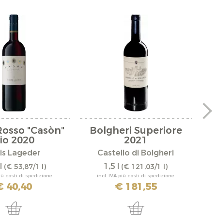
Rosso "Casòn"
Bolgheri Superiore
C
io 2020
2021
is Lageder
Castello di Bolgheri
l
1,5 l
(€ 53,87/1 l)
(€ 121,03/1 l)
più costi di spedizione
incl. IVA più costi di spedizione
€ 40,40
€ 181,55