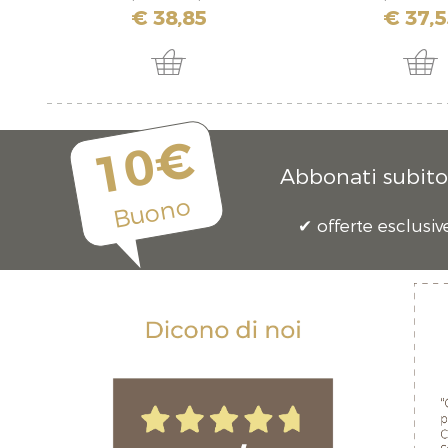
€ 38,85
€ 37,5
10€
Abbonati subito 
Buono
offerte esclusiv