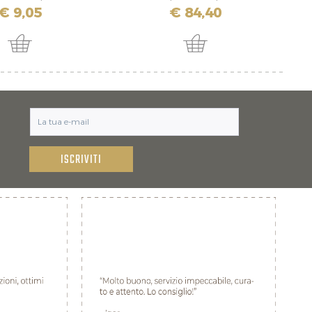
€ 9,05
€ 84,40
ISCRIVITI