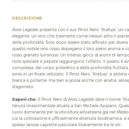
DESCRIZIONE
Alois Lageder presenta con il suo Pinot Nero “Krafuss” un c
elegante: un vino che trasmette come nessun altro il piacer
della profondità. Solo dopo essere stato affinato per diversi 
questo nobile vino rosso dispiegano il loro pieno aroma e co
rosso granato luminoso. Un intenso gioco di aromi di lam
note speziate e pepate raggiungono l’olfatto. Il palato è av
complessa, dal corpo poliedrico e dalla profondità fruttat
sorso in un finale vellutato. Il Pinot Nero “Krafuss” si abbi
bianca e pollame, ma ben si sposa anche con anatra, selv
stagionato.
Sapevi che:
Il Pinot Nero di Alois Lageder deve il nome “K
tenuta rinascimentale situata a San Michele Appiano. Ques
ruolo dominante per la viticoltura altoatesina già nel Medi
cui la coltivazione è ufficialmente divenuta biodinamica, s
spesso lanose caprette pascolare liberamente tra le viti.