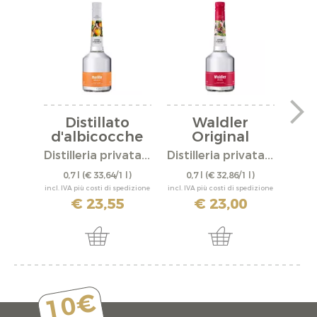
Distillato
Waldler
Ac
d'albicocche
Original
pere
Distilleria privata...
Distilleria privata...
Disti
0,7 l
(€ 33,64/1 l)
0,7 l
(€ 32,86/1 l)
0,
incl. IVA più costi di spedizione
incl. IVA più costi di spedizione
incl. IV
€ 23,55
€ 23,00
10€