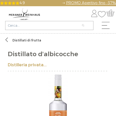
4.9
➝
PROMO Aperitivo fino -37%
Distillati di frutta
Distillato d'albicocche
Distilleria privata...