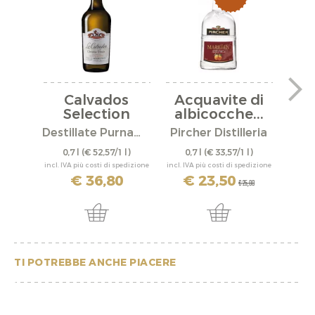
Calvados
Acquavite di
Selection
albicocche...
Christian...
Destillate Purnamh
Pircher Distilleria
Disti
0,7 l
(€ 52,57/1 l)
0,7 l
(€ 33,57/1 l)
0,
incl. IVA più costi di spedizione
incl. IVA più costi di spedizione
incl. IV
€ 36,80
€ 23,50
€ 25,80
TI POTREBBE ANCHE PIACERE