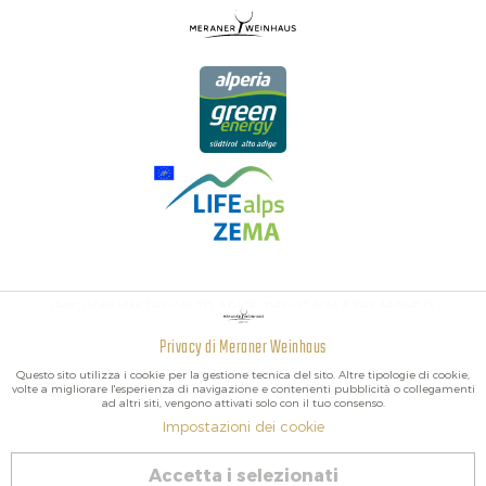
I MIGLIORI VINI DELL'ALTO ADIGE, DELL'ITALIA E DEL MONDO.
Privacy di Meraner Weinhaus
Attivo
Funzionali
Questo sito utilizza i cookie per la gestione tecnica del sito. Altre tipologie di cookie,
volte a migliorare l'esperienza di navigazione e contenenti pubblicità o collegamenti
ad altri siti, vengono attivati solo con il tuo consenso.
Non
Marketing
Impostazioni dei cookie
attivo
2026 Meraner Weinhaus
Accetta i selezionati
Revoca contratto