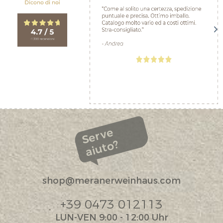
Serve
aiuto?
shop@meranerweinhaus.com
+39 0473 012113
LUN-VEN 9:00 - 12:00 Uhr