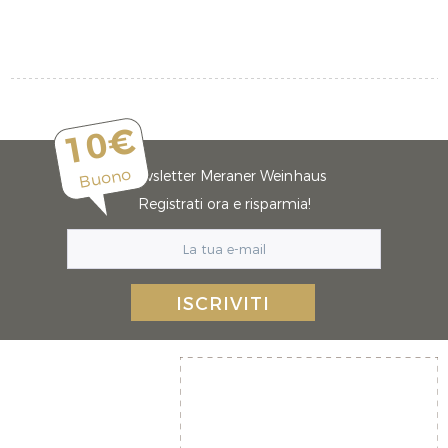
10€
Buono
Newsletter Meraner Weinhaus
Registrati ora e risparmia!
ISCRIVITI