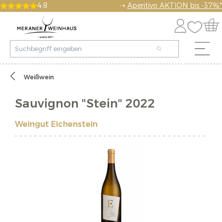
4.8
➝
Aperitivo AKTION bis -37%*
Weißwein
Sauvignon "Stein" 2022
Weingut Eichenstein