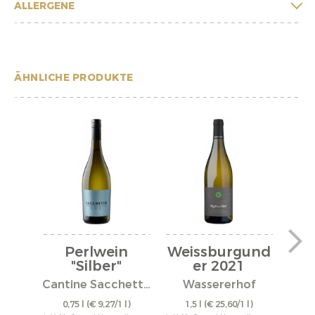
ALLERGENE
ÄHNLICHE PRODUKTE
Perlwein
Weissburgund
We
"Silber"
er 2021
er
Cantine Sacchetto S.r.l.
Wassererhof
0,75 l
(€ 9,27/1 l)
1,5 l
(€ 25,60/1 l)
0,