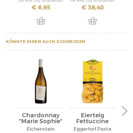
inkl. MwSt. zzgl. Versandkosten
inkl. MwSt. zzgl. Versandkosten
inkl. M
€ 6,95
€ 38,40
KÖNNTE IHNEN AUCH SCHMECKEN
Chardonnay
Eierteig
"Marie Sophie"
Fettuccine
2024
Eichenstein
Eggerhof Pasta
Eg