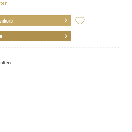
sten
enkorb
en
alien