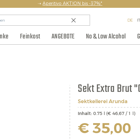
➝
Aperitivo AKTION bis -37%*
DE
I
änke
Feinkost
ANGEBOTE
No & Low Alcohol
G
en
Backwaren & Pasta
Regionen
Team
Weinhaus Club
Anlass
Aufstriche & Chutneys
Weinpakete
Blog
Hersteller
Kleine Flaschen
Eingelegtes
Jobs
Sekt Extra Brut 
Sektkellerei Arunda
Inhalt:
0.75 l (€ 46,67 / 1 l)
€ 35,00