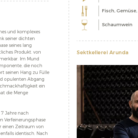
Fisch, Gemüse, 
Schaumwein
lenes und komplexes
k seiner dichten
hase seines lang
liches Produkt. von
Sektkellerei Arunda
emerkbar. Im Mund
Komponente, die noch
rt seinen Hang zu Fülle
und opulenten Abgang
 Schmackhaftigkeit ein
hat die Menge
st.
: 7 Jahre nach
en Verfeinerungsphase
r einen Zeitraum von
enfalls identisch. Nach