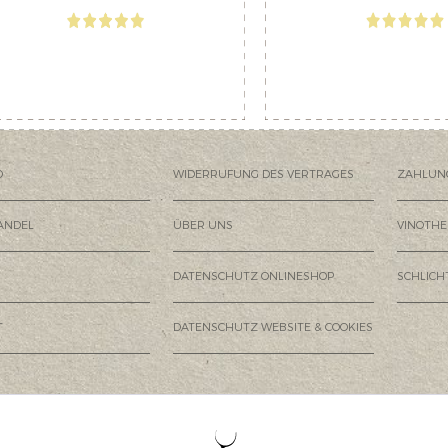
D
WIDERRUFUNG DES VERTRAGES
ZAHLUN
ANDEL
ÜBER UNS
VINOTHE
DATENSCHUTZ ONLINESHOP
SCHLIC
T
DATENSCHUTZ WEBSITE & COOKIES