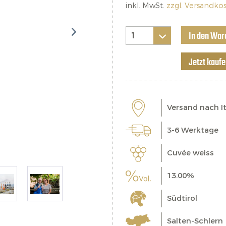
inkl. MwSt.
zzgl. Versandko
In den War
Jetzt kauf
Versand nach It
3-6 Werktage
Cuvée weiss
13.00%
Südtirol
Salten-Schlern