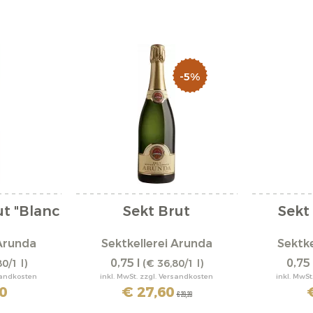
-5%
ut "Blanc
Sekt Brut
Sekt
 Arunda
Sektkellerei Arunda
Sektke
0,75 l
0,75 
0/1 l)
(€ 36,80/1 l)
rsandkosten
inkl. MwSt. zzgl. Versandkosten
inkl. MwSt
0
€ 27,60
€ 29,20