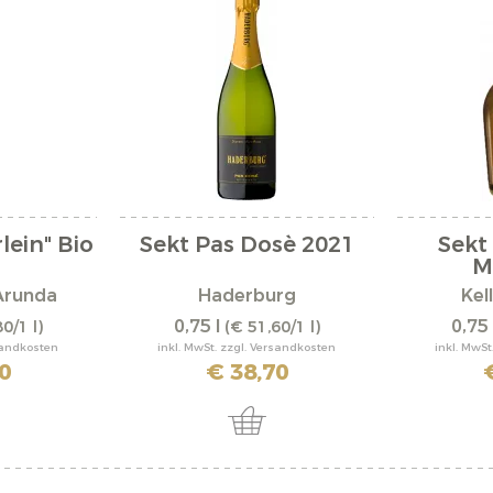
lein" Bio
Sekt Pas Dosè 2021
Sekt
M
 Arunda
Haderburg
Kel
0,75 l
0,75 
0/1 l)
(€ 51,60/1 l)
rsandkosten
inkl. MwSt. zzgl. Versandkosten
inkl. MwSt
0
€ 38,70