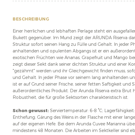
BESCHREIBUNG
Einer herrlichen und lebhaften Perlage steht ein ausgefal
Bukett gegenüber. Im Mund zeigt der ARUNDA Riserva dan
Struktur sofort seinen Hang zu Fülle und Gehalt. In jeder P
anhaltenden und opulenten Abgangs ist er ein außerordent
exotischen Früchten wie Ananas, Grapefruit und Mango b
zeigt dieser Sekt dank seiner dichten Struktur und einer 
"gezähmt" werden und ihr Gleichgewicht finden muss, sofo
und Gehalt. In jeder Phase vor seinem lang anhaltenden 
ist er auf Grund seiner Frische, seiner fetten Saftigkeit und
außerordentliches Produkt. Der Arunda Riserva extra Brut 
Robustheit, die für große Sektsorten charakteristisch i
Schon gewusst:
Serviertemperatur: 6-8 °C; Lagerfähigkeit
Enthefung; Gärung des Weins in der Flasche mit einer lang
auf der eigenen Hefe. Bei dem Arunda Cuvee Marianna übe
mindestens 48 Monaten. Die Arbeiten im Sektkeller sind eb