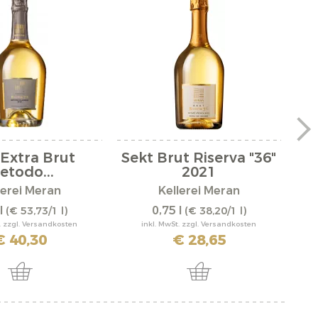
 Extra Brut
Sekt Brut Riserva "36"
etodo...
2021
lerei Meran
Kellerei Meran
l
0,75 l
(€ 53,73/1 l)
(€ 38,20/1 l)
. zzgl. Versandkosten
inkl. MwSt. zzgl. Versandkosten
€ 40,30
€ 28,65