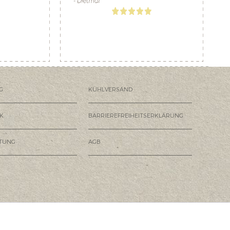
G
KÜHLVERSAND
K
BARRIEREFREIHEITSERKLÄRUNG
HTUNG
AGB