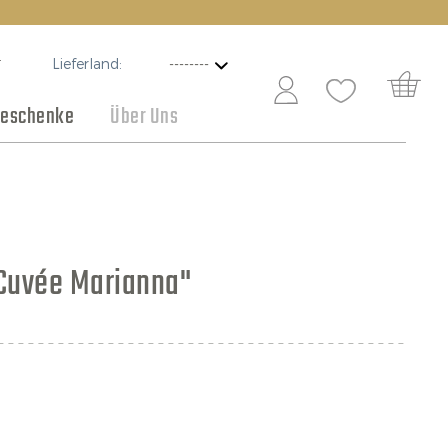
Lieferland:
T
eschenke
Über Uns
Schokolade
Angebote
"Cuvée Marianna"