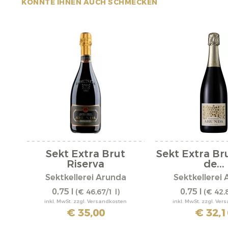
KÖNNTE IHNEN AUCH SCHMECKEN
Sekt Extra Brut
Sekt Extra Br
Riserva
de...
Sektkellerei Arunda
Sektkellerei
0,75 l
0,75 l
(€ 46,67/1 l)
(€ 42,8
inkl. MwSt. zzgl. Versandkosten
inkl. MwSt. zzgl. Ve
€ 35,00
€ 32,1