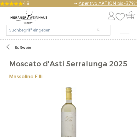
4.8
➝
Aperitivo AKTION bis -37%*
Süßwein
Moscato d'Asti Serralunga 2025
Massolino F.lli