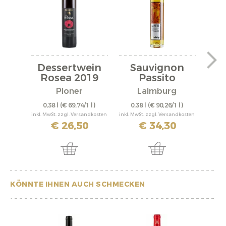
Dessertwein
Sauvignon
Gew
Rosea 2019
Passito
er
"Saphir" 2025
Ploner
Laimburg
0,38 l
(€ 69,74/1 l)
0,38 l
(€ 90,26/1 l)
0,
inkl. MwSt. zzgl. Versandkosten
inkl. MwSt. zzgl. Versandkosten
inkl. M
€ 26,50
€ 34,30
KÖNNTE IHNEN AUCH SCHMECKEN