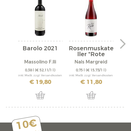
Barolo 2021
Rosenmuskate
Cuv
ller "Rote
"
Rose"
Massolino F.lli
Nals Margreid
0,38 l
(€ 52,11/1 l)
0,75 l
(€ 15,73/1 l)
0,
inkl. MwSt. zzgl. Versandkosten
inkl. MwSt. zzgl. Versandkosten
inkl. M
€ 19,80
€ 11,80
10€