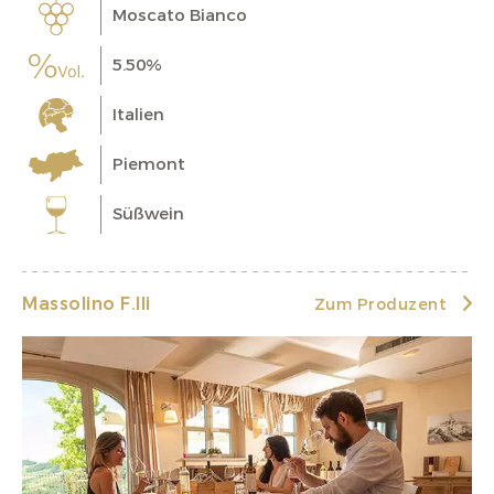
Moscato Bianco
5.50%
Italien
Piemont
Süßwein
Massolino F.lli
Zum Produzent