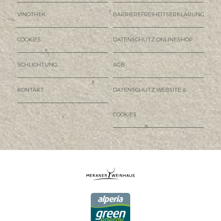
VINOTHEK
BARRIEREFREIHEITSERKLÄRUNG
COOKIES
DATENSCHUTZ ONLINESHOP
SCHLICHTUNG
AGB
KONTAKT
DATENSCHUTZ WEBSITE &
COOKIES