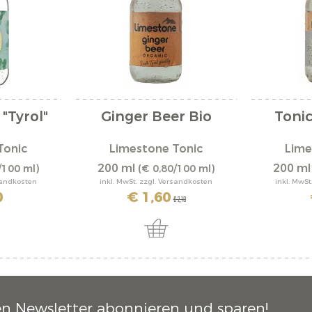
"Tyrol"
Ginger Beer Bio
Tonic
Tonic
Limestone Tonic
Lime
200 ml
200 m
/100 ml)
(€ 0,80/100 ml)
rsandkosten
inkl. MwSt. zzgl. Versandkosten
inkl. MwSt
0
€ 1,60
€ 2,10
en Newsletter abonnieren und sparen!