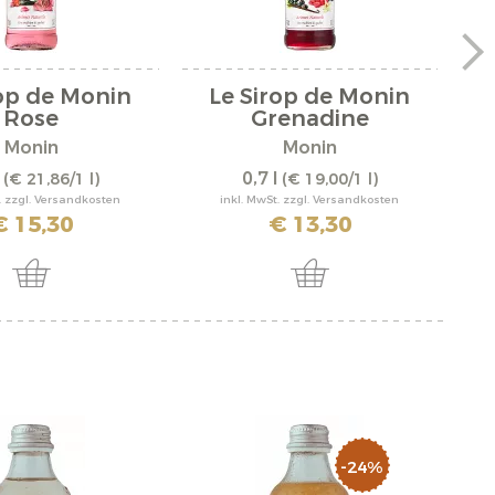
rop de Monin
Le Sirop de Monin
Rose
Grenadine
Monin
Monin
l
0,7 l
(€ 21,86/1 l)
(€ 19,00/1 l)
. zzgl. Versandkosten
inkl. MwSt. zzgl. Versandkosten
€ 15,30
€ 13,30
-24%