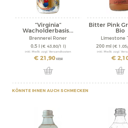
“Virginia“
Bitter Pink G
Wacholderbasis...
Bio
Brennerei Roner
Limestone 
0,5 l
200 ml
(€ 43,80/1 l)
(€ 1,05
inkl. MwSt. zzgl. Versandkosten
inkl. MwSt. zzgl. Ve
€ 21,90
€ 2,1
€ 27,50
KÖNNTE IHNEN AUCH SCHMECKEN