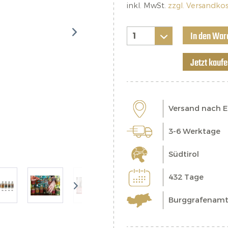
inkl. MwSt.
zzgl. Versandko
In den War
Jetzt kauf
Versand nach 
3-6 Werktage
Südtirol
432 Tage
Burggrafenam