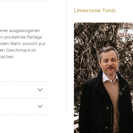
Limestone Tonic
seiner ausgewogenen
n prickelnde Perlage
enden Wahl, sowohl pur
chen Geschmack ist
tisches