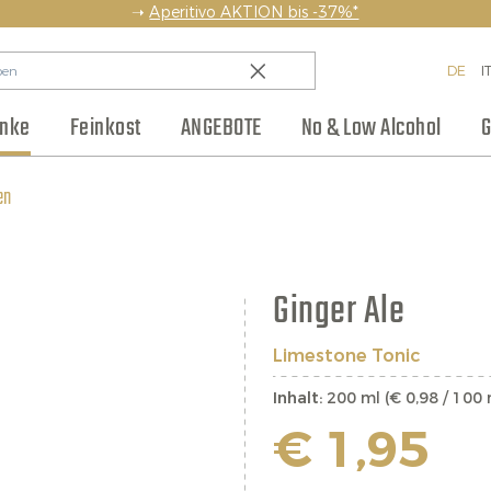
➝
Aperitivo AKTION bis -37%*
DE
I
änke
Feinkost
ANGEBOTE
No & Low Alcohol
G
en
Backwaren & Pasta
Regionen
Team
Weinhaus Club
Anlass
Aufstriche & Chutneys
Weinpakete
Blog
Hersteller
Kleine Flaschen
Eingelegtes
Jobs
Ginger Ale
Limestone Tonic
Inhalt:
200 ml (€ 0,98 / 100 
€ 1,95