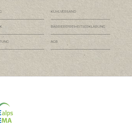
G
KÜHLVERSAND
K
BARRIEREFREIHEITSERKLÄRUNG
HTUNG
AGB