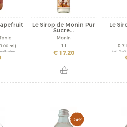
rapefruit
Le Sirop de Monin Pur
Le Si
Sucre...
Tonic
Monin
1 l
0,7 
/100 ml)
€ 17,20
rsandkosten
inkl. MwSt
0
-24%