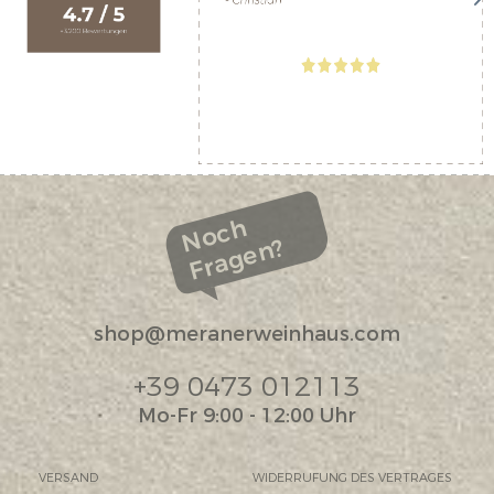
Noch
Fragen?
shop@meranerweinhaus.com
+39 0473 012113
Mo-Fr 9:00 - 12:00 Uhr
VERSAND
WIDERRUFUNG DES VERTRAGES