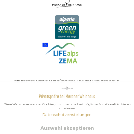
DIE BESTEN WEINE AUS SÜDTIROL, ITALIEN UND DER WELT.
Privatsphäre bei Meraner Weinhaus
Aktiv
Funktionale
Diese Website verwendet Cookies, um Ihnen die bestmögliche Funktionalität bieten
zu können.
Datenschutzeinstellungen
Inaktiv
Marketing
2026 Meraner Weinhaus
Auswahl akzeptieren
Vertrag widerrufen