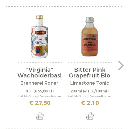
“Virginia“
Bitter Pink
L
Wacholderbasi
Grapefruit Bio
M
s...
Brennerei Roner
Limestone Tonic
0,5 l
(€ 55,00/1 l)
200 ml
(€ 1,05/100 ml)
inkl. MwSt. zzgl. Versandkosten
inkl. MwSt. zzgl. Versandkosten
€ 27,50
€ 2,10