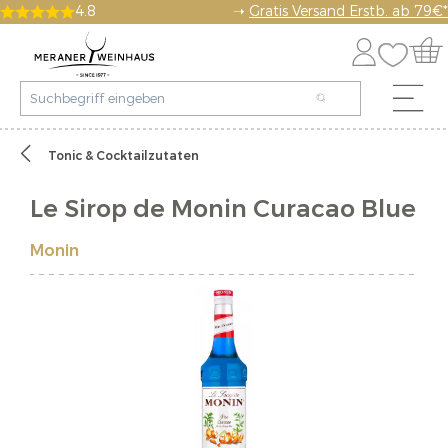
4.8
➝
Gratis Versand Erstb. ab 79€*
Tonic & Cocktailzutaten
Le Sirop de Monin Curacao Blue
Monin