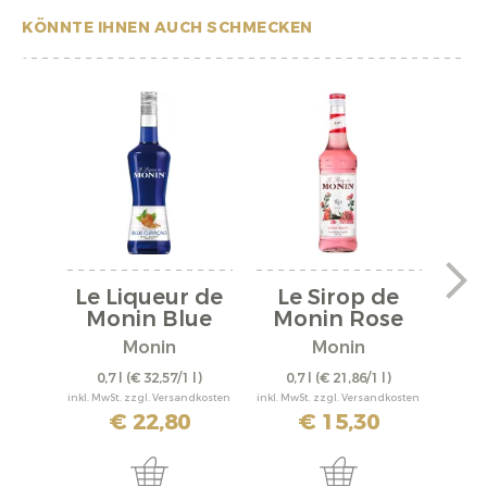
KÖNNTE IHNEN AUCH SCHMECKEN
Le Liqueur de
Le Sirop de
L
Monin Blue
Monin Rose
Curacao
G
Monin
Monin
0,7 l
(€ 32,57/1 l)
0,7 l
(€ 21,86/1 l)
0,
inkl. MwSt. zzgl. Versandkosten
inkl. MwSt. zzgl. Versandkosten
inkl. M
€ 22,80
€ 15,30