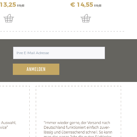
13,25
€ 14,55
€ 15,60
€ 15,80
ANMELDEN