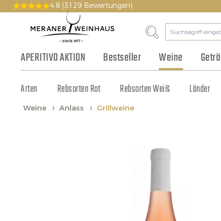
4.8
(3129 Bewertungen)
APERITIVO AKTION
Bestseller
Weine
Getr
Arten
Bier & Cidre
Wurst & Aufschnitt
Pakete
Geschichte
Rebsorten Rot
Gutscheine
Philosophie
Fruchtsaft & Sirup
Käse
Rebsorten Weiß
Vinothek
Olivenöl & Balsamico
Tonic & Cocktailzutat
Großhandel
Länder
Weine
Anlass
Grillweine