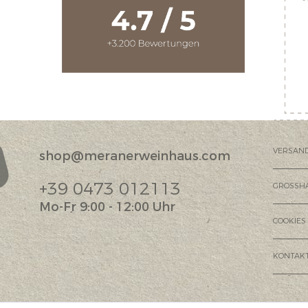
VERSAN
shop@meranerweinhaus.com
?
+39 0473 012113
GROSSH
Mo-Fr 9:00 - 12:00 Uhr
COOKIES
KONTAK