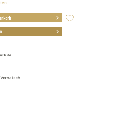
sten
enkorb
en
Europa
, Vernatsch