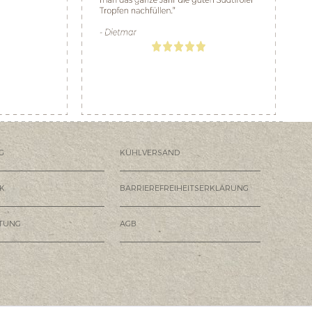
G
KÜHLVERSAND
K
BARRIEREFREIHEITSERKLÄRUNG
HTUNG
AGB