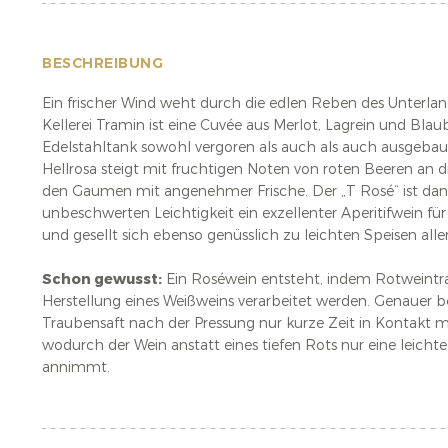
BESCHREIBUNG
Ein frischer Wind weht durch die edlen Reben des Unterlan
Kellerei Tramin ist eine Cuvée aus Merlot, Lagrein und Blau
Edelstahltank sowohl vergoren als auch als auch ausgebaut
Hellrosa steigt mit fruchtigen Noten von roten Beeren an 
den Gaumen mit angenehmer Frische. Der „T Rosé“ ist dan
unbeschwerten Leichtigkeit ein exzellenter Aperitifwein 
und gesellt sich ebenso genüsslich zu leichten Speisen alle
Schon gewusst:
Ein Roséwein entsteht, indem Rotweintr
Herstellung eines Weißweins verarbeitet werden. Genauer b
Traubensaft nach der Pressung nur kurze Zeit in Kontakt m
wodurch der Wein anstatt eines tiefen Rots nur eine leicht
annimmt.