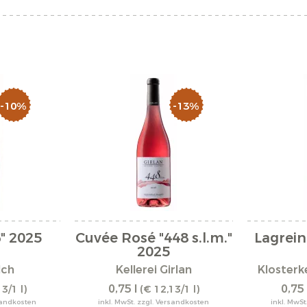
-10%
-13%
" 2025
Cuvée Rosé "448 s.l.m."
Lagrein
2025
lch
Kellerei Girlan
Klosterke
0,75 l
0,75 
3/1 l)
(€ 12,13/1 l)
rsandkosten
inkl. MwSt. zzgl. Versandkosten
inkl. MwSt