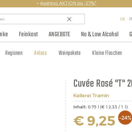
➝
Aperitivo AKTION bis -37%*
DE
I
änke
Feinkost
ANGEBOTE
No & Low Alcohol
G
en
Backwaren & Pasta
Regionen
Team
Weinhaus Club
Anlass
Aufstriche & Chutneys
Weinpakete
Blog
Hersteller
Kleine Flaschen
Eingelegtes
Jobs
Cuvée Rosé "T" 
Kellerei Tramin
Inhalt:
0.75 l (€ 12,33 / 1 l)
€ 9,25
-24%