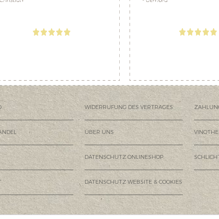
D
WIDERRUFUNG DES VERTRAGES
ZAHLUN
ANDEL
ÜBER UNS
VINOTHE
DATENSCHUTZ ONLINESHOP
SCHLIC
T
DATENSCHUTZ WEBSITE & COOKIES