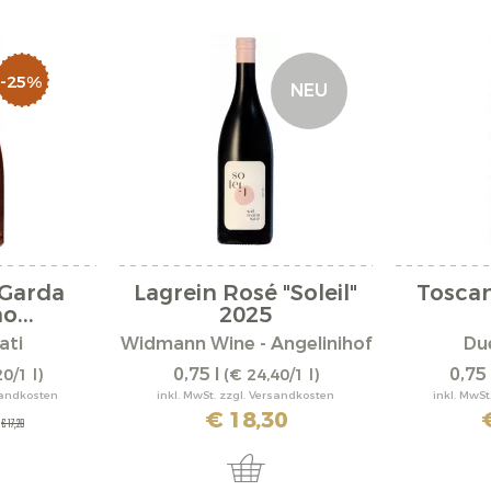
-25%
NEU
 Garda
Lagrein Rosé "Soleil"
Toscan
o...
2025
ati
Widmann Wine - Angelinihof
Du
0,75 l
0,75 
0/1 l)
(€ 24,40/1 l)
rsandkosten
inkl. MwSt. zzgl. Versandkosten
inkl. MwSt
€ 18,30
€ 17,20