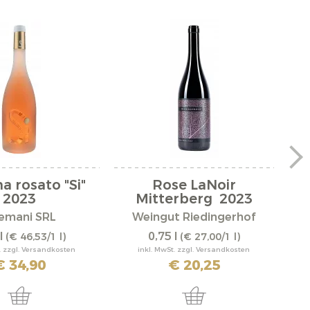
a rosato "Si"
Rose LaNoir
2023
Mitterberg 2023
emani SRL
Weingut Riedingerhof
l
0,75 l
(€ 46,53/1 l)
(€ 27,00/1 l)
. zzgl. Versandkosten
inkl. MwSt. zzgl. Versandkosten
€ 34,90
€ 20,25