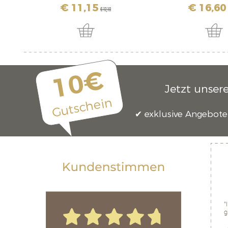
€ 11,15
€ 16,60
€ 12,10
10€
Jetzt unser
Gutschein
exklusive Angebote