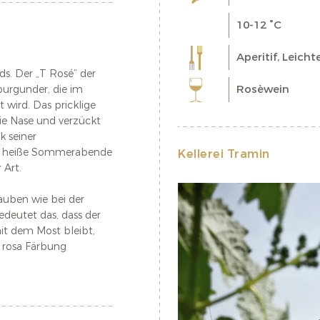
10-12 °C
Aperitif, Leich
ds. Der „T Rosé“ der
Rosèwein
burgunder, die im
 wird. Das pricklige
die Nase und verzückt
k seiner
für heiße Sommerabende
Kellerei Tramin
r Art.
auben wie bei der
edeutet das, dass der
it dem Most bleibt,
e rosa Färbung