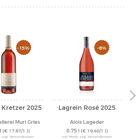
-15%
-8%
 Kretzer 2025
Lagrein Rosé 2025
llerei Muri Gries
Alois Lageder
l
0,75 l
(€ 17,67/1 l)
(€ 19,40/1 l)
. zzgl. Versandkosten
inkl. MwSt. zzgl. Versandkosten