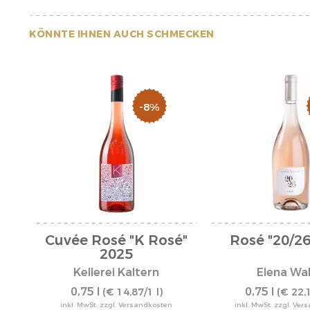
KÖNNTE IHNEN AUCH SCHMECKEN
-8%
Cuvée Rosé "K Rosé"
Rosé "20/26
2025
Kellerei Kaltern
Elena Wa
0,75 l
0,75 l
(€ 14,87/1 l)
(€ 22,1
inkl. MwSt. zzgl. Versandkosten
inkl. MwSt. zzgl. Ve