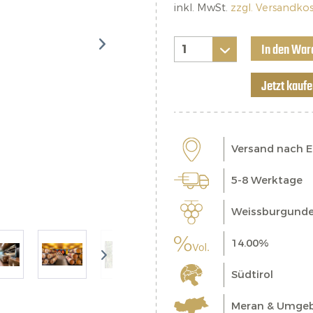
inkl. MwSt.
zzgl. Versandko
In den War
Jetzt kauf
Versand nach 
5-8 Werktage
Weissburgunde
14.00%
Südtirol
Meran & Umge