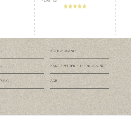
G
KÜHLVERSAND
K
BARRIEREFREIHEITSERKLÄRUNG
HTUNG
AGB