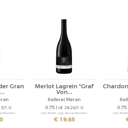
der Gran
Merlot Lagrein "Graf
Chardon
..
Von...
eran
Kellerei Meran
Kel
0,75 l
0,75 
3/1 l)
(€ 26,20/1 l)
rsandkosten
inkl. MwSt. zzgl. Versandkosten
inkl. MwSt
0
€ 19,65