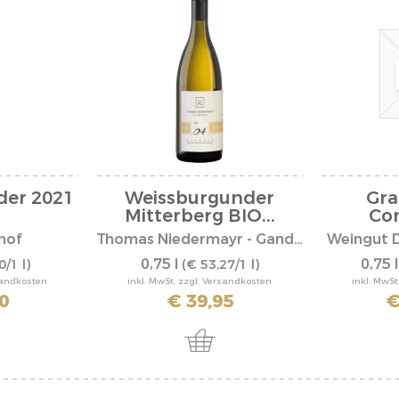
der 2021
Weissburgunder
Gr
Mitterberg BIO...
Com
hof
Thomas Niedermayr - Gandberg
Weingut 
0,75 l
0,75 
0/1 l)
(€ 53,27/1 l)
rsandkosten
inkl. MwSt. zzgl. Versandkosten
inkl. MwSt
0
€ 39,95
€