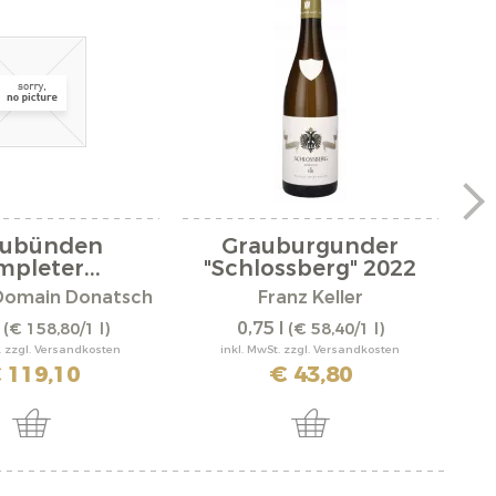
aubünden
Grauburgunder
Mo
pleter...
"Schlossberg" 2022
Domain Donatsch
Franz Keller
l
0,75 l
(€ 158,80/1 l)
(€ 58,40/1 l)
. zzgl. Versandkosten
inkl. MwSt. zzgl. Versandkosten
 119,10
€ 43,80