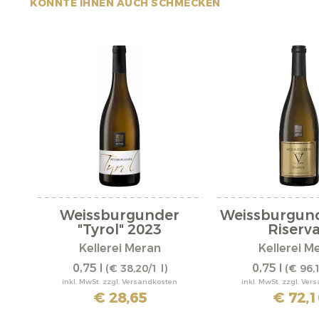
KÖNNTE IHNEN AUCH SCHMECKEN
Weissburgunder
Weissburgun
"Tyrol" 2023
Riserva.
Kellerei Meran
Kellerei M
0,75 l
0,75 l
(€ 38,20/1 l)
(€ 96,1
inkl. MwSt. zzgl. Versandkosten
inkl. MwSt. zzgl. Ve
€ 28,65
€ 72,1