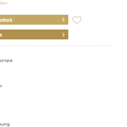
sten
enkorb
en
Europa
r
bung