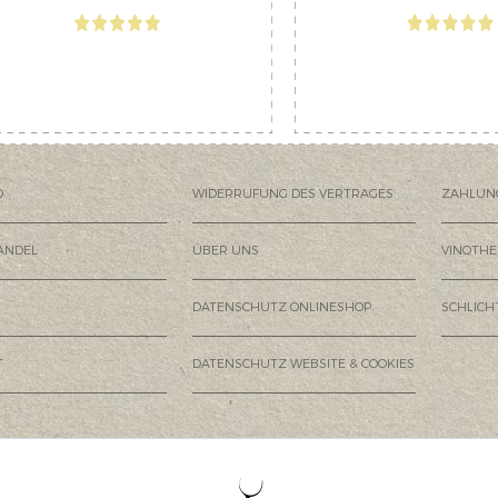
D
WIDERRUFUNG DES VERTRAGES
ZAHLUN
ANDEL
ÜBER UNS
VINOTHE
DATENSCHUTZ ONLINESHOP
SCHLIC
T
DATENSCHUTZ WEBSITE & COOKIES