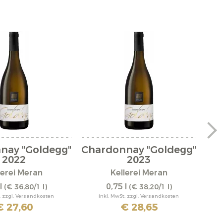
nay "Goldegg"
Chardonnay "Goldegg"
T
2022
2023
lerei Meran
Kellerei Meran
l
0,75 l
(€ 36,80/1 l)
(€ 38,20/1 l)
. zzgl. Versandkosten
inkl. MwSt. zzgl. Versandkosten
€ 27,60
€ 28,65