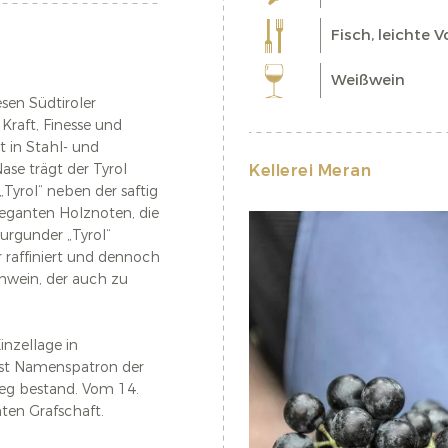
Fisch, leichte 
Weißwein
sen Südtiroler
Kraft, Finesse und
t in Stahl- und
ase trägt der Tyrol
Kellerei Meran
Tyrol“ neben der saftig
leganten Holznoten, die
urgunder „Tyrol“
 raffiniert und dennoch
schwein, der auch zu
inzellage in
 ist Namenspatron der
rieg bestand. Vom 14.
ten Grafschaft.