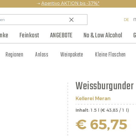
➝
Aperitivo AKTION bis -37%*
DE
I
änke
Feinkost
ANGEBOTE
No & Low Alcohol
G
en
Backwaren & Pasta
Regionen
Team
Weinhaus Club
Anlass
Aufstriche & Chutneys
Weinpakete
Blog
Hersteller
Kleine Flaschen
Eingelegtes
Jobs
Weissburgunder 
Kellerei Meran
Inhalt:
1.5 l (€ 43,83 / 1 l)
€ 65,75