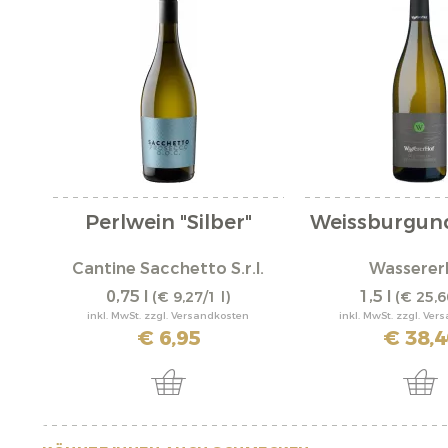
Perlwein "Silber"
Weissburgun
Cantine Sacchetto S.r.l.
Wasserer
0,75 l
1,5 l
(€ 9,27/1 l)
(€ 25,6
inkl. MwSt. zzgl. Versandkosten
inkl. MwSt. zzgl. Ve
€ 6,95
€ 38,4