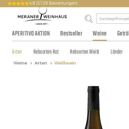
4.8
(3129 Bewertungen)
APERITIVO AKTION
Bestseller
Weine
Getr
Arten
Bier & Cidre
Wurst & Aufschnitt
Pakete
Geschichte
Rebsorten Rot
Gutscheine
Philosophie
Fruchtsaft & Sirup
Käse
Rebsorten Weiß
Vinothek
Olivenöl & Balsamico
Tonic & Cocktailzutat
Großhandel
Länder
Weine
Arten
Weißwein