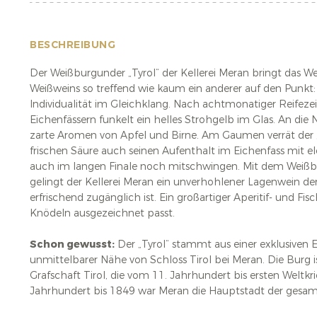
BESCHREIBUNG
Der Weißburgunder „Tyrol“ der Kellerei Meran bringt das We
Weißweins so treffend wie kaum ein anderer auf den Punkt: 
Individualität im Gleichklang. Nach achtmonatiger Reifezei
Eichenfässern funkelt ein helles Strohgelb im Glas. An die N
zarte Aromen von Apfel und Birne. Am Gaumen verrät der „
frischen Säure auch seinen Aufenthalt im Eichenfass mit e
auch im langen Finale noch mitschwingen. Mit dem Weißb
gelingt der Kellerei Meran ein unverhohlener Lagenwein der
erfrischend zugänglich ist. Ein großartiger Aperitif- und Fi
Knödeln ausgezeichnet passt.
Schon gewusst:
Der „Tyrol“ stammt aus einer exklusiven E
unmittelbarer Nähe von Schloss Tirol bei Meran. Die Burg
Grafschaft Tirol, die vom 11. Jahrhundert bis ersten Weltk
Jahrhundert bis 1849 war Meran die Hauptstadt der gesam