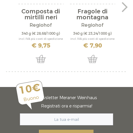
Composta di
Fragole di
L
mirtilli neri
montagna
m
Composta
C
Regiohof
Regiohof
340 g
(€ 28,68/1000 g)
340 g
(€ 23,24/1000 g)
340 
incl. IVA più costi di spedizione
incl. IVA più costi di spedizione
incl. IV
€ 9,75
€ 7,90
10€
Buono
Newsletter Meraner Weinhaus
Registrati ora e risparmia!