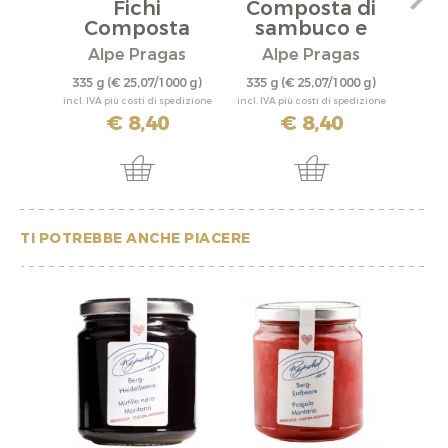
Fichi
Composta di
Composta
sambuco e
C
prugna
Alpe Pragas
Alpe Pragas
A
335 g
(€ 25,07/1000 g)
335 g
(€ 25,07/1000 g)
335 
incl. IVA più costi di spedizione
incl. IVA più costi di spedizione
incl. IV
€ 8,40
€ 8,40
TI POTREBBE ANCHE PIACERE