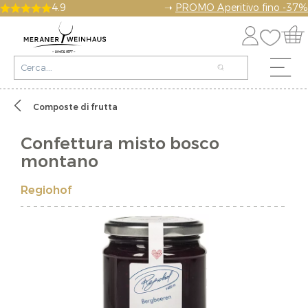
4.9
➝
PROMO Aperitivo fino -37%
Composte di frutta
Confettura misto bosco
montano
Regiohof