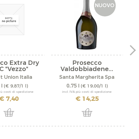
NUOVO
co Extra Dry
Prosecco
P
 "Vezzo"
Valdobbiadene...
t Union Italia
Santa Margherita Spa
 l
0,75 l
(€ 9,87/1 l)
(€ 19,00/1 l)
più costi di spedizione
incl. IVA più costi di spedizione
€ 7,40
€ 14,25