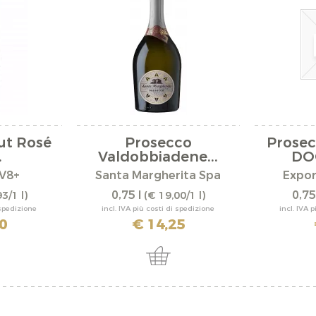
ut Rosé
Prosecco
Prosec
.
Valdobbiadene...
DOC
V8+
Santa Margherita Spa
Expor
0,75 l
0,75
3/1 l)
(€ 19,00/1 l)
 spedizione
incl. IVA più costi di spedizione
incl. IVA 
0
€ 14,25