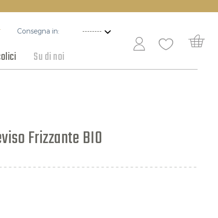
Consegna in:
T
olici
Su di noi
ottaceti e conserve
Vini per ogni occasione
Cioccolato
viso Frizzante BIO