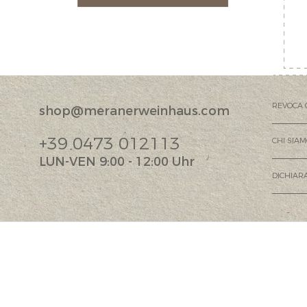
REVOCA 
shop@meranerweinhaus.com
+39 0473 012113
CHI SIA
LUN-VEN 9:00 - 12:00 Uhr
DICHIARA