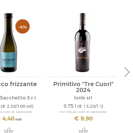
-4%
co frizzante
Primitivo "Tre Cuori"
P
2024
Sacchetto S.r.l.
Ionis srl
l
0,75 l
(€ 2,20/100 ml)
(€ 13,20/1 l)
più costi di spedizione
incl. IVA più costi di spedizione
 4,40
€ 9,90
€ 4,60