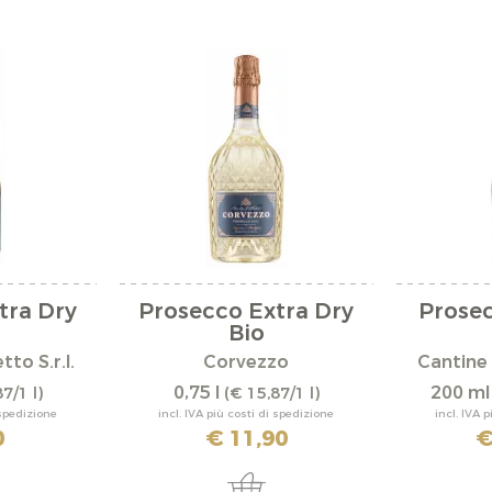
tra Dry
Prosecco Extra Dry
Prosec
Bio
to S.r.l.
Corvezzo
Cantine 
0,75 l
200 m
7/1 l)
(€ 15,87/1 l)
 spedizione
incl. IVA più costi di spedizione
incl. IVA 
0
€ 11,90
€