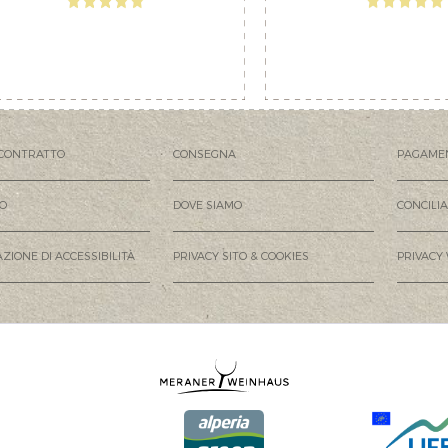
CONTRATTO
CONSEGNA
PAGAME
MO
DOVE SIAMO
CONCILI
ZIONE DI ACCESSIBILITÀ
PRIVACY SITO & COOKIES
PRIVACY