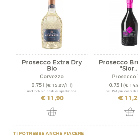
Prosecco Extra Dry
Prosecco Br
Bio
"Sior..
Corvezzo
Prosecco 
0,75 l
0,75 l
(€ 15,87/1 l)
(€ 14,9
incl. IVA più costi di spedizione
incl. IVA più costi di
€ 11,90
€ 11,2
TI POTREBBE ANCHE PIACERE