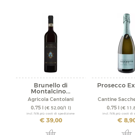
Brunello di
Prosecco Ex
Montalcino...
Agricola Centolani
Cantine Sacchet
0,75 l
0,75 l
(€ 52,00/1 l)
(€ 11,8
incl. IVA più costi di spedizione
incl. IVA più costi di
€ 39,00
€ 8,9